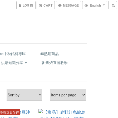
LOG IN
CART
MESSAGE
English
🍬中秋餡料專區
🛍熱銷商品
 烘焙知識分享
🎬 烘焙直播教學
香與豆香並行