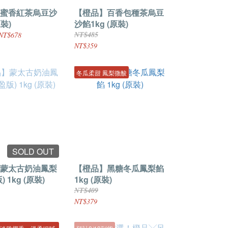
蜜香紅茶烏豆沙
【橙品】百香包種茶烏豆
原裝)
沙餡1kg (原裝)
NT$485
NT$678
NT$359
冬瓜柔甜 鳳梨微酸
SOLD OUT
蒙太古奶油鳳梨
【橙品】黑糖冬瓜鳳梨餡
 1kg (原裝)
1kg (原裝)
NT$409
NT$379