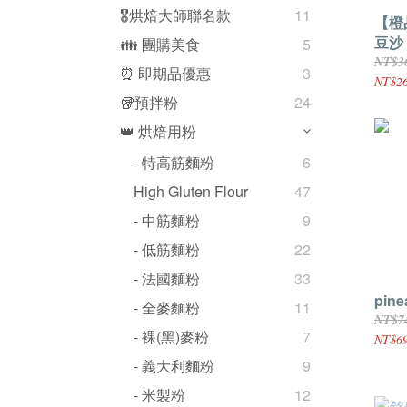
🎖️烘焙大師聯名款
11
【橙
豆沙 
👪 團購美食
5
NT$3
⏰ 即期品優惠
3
NT$2
🥡預拌粉
24
👑 烘焙用粉
- 特高筋麵粉
6
High Gluten Flour
47
- 中筋麵粉
9
- 低筋麵粉
22
- 法國麵粉
33
pine
- 全麥麵粉
11
NT$7
- 裸(黑)麥粉
7
NT$6
- 義大利麵粉
9
- 米製粉
12