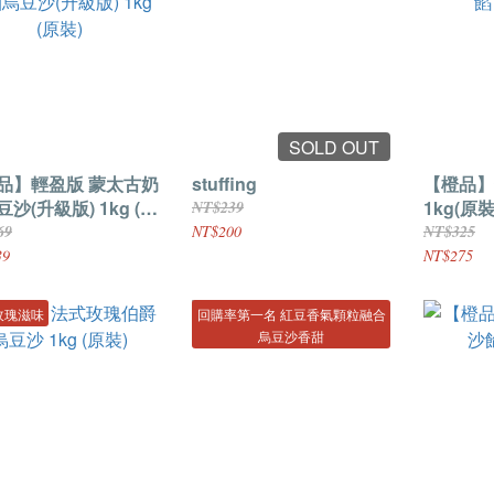
SOLD OUT
品】輕盈版 蒙太古奶
stuffing
【橙品】
沙(升級版) 1kg (原
1kg(原裝
NT$239
69
NT$200
NT$325
39
NT$275
玫瑰滋味
回購率第一名 紅豆香氣顆粒融合
烏豆沙香甜