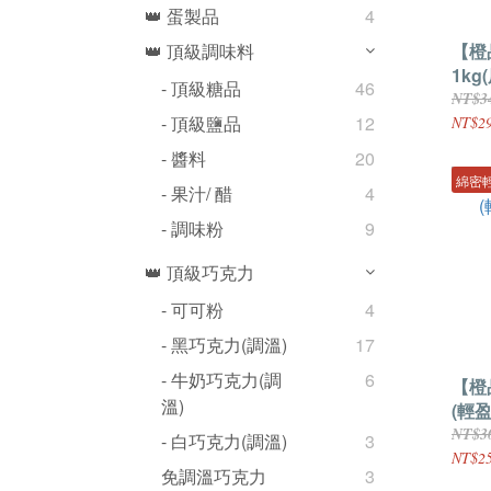
👑 蛋製品
4
【橙
👑 頂級調味料
1kg
- 頂級糖品
46
NT$3
- 頂級鹽品
12
NT$2
- 醬料
20
綿密
- 果汁/ 醋
4
- 調味粉
9
👑 頂級巧克力
- 可可粉
4
- 黑巧克力(調溫)
17
- 牛奶巧克力(調
6
【橙
溫)
(輕盈
NT$3
- 白巧克力(調溫)
3
NT$2
免調溫巧克力
3