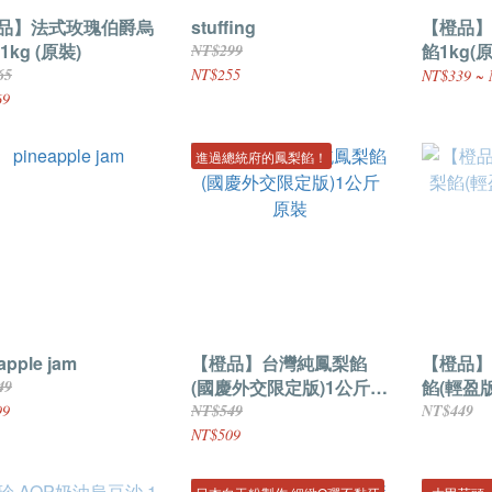
品】法式玫瑰伯爵烏
stuffing
【橙品】
1kg (原裝)
餡1kg(
NT$299
65
NT$255
NT$339 ~ 
69
進過總統府的鳳梨餡！
apple jam
【橙品】台灣純鳳梨餡
【橙品】
(國慶外交限定版)1公斤
餡(輕盈版)
49
原裝
99
NT$549
NT$449
NT$509