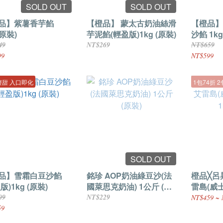
SOLD OUT
SOLD OUT
品】紫薯香芋餡
【橙品】 蒙太古奶油絲滑
【橙品】
(原裝)
芋泥餡(輕盈版)1kg (原裝)
沙餡 1kg
49
NT$269
NT$659
99
NT$599
輕甜 入口即化
1包74折 
SOLD OUT
品】雪霜白豆沙餡
銘珍 AOP奶油綠豆沙(法
橙品╳呂
版)1kg (原裝)
國萊思克奶油) 1公斤 (原
雷島(威
裝)
1kg (原
09
NT$229
NT$459 ~ 
59