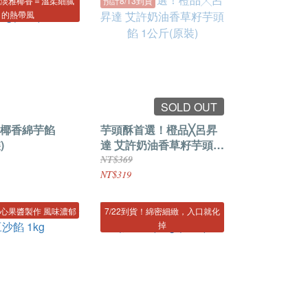
+淡雅椰香＝溫柔細膩
預計8/13到貨
的熱帶風
SOLD OUT
椰香綿芋餡
芋頭酥首選！橙品╳呂昇
)
達 艾許奶油香草籽芋頭餡
1公斤(原裝)
NT$369
NT$319
心果醬製作 風味濃郁
7/22到貨！綿密細緻，入口就化
掉