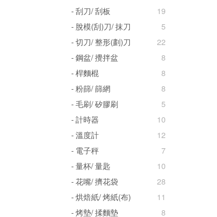
- 刮刀/ 刮板
19
- 脫模(刮)刀/ 抹刀
5
- 切刀/ 整形(劃)刀
22
- 鋼盆/ 攪拌盆
8
- 桿麵棍
8
- 粉篩/ 篩網
8
- 毛刷/ 矽膠刷
5
- 計時器
10
- 溫度計
12
- 電子秤
7
- 量杯/ 量匙
10
- 花嘴/ 擠花袋
28
- 烘焙紙/ 烤紙(布)
11
- 烤墊/ 揉麵墊
8