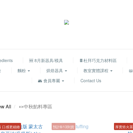
edients
🆕 8月新器具/模具
🍫杜拜巧克力材料區
食
麵粉
烘焙器具
教室實體課程

👥 會員專屬
Contact Us
ew All
🍬中秋餡料專區
版 口感更細緻
預計8/13到貨
厚實焙火茶