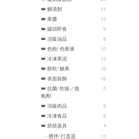
👑 糖漬類
11
👑 果醬
12
👑 罐頭即食
9
👑 頂級油品
8
👑 色粉/ 色膏液
10
👑 冷凍果泥
12
👑 餅乾/ 糖果
16
👑 表面裝飾
16
👑 抗菌/ 乾燥／脫
5
氧劑
👑 頂級肉品
6
👑 冷凍食品
5
👑 烘焙器具
- 攪拌/ 打蛋器
13