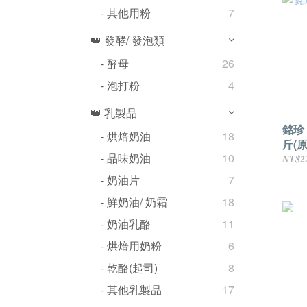
- 其他用粉
7
👑 發酵/ 發泡類
- 酵母
26
- 泡打粉
4
👑 乳製品
銘珍
- 烘焙奶油
18
斤(原
- 品味奶油
10
NT$2
- 奶油片
7
- 鮮奶油/ 奶霜
18
- 奶油乳酪
11
- 烘焙用奶粉
6
- 乾酪(起司)
8
- 其他乳製品
17