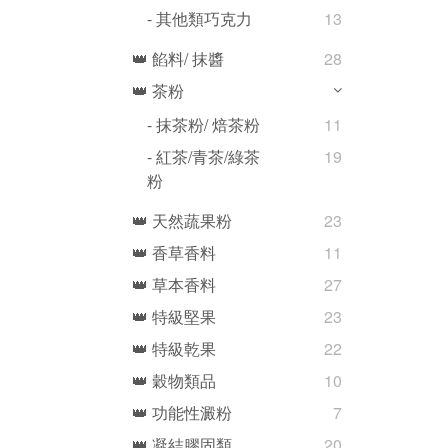
- 其他類巧克力
13
👑 餡料/ 抹醬
28
👑 茶粉
- 抹茶粉/ 焙茶粉
11
- 紅茶/青茶/綠茶
19
粉
👑 天然蔬果粉
23
👑 香草香料
11
👑 草本香料
27
👑 特級堅果
23
👑 特級乾果
22
👑 穀物類品
10
👑 功能性澱粉
7
👑 凝結膠固類
20