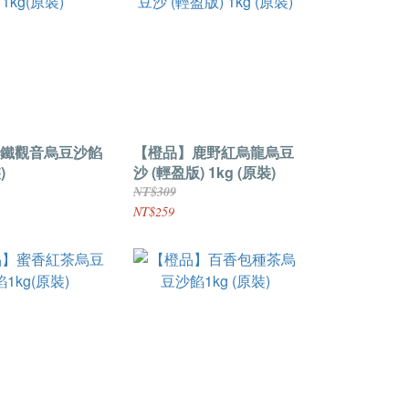
鐵觀音烏豆沙餡
【橙品】鹿野紅烏龍烏豆
)
沙 (輕盈版) 1kg (原裝)
NT$309
NT$259