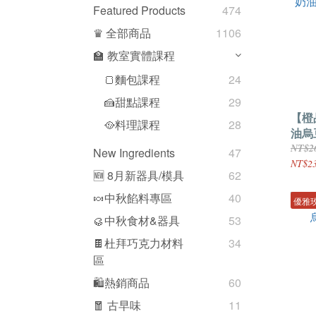
Featured Products
474
♛ 全部商品
1106
🏫 教室實體課程
🍞麵包課程
24
🍰甜點課程
29
【橙
🥘料理課程
28
油烏豆
裝)
NT$2
New Ingredients
47
NT$2
🆕 8月新器具/模具
62
🍬中秋餡料專區
40
優雅
🥮中秋食材&器具
53
🍫杜拜巧克力材料
34
區
🛍熱銷商品
60
🧧 古早味
11