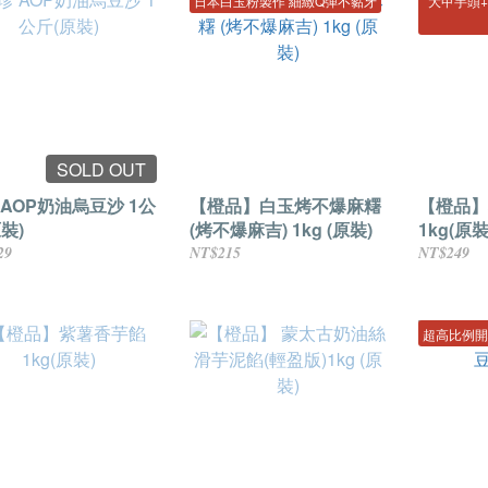
日本白玉粉製作 細緻Q彈不黏牙
大甲芋頭
SOLD OUT
 AOP奶油烏豆沙 1公
【橙品】白玉烤不爆麻糬
【橙品】
裝)
(烤不爆麻吉) 1kg (原裝)
1kg(原裝
29
NT$215
NT$249
超高比例開