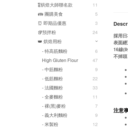
🎖️烘焙大師聯名款
11
👪 團購美食
5
⏰ 即期品優惠
3
Descr
🥡預拌粉
24
採用日
👑 烘焙用粉
表面經
16線
- 特高筋麵粉
6
不掉頭
High Gluten Flour
47
- 中筋麵粉
9
- 低筋麵粉
22
- 法國麵粉
33
- 全麥麵粉
11
- 裸(黑)麥粉
7
注意
- 義大利麵粉
9
- 米製粉
12