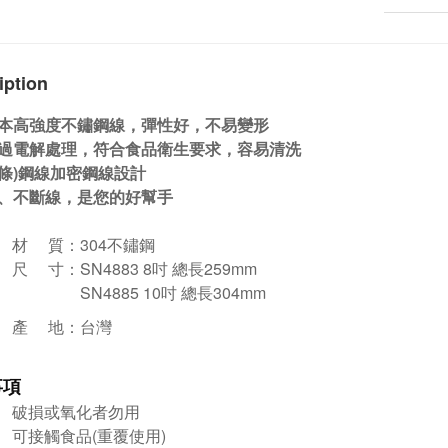
iption
本高強度不鏽鋼線，彈性好，不易變形
過電解處理，符合食品衛生要求，容易清洗
(8條)鋼線加密鋼線設計
、不斷線，是您的好幫手
材 質：304
不鏽鋼
尺 寸：
SN4883 8吋 總
長259mm
SN4885 10吋 總
長304mm
產 地：台灣
事項
破損或氧化者勿用
可接觸食品(重覆使用)