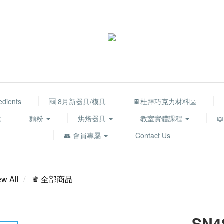
edients
🆕 8月新器具/模具
🍫杜拜巧克力材料區
食
麵粉
烘焙器具
教室實體課程

👥 會員專屬
Contact Us
ew All
♛ 全部商品
SN4