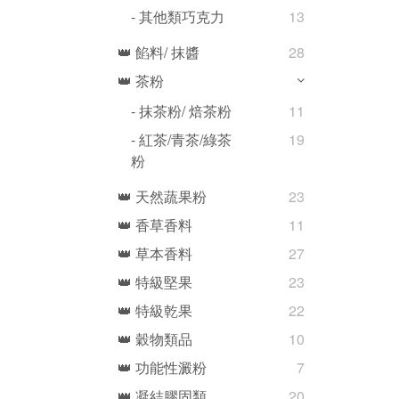
- 其他類巧克力
13
👑 餡料/ 抹醬
28
👑 茶粉
- 抹茶粉/ 焙茶粉
11
- 紅茶/青茶/綠茶
19
粉
👑 天然蔬果粉
23
👑 香草香料
11
👑 草本香料
27
👑 特級堅果
23
👑 特級乾果
22
👑 穀物類品
10
👑 功能性澱粉
7
👑 凝結膠固類
20