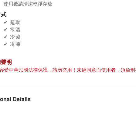
使用後請清潔乾淨存放
方式
✔︎ 超取
✔︎ 常溫
✔︎ 冷藏
✔︎ 冷凍
權聲明
容受中華民國法律保護，請勿盜用！未經同意而使用者，須負刑
onal Details