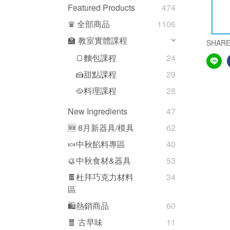
Featured Products
474
♛ 全部商品
1106
🏫 教室實體課程
SHAR
🍞麵包課程
24
🍰甜點課程
29
🥘料理課程
28
New Ingredients
47
🆕 8月新器具/模具
62
🍬中秋餡料專區
40
🥮中秋食材&器具
53
🍫杜拜巧克力材料
34
區
🛍熱銷商品
60
🧧 古早味
11