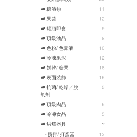
👑 糖漬類
11
👑 果醬
12
👑 罐頭即食
9
👑 頂級油品
8
👑 色粉/ 色膏液
10
👑 冷凍果泥
12
👑 餅乾/ 糖果
16
👑 表面裝飾
16
👑 抗菌/ 乾燥／脫
5
氧劑
👑 頂級肉品
6
👑 冷凍食品
5
👑 烘焙器具
- 攪拌/ 打蛋器
13