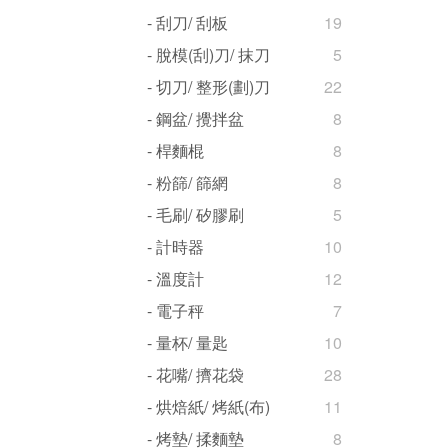
- 刮刀/ 刮板
19
- 脫模(刮)刀/ 抹刀
5
- 切刀/ 整形(劃)刀
22
- 鋼盆/ 攪拌盆
8
- 桿麵棍
8
- 粉篩/ 篩網
8
- 毛刷/ 矽膠刷
5
- 計時器
10
- 溫度計
12
- 電子秤
7
- 量杯/ 量匙
10
- 花嘴/ 擠花袋
28
- 烘焙紙/ 烤紙(布)
11
- 烤墊/ 揉麵墊
8