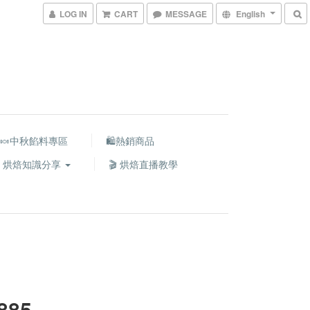
LOG IN
CART
MESSAGE
English
🍬中秋餡料專區
🛍熱銷商品
 烘焙知識分享
🎬 烘焙直播教學
885