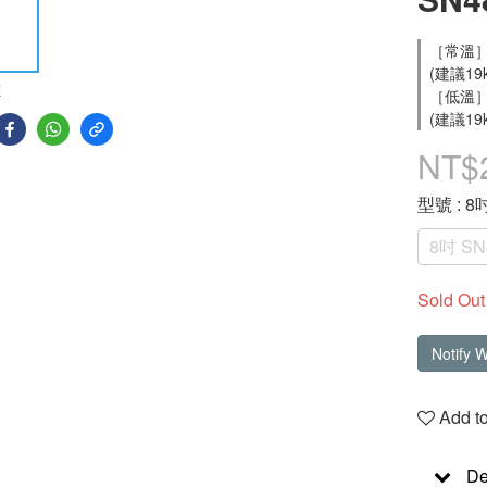
［常溫］
(建議19
E
［低溫］
(建議19
NT$
型號
: 8
8吋 SN
Sold Out
Notify 
Add to
De