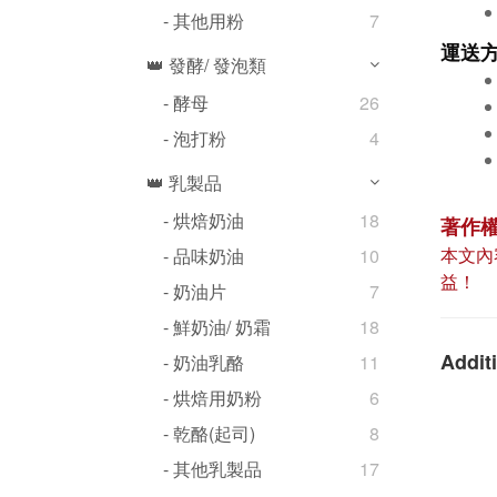
- 其他用粉
7
運送
👑 發酵/ 發泡類
- 酵母
26
- 泡打粉
4
👑 乳製品
- 烘焙奶油
18
著作
本文內
- 品味奶油
10
益！
- 奶油片
7
- 鮮奶油/ 奶霜
18
Additi
- 奶油乳酪
11
- 烘焙用奶粉
6
- 乾酪(起司)
8
- 其他乳製品
17