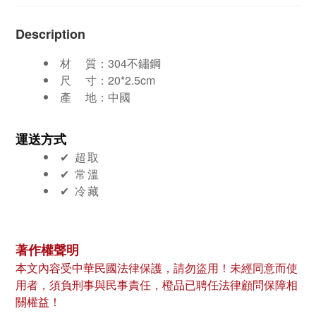
Description
材 質：
304不鏽鋼
尺 寸：20*2.5cm
產 地：中國
運送方式
✔︎ 超取
✔︎ 常溫
✔︎ 冷藏
著作權聲明
本文內容受中華民國法律保護，請勿盜用！未經同意而使
用者，須負刑事與民事責任，橙品已聘任法律顧問保障相
關權益！