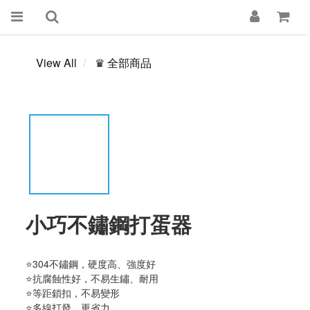
View All
♛ 全部商品
小巧不鏽鋼打蛋器
⭐304不鏽鋼，硬度高、強度好
⭐抗腐蝕性好，不易生鏽、耐用
⭐等距鎖扣，不易變形
⭐多線打發，更省力