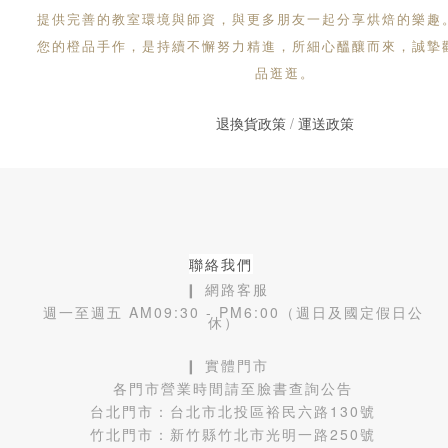
提供完善的教室環境與師資，與更多朋友一起分享烘焙的樂趣
您的橙品手作，是持續不懈努力精進，所細心醞釀而來，誠摯
品逛逛。
退換貨政策
/
運送政策
聯絡我們
❙ 網路客服
週一至週五 AM09:30 - PM6:00（週日及國定假日公
休）
❙ 實體門市
各門市營業時間請至臉書查詢公告
台北門市：
台北市北投區裕民六路130號
竹北門市：
新竹縣竹北市光明一路250號