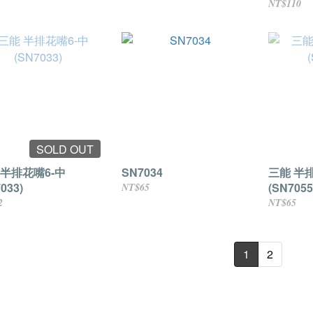
NT$110
SOLD OUT
 半排花嘴6-中
SN7034
三能 半
033)
(SN7055
NT$65
2
NT$65
1
2