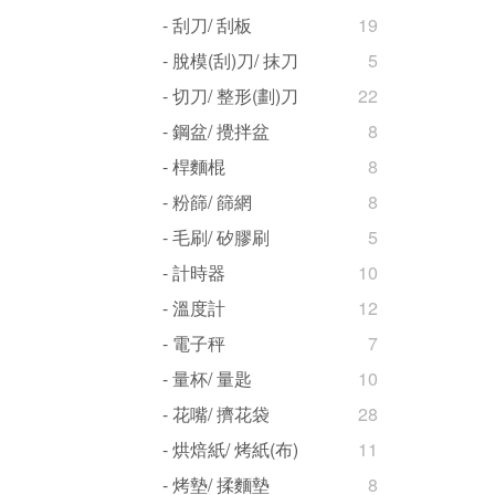
- 刮刀/ 刮板
19
- 脫模(刮)刀/ 抹刀
5
- 切刀/ 整形(劃)刀
22
- 鋼盆/ 攪拌盆
8
- 桿麵棍
8
- 粉篩/ 篩網
8
- 毛刷/ 矽膠刷
5
- 計時器
10
- 溫度計
12
- 電子秤
7
- 量杯/ 量匙
10
- 花嘴/ 擠花袋
28
- 烘焙紙/ 烤紙(布)
11
- 烤墊/ 揉麵墊
8