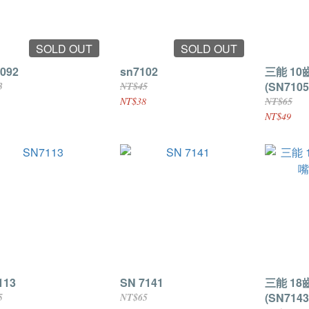
SOLD OUT
SOLD OUT
092
sn7102
三能 10
(SN7105
3
NT$45
NT$38
NT$65
NT$49
113
SN 7141
三能 1
(SN7143
5
NT$65