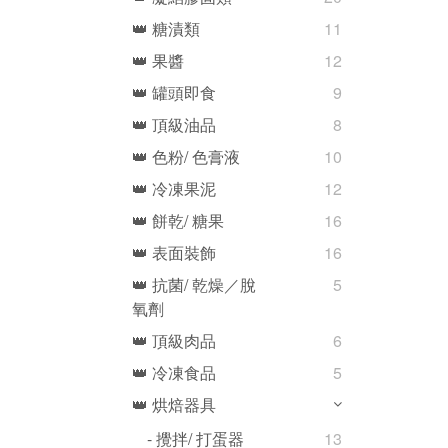
👑 糖漬類
11
👑 果醬
12
👑 罐頭即食
9
👑 頂級油品
8
👑 色粉/ 色膏液
10
👑 冷凍果泥
12
👑 餅乾/ 糖果
16
👑 表面裝飾
16
👑 抗菌/ 乾燥／脫
5
氧劑
👑 頂級肉品
6
👑 冷凍食品
5
👑 烘焙器具
- 攪拌/ 打蛋器
13