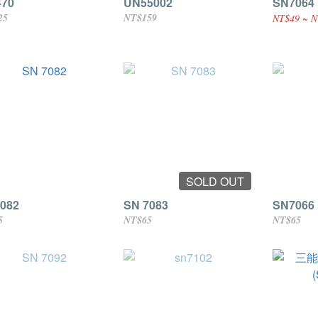
470
UN55002
SN7064
25
NT$159
NT$49 ~ N
SOLD OUT
082
SN 7083
SN7066
5
NT$65
NT$65