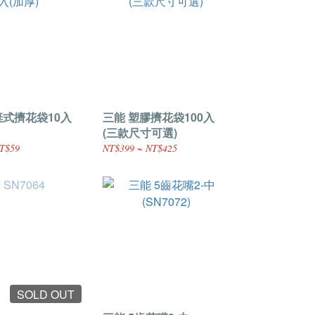
棄式擠花袋10入
三能 塑膠擠花袋100入
(三款尺寸可選)
T$59
NT$399 ~ NT$425
SOLD OUT