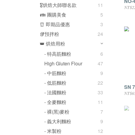
NO-
🎖️烘焙大師聯名款
11
NT$2
👪 團購美食
5
⏰ 即期品優惠
3
🥡預拌粉
24
👑 烘焙用粉
- 特高筋麵粉
6
High Gluten Flour
47
- 中筋麵粉
9
- 低筋麵粉
22
SN 7
- 法國麵粉
33
NT$6
- 全麥麵粉
11
- 裸(黑)麥粉
7
- 義大利麵粉
9
- 米製粉
12