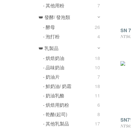
- 其他用粉
7
👑 發酵/ 發泡類
- 酵母
26
SN 7
- 泡打粉
4
NT$6
👑 乳製品
- 烘焙奶油
18
- 品味奶油
10
- 奶油片
7
- 鮮奶油/ 奶霜
18
- 奶油乳酪
11
- 烘焙用奶粉
6
- 乾酪(起司)
8
SN7
- 其他乳製品
17
NT$6