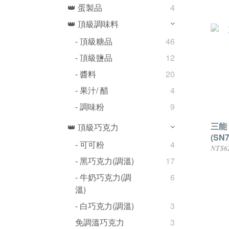
👑 蛋製品
4
👑 頂級調味料
- 頂級糖品
46
- 頂級鹽品
12
- 醬料
20
- 果汁/ 醋
4
- 調味粉
9
三能
👑 頂級巧克力
(SN7
- 可可粉
4
NT$6
- 黑巧克力(調溫)
17
- 牛奶巧克力(調
6
溫)
- 白巧克力(調溫)
3
免調溫巧克力
3