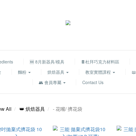
edients
🆕 8月新器具/模具
🍫杜拜巧克力材料區
食
麵粉
烘焙器具
教室實體課程

👥 會員專屬
Contact Us
ew All
👑 烘焙器具
- 花嘴/ 擠花袋