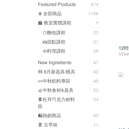
Featured Products
474
♛ 全部商品
1106
🏫 教室實體課程
🍞麵包課程
23
🍰甜點課程
31
12
🥘料理課程
28
NT$4
New Ingredients
47
🆕 8月新器具/模具
62
🍬中秋餡料專區
40
🥮中秋食材&器具
53
🍫杜拜巧克力材料
34
區
🛍熱銷商品
60
🧧 古早味
11