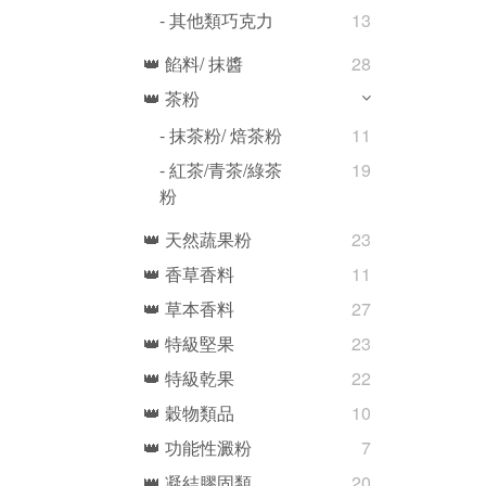
- 其他類巧克力
13
👑 餡料/ 抹醬
28
👑 茶粉
- 抹茶粉/ 焙茶粉
11
- 紅茶/青茶/綠茶
19
粉
👑 天然蔬果粉
23
👑 香草香料
11
👑 草本香料
27
👑 特級堅果
23
👑 特級乾果
22
👑 穀物類品
10
👑 功能性澱粉
7
👑 凝結膠固類
20