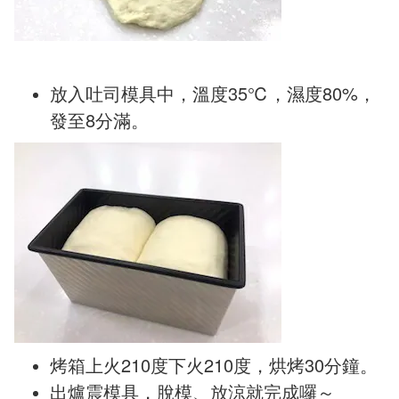
放入吐司模具中，溫度35℃，濕度80%，
發至8分滿。
烤箱上火210度下火210度，烘烤30分鐘。
出爐震模具，脫模、放涼就完成囉～