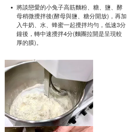
將談戀愛的小兔子高筋麵粉、糖、鹽、酵
母稍微攪拌後(酵母與鹽、糖分開放)，再加
入牛奶、水、蜂蜜一起攪拌均勻，低速3分
鐘後，轉中速攪拌4分(麵團拉開是呈現較
厚的膜)。