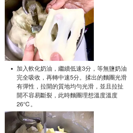
加入軟化奶油，繼續低速3分，等無鹽奶油
完全吸收，再轉中速5分。揉出的麵團光滑
有彈性，拉開的質地均勻光滑，並且拉扯
開不容易斷裂，此時麵團理想溫度溫度
26℃。