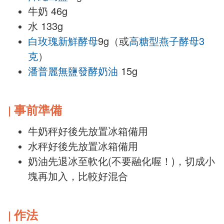
牛奶 46g
水 133g
白玫瑰新鮮酵母
9
g（或
高糖型燕子酵母3
克
）
潘普麗無鹽發酵奶油
15g
事前準備
|
牛奶秤好後先放置冰箱備用
水秤好後先放置冰箱備用
奶油先退冰至軟化(不要融化喔！)，切成小
塊再加入，比較好混合
作法
|