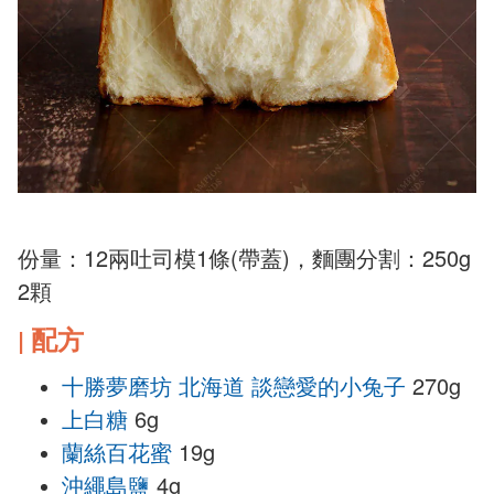
份量：12兩吐司模1條(帶蓋)，麵團分割：250g
2顆
配方
|
十勝夢磨坊 北海道 談戀愛的小兔子
270g
上白糖
6g
蘭絲百花蜜
19g
沖繩島鹽
4g