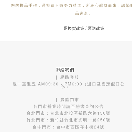
您的橙品手作，是持續不懈努力精進，所細心醞釀而來，誠摯
品逛逛。
退換貨政策
/
運送政策
聯絡我們
❙ 網路客服
週一至週五 AM09:30 - PM6:00（週日及國定假日公
休）
❙ 實體門市
各門市營業時間請至臉書查詢公告
台北門市：
台北市北投區裕民六路130號
竹北門市：
新竹縣竹北市光明一路250號
台中門市：
台中市西區存中街24號