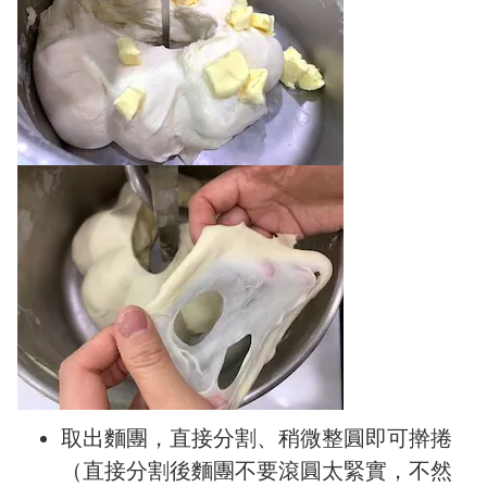
取出麵團，直接分割、稍微整圓即可擀捲
（直接分割後麵團不要滾圓太緊實，不然