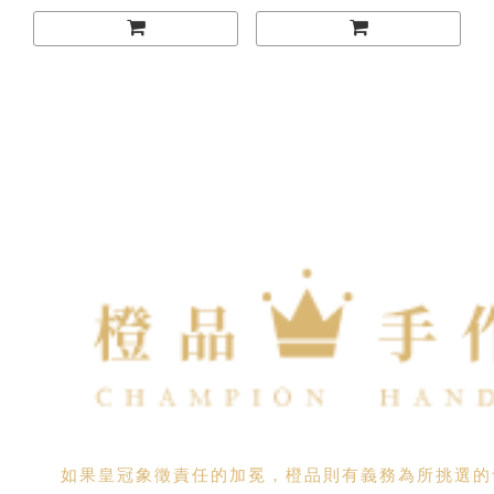
如果皇冠象徵責任的加冕，橙品則有義務為所挑選的