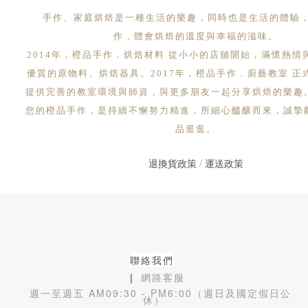
手作、家庭烘焙是一種生活的樂趣，同時也是生活的體驗
作，體會烘焙的溫度與幸福的滋味。
2014年，橙品手作．烘焙材料 從小小的店舖開始，滿懷熱情
優質的原物料、烘焙器具。2017年，橙品手作．廚藝教室 正
提供完善的教室環境與師資，與更多朋友一起分享烘焙的樂趣
您的橙品手作，是持續不懈努力精進，所細心醞釀而來，誠摯
品逛逛。
退換貨政策
/
運送政策
聯絡我們
❙ 網路客服
週一至週五 AM09:30 - PM6:00（週日及國定假日公
休）