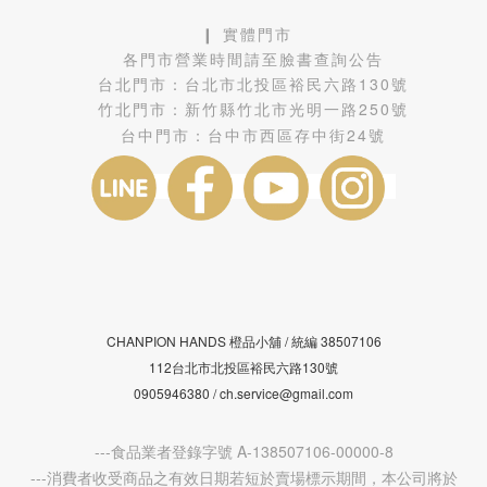
❙ 實體門市
各門市營業時間請至臉書查詢公告
台北門市：
台北市北投區裕民六路130號
竹北門市：
新竹縣竹北市光明一路250號
台中門市：
台中市西區存中街24號
CHANPION HANDS 橙品小舖 /
38507106
統編
112台北市北投區裕民六路130號
0905946380 / ch.service@gmail.com
---食品業者登錄字號 A-138507106-00000-8
---消費者收受商品之有效日期若短於賣場標示期間，本公司將於