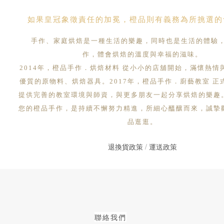
如果皇冠象徵責任的加冕，橙品則有義務為所挑選的
手作、家庭烘焙是一種生活的樂趣，同時也是生活的體驗
作，體會烘焙的溫度與幸福的滋味。
2014年，橙品手作．烘焙材料 從小小的店舖開始，滿懷熱情
優質的原物料、烘焙器具。2017年，橙品手作．廚藝教室 正
提供完善的教室環境與師資，與更多朋友一起分享烘焙的樂趣
您的橙品手作，是持續不懈努力精進，所細心醞釀而來，誠摯
品逛逛。
退換貨政策
/
運送政策
聯絡我們