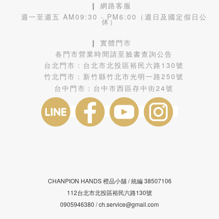
❙ 網路客服
週一至週五 AM09:30 - PM6:00（週日及國定假日公
休）
❙ 實體門市
各門市營業時間請至臉書查詢公告
台北門市：
台北市北投區裕民六路130號
竹北門市：
新竹縣竹北市光明一路250號
台中門市：
台中市西區存中街24號
CHANPION HANDS 橙品小舖 /
38507106
統編
112台北市北投區裕民六路130號
0905946380 / ch.service@gmail.com