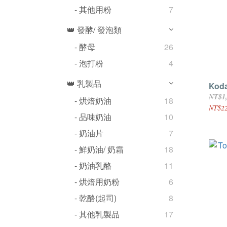
- 其他用粉
7
👑 發酵/ 發泡類
- 酵母
26
- 泡打粉
4
👑 乳製品
Koda
NT$1
- 烘焙奶油
18
NT$22
- 品味奶油
10
- 奶油片
7
- 鮮奶油/ 奶霜
18
- 奶油乳酪
11
- 烘焙用奶粉
6
- 乾酪(起司)
8
- 其他乳製品
17