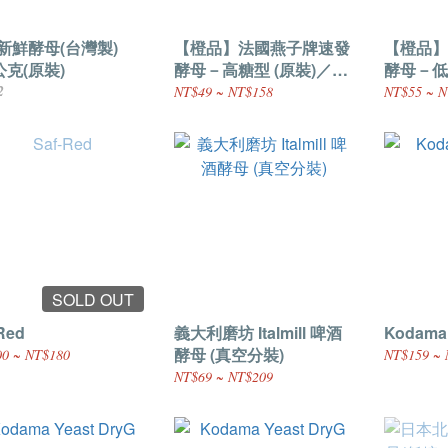
新鮮酵母(台灣製)
【橙品】法國燕子牌速發
【橙品】
公克(原裝)
酵母－高糖型 (原裝)／法
酵母－低
國速發酵母(分裝)
國速發酵
2
NT$49 ~ NT$158
NT$55 ~ N
SOLD OUT
Red
義大利磨坊 Italmill 啤酒
Kodama 
酵母 (真空分裝)
0 ~ NT$180
NT$159 ~ 
NT$69 ~ NT$209