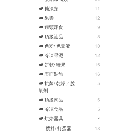
👑 糖漬類
11
👑 果醬
12
👑 罐頭即食
9
👑 頂級油品
8
👑 色粉/ 色膏液
10
👑 冷凍果泥
12
👑 餅乾/ 糖果
16
👑 表面裝飾
16
👑 抗菌/ 乾燥／脫
5
氧劑
👑 頂級肉品
6
👑 冷凍食品
5
👑 烘焙器具
- 攪拌/ 打蛋器
13