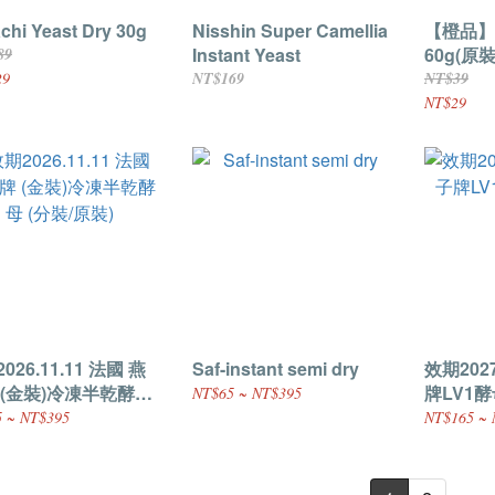
chi Yeast Dry 30g
Nisshin Super Camellia
【橙品】
Instant Yeast
60g(原裝
89
29
NT$169
NT$39
NT$29
026.11.11 法國 燕
Saf-instant semi dry
效期2027
牌LV1酵
NT$65 ~ NT$395
/原裝)
 ~ NT$395
NT$165 ~ 