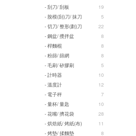
- 刮刀/ 刮板
19
- 脫模(刮)刀/ 抹刀
5
- 切刀/ 整形(劃)刀
22
- 鋼盆/ 攪拌盆
8
- 桿麵棍
8
- 粉篩/ 篩網
8
- 毛刷/ 矽膠刷
5
- 計時器
10
- 溫度計
12
- 電子秤
7
- 量杯/ 量匙
10
- 花嘴/ 擠花袋
28
- 烘焙紙/ 烤紙(布)
11
- 烤墊/ 揉麵墊
8