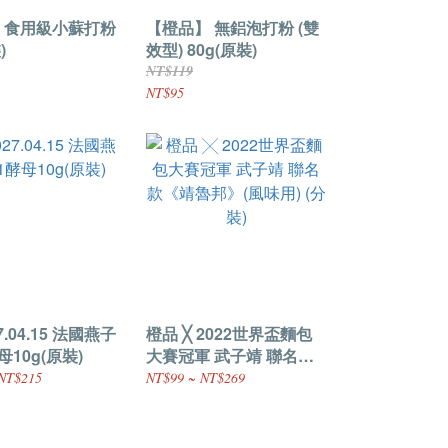
 食用級小蘇打粉
【橙品】 無鋁泡打粉 (雙
)
效型) 80g(原裝)
NT$119
NT$95
.04.15 法國燕子
橙品 ╳ 2022世界盃麵包
母10g(原裝)
大賽冠軍 武子靖 聯名款
《靖魯邦》(風味用) (分
NT$215
NT$99 ~ NT$269
裝)