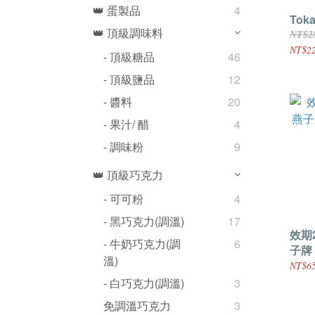
👑 蛋製品
4
Toka
👑 頂級調味料
NT$2
NT$2
- 頂級糖品
46
- 頂級鹽品
12
- 醬料
20
- 果汁/ 醋
4
- 調味粉
9
👑 頂級巧克力
- 可可粉
4
- 黑巧克力(調溫)
17
效期2
- 牛奶巧克力(調
6
子牌 (金裝)冷凍半乾酵母
溫)
(分裝
NT$65
- 白巧克力(調溫)
3
免調溫巧克力
3