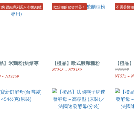
米麴 從組織到風味都更細緻
做酸種的秘密武器！
不需養酵種
品】米麴粉(烘焙專
【橙品】歐式酸麵種粉
【橙品】
NT$259
NT$98 ~ NT$189
NT$72 ~ N
 ~ NT$269