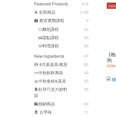
Featured Products
474
天然
♛ 全部商品
1106
🏫 教室實體課程
🍞麵包課程
24
🍰甜點課程
29
🥘料理課程
28
【橙
New Ingredients
47
用)
🆕 8月新器具/模具
62
NT$99
🍬中秋餡料專區
40
🥮中秋食材&器具
53
🍫杜拜巧克力材料
34
區
🛍熱銷商品
60
🧧 古早味
11