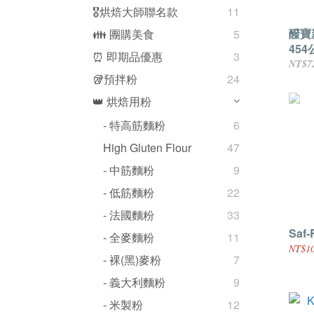
🎖️烘焙大師聯名款
11
醱寶
👪 團購美食
5
454
⏰ 即期品優惠
3
NT$7
🥡預拌粉
24
👑 烘焙用粉
- 特高筋麵粉
6
High Gluten Flour
47
- 中筋麵粉
9
- 低筋麵粉
22
- 法國麵粉
33
Saf-
- 全麥麵粉
11
NT$10
- 裸(黑)麥粉
7
- 義大利麵粉
9
- 米製粉
12