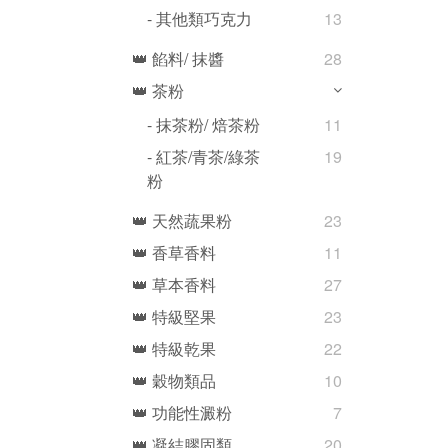
- 其他類巧克力
13
👑 餡料/ 抹醬
28
👑 茶粉
- 抹茶粉/ 焙茶粉
11
- 紅茶/青茶/綠茶
19
粉
👑 天然蔬果粉
23
👑 香草香料
11
👑 草本香料
27
👑 特級堅果
23
👑 特級乾果
22
👑 穀物類品
10
👑 功能性澱粉
7
👑 凝結膠固類
20