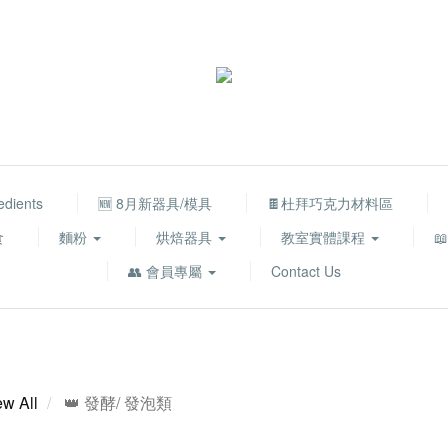
edients
🆕 8月新器具/模具
🍫杜拜巧克力材料區
食
麵粉
烘焙器具
教室實體課程

👥 會員專屬
Contact Us
ew All
👑 發酵/ 發泡類