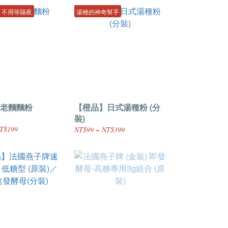
 不用等隔夜
湯種的神奇幫手
老麵麵粉
【橙品】日式湯種粉 (分
裝)
T$199
NT$99 ~ NT$399