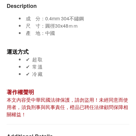
Description
成 分：
0.4mm 304不鏽鋼
尺
寸：
圓徑30x48ｍｍ
產
地：中國
運送方式
✔︎ 超取
✔︎ 常溫
✔︎ 冷藏
著作權聲明
本文內容受中華民國法律保護，請勿盜用！未經同意而使
用者，須負刑事與民事責任，橙品已聘任法律顧問保障相
關權益！