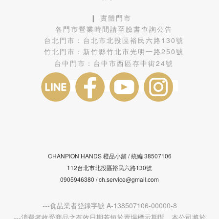
❙ 實體門市
各門市營業時間請至臉書查詢公告
台北門市：
台北市北投區裕民六路130號
竹北門市：
新竹縣竹北市光明一路250號
台中門市：
台中市西區存中街24號
CHANPION HANDS 橙品小舖 /
38507106
統編
112台北市北投區裕民六路130號
0905946380 / ch.service@gmail.com
---食品業者登錄字號 A-138507106-00000-8
---消費者收受商品之有效日期若短於賣場標示期間，本公司將於