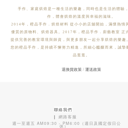
手作、家庭烘焙是一種生活的樂趣，同時也是生活的體驗
作，體會烘焙的溫度與幸福的滋味。
2014年，橙品手作．烘焙材料 從小小的店舖開始，滿懷熱情
優質的原物料、烘焙器具。2017年，橙品手作．廚藝教室 正
提供完善的教室環境與師資，與更多朋友一起分享烘焙的樂趣
您的橙品手作，是持續不懈努力精進，所細心醞釀而來，誠摯
品逛逛。
退換貨政策
/
運送政策
聯絡我們
❙ 網路客服
週一至週五 AM09:30 - PM6:00（週日及國定假日公
休）