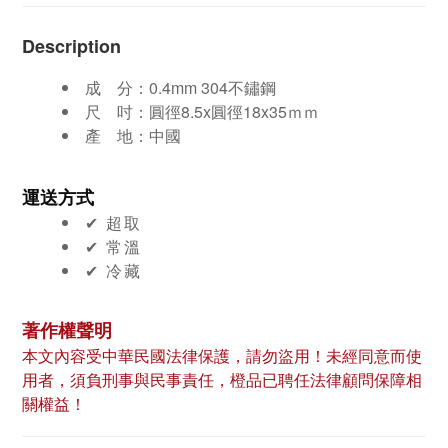
Description
成 分：
0.4mm 304不鏽鋼
尺
吋：
圓徑8.5x圓徑18x35ｍｍ
產
地：中國
運送方式
✔︎ 超取
✔︎ 常溫
✔︎ 冷藏
著作權聲明
本文內容受中華民國法律保護，請勿盜用！未經同意而使
用者，須負刑事與民事責任，橙品已聘任法律顧問保障相
關權益！