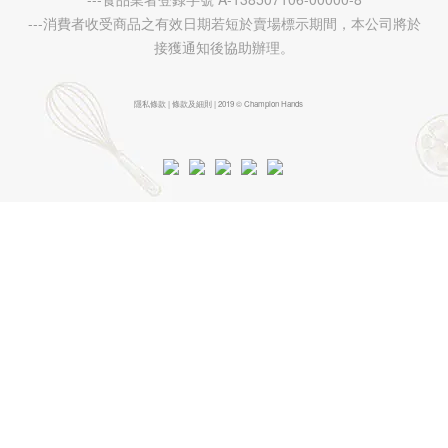
---消費者收受商品之有效日期若短於賣場標示期間，本公司將於
接獲通知後協助辦理。
隱私條款 | 條款及細則 | 2019 © Champion Hands