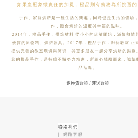
如果皇冠象徵責任的加冕，橙品則有義務為所挑選的
手作、家庭烘焙是一種生活的樂趣，同時也是生活的體驗
作，體會烘焙的溫度與幸福的滋味。
2014年，橙品手作．烘焙材料 從小小的店舖開始，滿懷熱情
優質的原物料、烘焙器具。2017年，橙品手作．廚藝教室 正
提供完善的教室環境與師資，與更多朋友一起分享烘焙的樂趣
您的橙品手作，是持續不懈努力精進，所細心醞釀而來，誠摯
品逛逛。
退換貨政策
/
運送政策
聯絡我們
❙ 網路客服