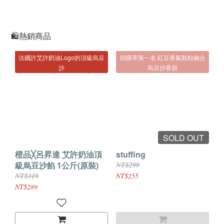
🛍熱銷商品
法國許艾許奶油Logo的頂級烏豆
回購率第一名 紅豆香氣顆粒融合
沙
烏豆沙香甜
SOLD OUT
橙品╳呂昇達 艾許奶油頂
stuffing
級烏豆沙餡 1公斤(原裝)
NT$299
NT$319
NT$255
NT$289