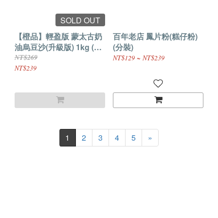
SOLD OUT
【橙品】輕盈版 蒙太古奶
百年老店 鳳片粉(糕仔粉)
油烏豆沙(升級版) 1kg (原
(分裝)
裝)
NT$269
NT$129 ~ NT$239
NT$239
1
2
3
4
5
»