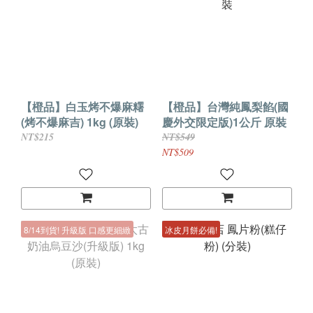
【橙品】白玉烤不爆麻糬
【橙品】台灣純鳳梨餡(國
(烤不爆麻吉) 1kg (原裝)
慶外交限定版)1公斤 原裝
NT$215
NT$549
NT$509
8/14到貨! 升級版 口感更細緻
冰皮月餅必備!