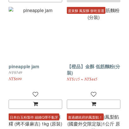
蛋黃酥 鳳梨酥 餅乾首選
pineapple jam
【橙品】金酥 低筋麵粉(分
裝)
NT$749
NT$699
NT$115 ~ NT$445
日本白玉粉製作 細緻Q彈不黏牙
進過總統府的鳳梨餡！