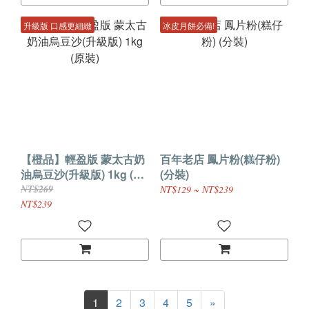
升級版 口感更細緻
冰皮月餅必備!
【橙品】輕盈版 蒙太古奶
百年老店 鳳片粉(糕仔粉)
油烏豆沙(升級版) 1kg (原
(分裝)
裝)
NT$269
NT$129 ~ NT$239
NT$239
1
2
3
4
5
»