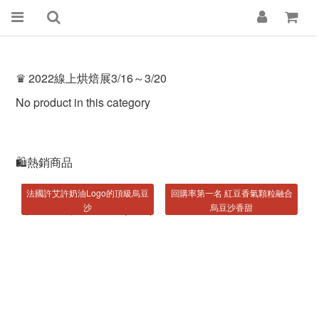
♛ 2022線上烘焙展3/16～3/20
No product in this category
🛍熱銷商品
法國許艾許奶油Logo的頂級烏豆
回購率第一名 紅豆香氣顆粒融合
沙
烏豆沙香甜