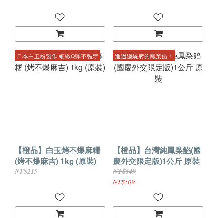
日本白玉粉製作 細緻Q彈不黏牙
進過總統府的鳳梨餡！
【橙品】白玉烤不爆麻糬
【橙品】台灣純鳳梨餡(國
(烤不爆麻吉) 1kg (原裝)
慶外交限定版)1公斤 原裝
NT$215
NT$549
NT$509