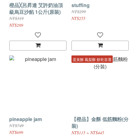
橙品╳呂昇達 艾許奶油頂
stuffing
級烏豆沙餡 1公斤(原裝)
NT$299
NT$319
NT$255
NT$289
蛋黃酥 鳳梨酥 餅乾首選
pineapple jam
【橙品】金酥 低筋麵粉(分
裝)
NT$749
NT$699
NT$115 ~ NT$445