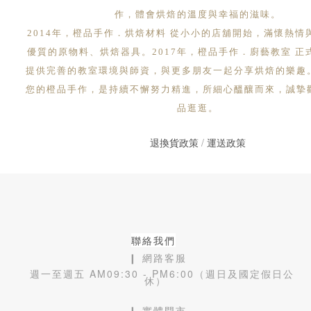
作，體會烘焙的溫度與幸福的滋味。
2014年，橙品手作．烘焙材料 從小小的店舖開始，滿懷熱情
優質的原物料、烘焙器具。2017年，橙品手作．廚藝教室 正
提供完善的教室環境與師資，與更多朋友一起分享烘焙的樂趣
您的橙品手作，是持續不懈努力精進，所細心醞釀而來，誠摯
品逛逛。
退換貨政策
/
運送政策
聯絡我們
❙ 網路客服
週一至週五 AM09:30 - PM6:00（週日及國定假日公
休）
❙ 實體門市