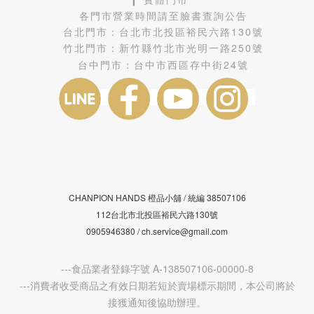
各門市營業時間請至臉書查詢公告
台北門市：
台北市北投區裕民六路130號
竹北門市：
新竹縣竹北市光明一路250號
台中門市：
台中市西區存中街24號
CHANPION HANDS 橙品小舖 /
38507106
統編
112台北市北投區裕民六路130號
0905946380 / ch.service@gmail.com
---食品業者登錄字號 A-138507106-00000-8
---消費者收受商品之有效日期若短於賣場標示期間，本公司將於
接獲通知後協助辦理。