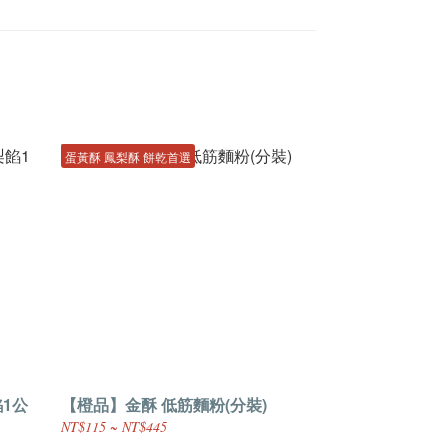
蛋黃酥 鳳梨酥 餅乾首選
1公
【橙品】金酥 低筋麵粉(分裝)
NT$115 ~ NT$445