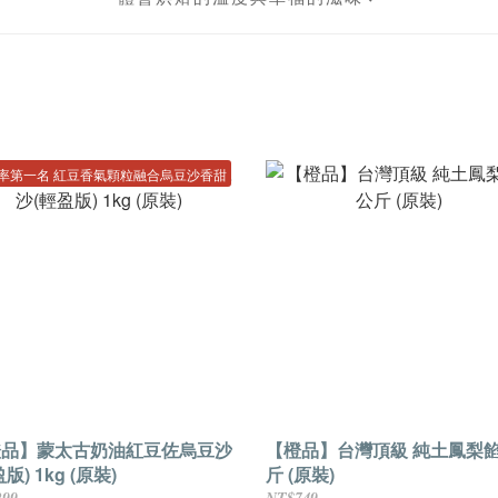
率第一名 紅豆香氣顆粒融合烏豆沙香甜
橙品】蒙太古奶油紅豆佐烏豆沙
【橙品】台灣頂級 純土鳳梨餡
版) 1kg (原裝)
斤 (原裝)
299
NT$749