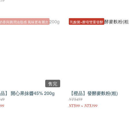
459
奶香與圓潤油脂感 風味更有層次
乳酸菌×酵母雙重發酵
售完
品】 開心果抹醬45% 200g
【橙品】發酵麥麩粉(粗)
349
NT$459
99
NT$99 ~ NT$399