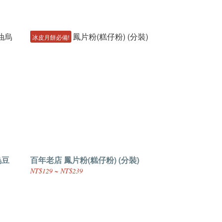
冰皮月餅必備!
烏豆
百年老店 鳳片粉(糕仔粉) (分裝)
NT$129 ~ NT$239