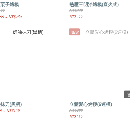
式栗子烤模
熱壓三明治烤模(直火式)
299
NT$339
99 ~ NT$259
NT$299
NEW
抹刀(黑柄)
立體愛心烤模(6連模)
NT$299
9 ~ NT$159
NT$259