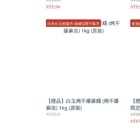
NT$289
NT$2
日本白玉粉製作 細緻Q彈不黏牙
進過
【橙品】白玉烤不爆麻糬 (烤不爆
【橙
麻吉) 1kg (原裝)
限定
NT$215
NT$
NT$5