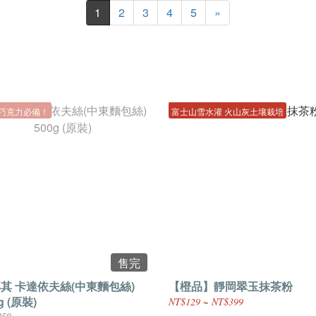
1
2
3
4
5
»
巧克力必備！
富士山雪水灌 火山灰土壤栽培
售完
其 卡達依夫絲(中東麵包絲)
【橙品】靜岡翠玉抹茶粉
g (原裝)
NT$129 ~ NT$399