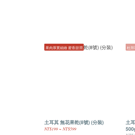
果肉厚實細緻 蜜香甜潤
杜拜
土耳其 無花果乾(8號) (分裝)
土耳
500
NT$199 ~ NT$599