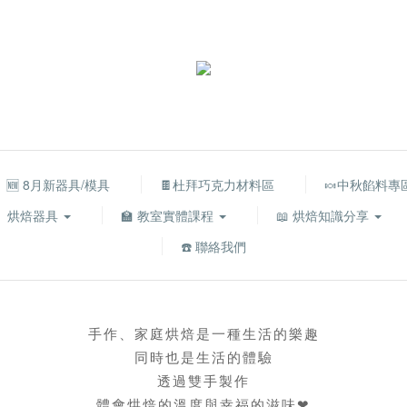
🆕 8月新器具/模具
🍫杜拜巧克力材料區
🍬中秋餡料專
烘焙器具
🏫 教室實體課程
📖 烘焙知識分享
☎️ 聯絡我們
手作、家庭烘焙是一種生活的樂趣
同時也是生活的體驗
透過雙手製作
體會烘焙的溫度與幸福的滋味❤