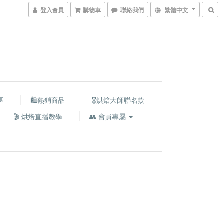
登入會員
購物車
聯絡我們
繁體中文
區
🛍熱銷商品
🎖️烘焙大師聯名款
🎬 烘焙直播教學
👥 會員專屬