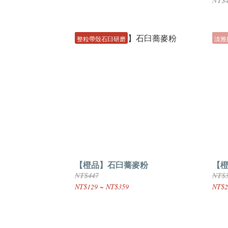
NT$
整粒帶殼石臼研磨
淡雅
【橙品】石臼蕎麥粉
【橙
NT$447
NT$
NT$129 ~ NT$359
NT$2