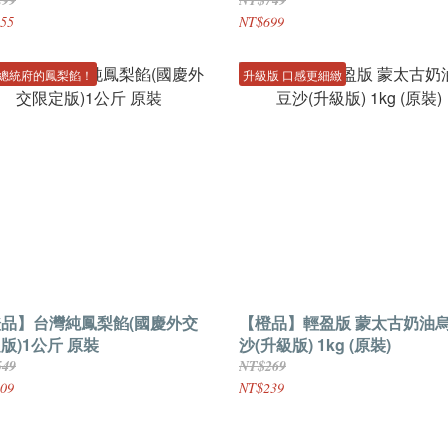
55
NT$699
總統府的鳳梨餡！
升級版 口感更細緻
品】台灣純鳳梨餡(國慶外交
【橙品】輕盈版 蒙太古奶油
版)1公斤 原裝
沙(升級版) 1kg (原裝)
549
NT$269
09
NT$239