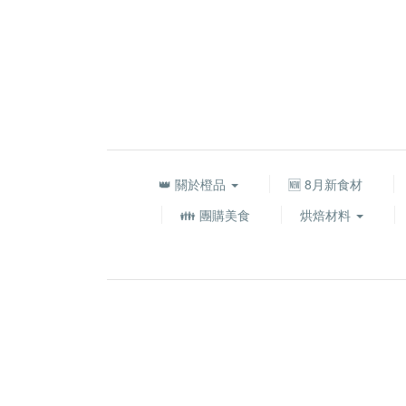
👑 關於橙品
🆕 8月新食材
👪 團購美食
烘焙材料