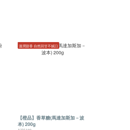
溫潤甜香 自然回甘不膩口
【橙品】香草糖(馬達加斯加－波
本) 200g