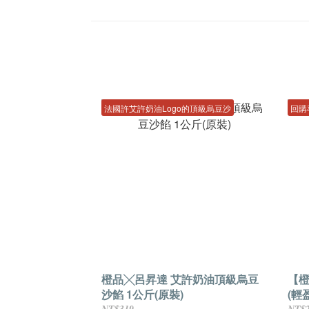
法國許艾許奶油Logo的頂級烏豆沙
回購
橙品╳呂昇達 艾許奶油頂級烏豆
【
沙餡 1公斤(原裝)
(輕盈
NT$319
NT$