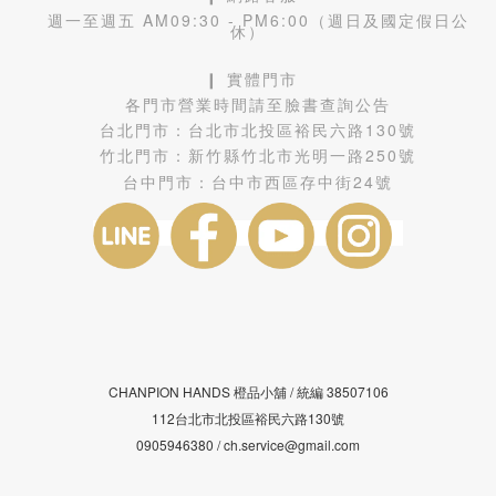
週一至週五 AM09:30 - PM6:00（週日及國定假日公
休）
❙ 實體門市
各門市營業時間請至臉書查詢公告
台北門市：
台北市北投區裕民六路130號
竹北門市：
新竹縣竹北市光明一路250號
台中門市：
台中市西區存中街24號
CHANPION HANDS 橙品小舖 /
38507106
統編
112台北市北投區裕民六路130號
0905946380 / ch.service@gmail.com