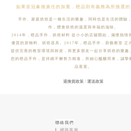
如果皇冠象徵責任的加冕，橙品則有義務為所挑選的
手作、家庭烘焙是一種生活的樂趣，同時也是生活的體驗
作，體會烘焙的溫度與幸福的滋味。
2014年，橙品手作．烘焙材料 從小小的店舖開始，滿懷熱情
優質的原物料、烘焙器具。2017年，橙品手作．廚藝教室 正
提供完善的教室環境與師資，與更多朋友一起分享烘焙的樂趣
您的橙品手作，是持續不懈努力精進，所細心醞釀而來，誠摯
品逛逛。
退換貨政策
/
運送政策
聯絡我們
❙ 網路客服