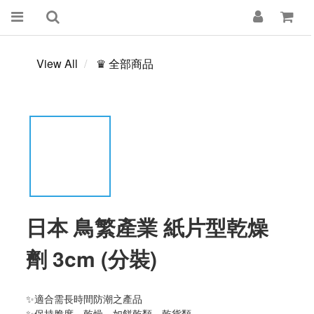
View All
♛ 全部商品
日本 鳥繁產業 紙片型乾燥
劑 3cm (分裝)
✨適合需長時間防潮之產品
✨保持脆度、乾燥，如餅乾類、乾貨類