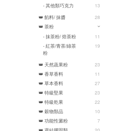
- 其他類巧克力
13
👑 餡料/ 抹醬
28
👑 茶粉
- 抹茶粉/ 焙茶粉
11
- 紅茶/青茶/綠茶
19
粉
👑 天然蔬果粉
23
👑 香草香料
11
👑 草本香料
27
👑 特級堅果
23
👑 特級乾果
22
👑 穀物類品
10
👑 功能性澱粉
7
👑 凝結膠固類
20