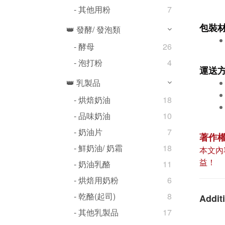
- 其他用粉
7
包裝
👑 發酵/ 發泡類
- 酵母
26
- 泡打粉
4
運送
👑 乳製品
- 烘焙奶油
18
- 品味奶油
10
- 奶油片
7
著作
- 鮮奶油/ 奶霜
18
本文內
益！
- 奶油乳酪
11
- 烘焙用奶粉
6
- 乾酪(起司)
8
Additi
- 其他乳製品
17