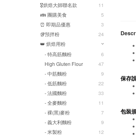
🎖️烘焙大師聯名款
11
👪 團購美食
5
⏰ 即期品優惠
3
Descr
🥡預拌粉
24
👑 烘焙用粉
- 特高筋麵粉
6
High Gluten Flour
47
- 中筋麵粉
9
保存
- 低筋麵粉
22
- 法國麵粉
33
- 全麥麵粉
11
包裝
- 裸(黑)麥粉
7
- 義大利麵粉
9
- 米製粉
12