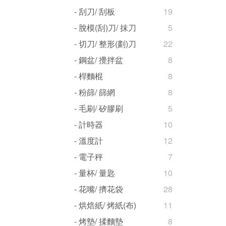
- 刮刀/ 刮板
19
- 脫模(刮)刀/ 抹刀
5
- 切刀/ 整形(劃)刀
22
- 鋼盆/ 攪拌盆
8
- 桿麵棍
8
- 粉篩/ 篩網
8
- 毛刷/ 矽膠刷
5
- 計時器
10
- 溫度計
12
- 電子秤
7
- 量杯/ 量匙
10
- 花嘴/ 擠花袋
28
- 烘焙紙/ 烤紙(布)
11
- 烤墊/ 揉麵墊
8