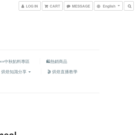
LOG IN
CART
MESSAGE
English
🍬中秋餡料專區
🛍熱銷商品
 烘焙知識分享
🎬 烘焙直播教學
meal