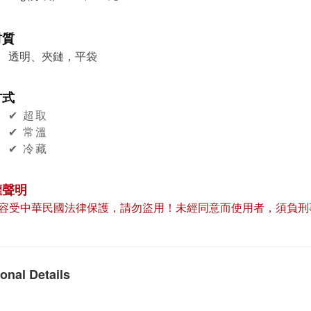
材質
透明、夾鏈，平袋
方式
✔︎ 超取
✔︎ 常溫
✔︎ 冷藏
權聲明
容受中華民國法律保護，請勿盜用！未經同意而使用者，須負刑
onal Details