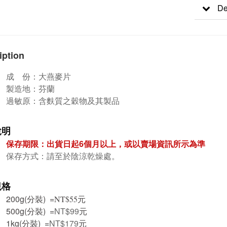
De
iption
成 份：大
燕麥片
製造地：芬蘭
過敏原：含麩質之穀物及其製品
說明
保存期限：出貨日起6個月
以上，或以賣場資訊所示為準
保存方式：請至於陰涼乾燥處。
規格
200g(分裝) =
元
NT$55
500g(分裝) =
NT$99
元
1kg(分裝) =
NT$179
元