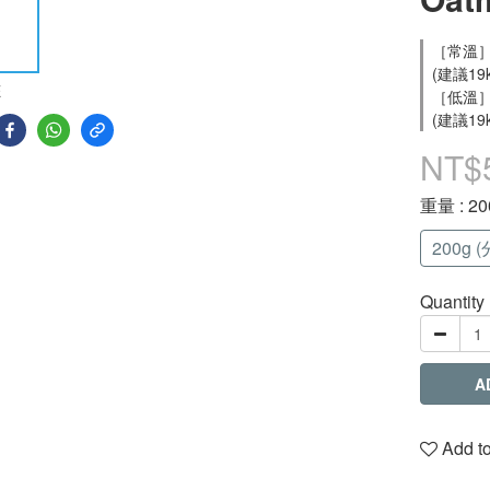
［常溫］
(建議19
E
［低溫］
(建議19
NT$
重量
: 2
200g 
Quantity
A
Add to