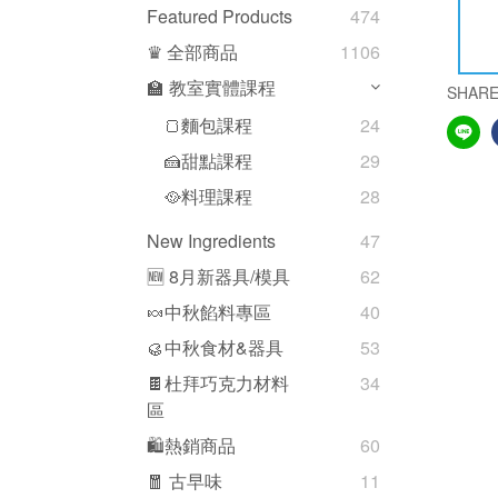
Featured Products
474
♛ 全部商品
1106
🏫 教室實體課程
SHAR
🍞麵包課程
24
🍰甜點課程
29
🥘料理課程
28
New Ingredients
47
🆕 8月新器具/模具
62
🍬中秋餡料專區
40
🥮中秋食材&器具
53
🍫杜拜巧克力材料
34
區
🛍熱銷商品
60
🧧 古早味
11