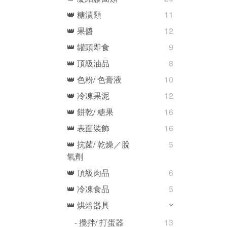
👑 糖漬類
11
👑 果醬
12
👑 罐頭即食
9
👑 頂級油品
8
👑 色粉/ 色膏液
10
👑 冷凍果泥
12
👑 餅乾/ 糖果
16
👑 表面裝飾
16
👑 抗菌/ 乾燥／脫
5
氧劑
👑 頂級肉品
6
👑 冷凍食品
5
👑 烘焙器具
- 攪拌/ 打蛋器
13