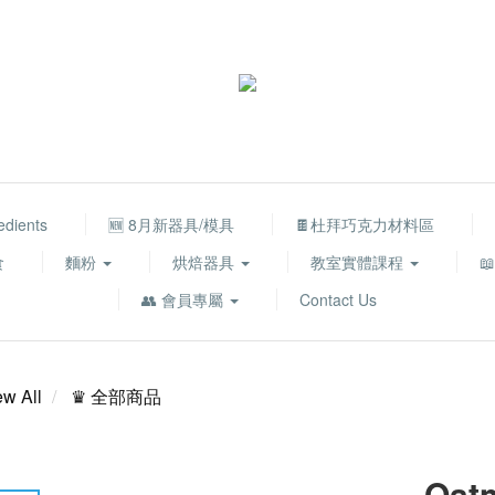
edients
🆕 8月新器具/模具
🍫杜拜巧克力材料區
食
麵粉
烘焙器具
教室實體課程

👥 會員專屬
Contact Us
ew All
♛ 全部商品
Oat