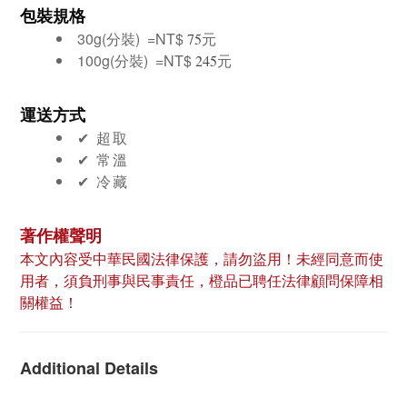
包裝規格
30g(分裝) =
NT$
元
75
100g(分裝) =
NT$
元
245
運送方式
✔︎ 超取
✔︎ 常溫
✔︎ 冷藏
著作權聲明
本文內容受中華民國法律保護，請勿盜用！未經同意而使
用者，須負刑事與民事責任，橙品已聘任法律顧問保障相
關權益！
Additional Details