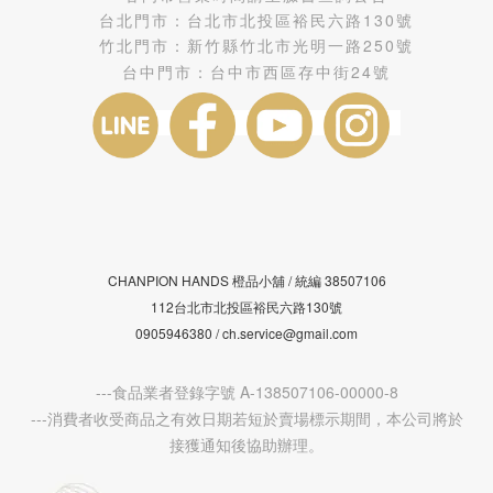
台北門市：
台北市北投區裕民六路130號
竹北門市：
新竹縣竹北市光明一路250號
台中門市：
台中市西區存中街24號
CHANPION HANDS 橙品小舖 /
38507106
統編
112台北市北投區裕民六路130號
0905946380 / ch.service@gmail.com
---食品業者登錄字號 A-138507106-00000-8
---消費者收受商品之有效日期若短於賣場標示期間，本公司將於
接獲通知後協助辦理。