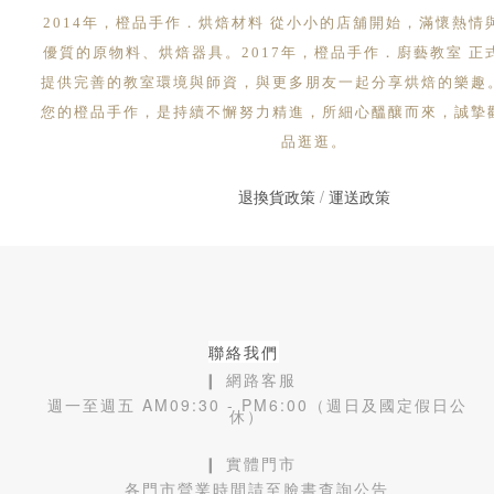
2014年，橙品手作．烘焙材料 從小小的店舖開始，滿懷熱情
優質的原物料、烘焙器具。2017年，橙品手作．廚藝教室 正
提供完善的教室環境與師資，與更多朋友一起分享烘焙的樂趣
您的橙品手作，是持續不懈努力精進，所細心醞釀而來，誠摯
品逛逛。
退換貨政策
/
運送政策
聯絡我們
❙ 網路客服
週一至週五 AM09:30 - PM6:00（週日及國定假日公
休）
❙ 實體門市
各門市營業時間請至臉書查詢公告