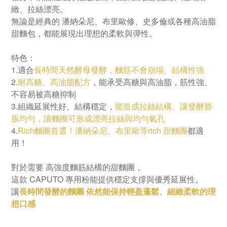
緻、拉絲漂亮。
無論是經典的 潘納朵尼、布里歐修、史多倫
或各種高油脂
甜麵包，都能展現出理想的柔軟與彈性。
特色：
1.適合
長時間天然酵母發酵，麵筋不會崩塌、結構性強
2.
耐高糖、高油脂配方
，能承受高糖與高油脂，筋性強、
不容易被高糖抑制
3.組織延展性好、結構穩定，
能造成拉絲結構、讓發酵膨
脹均勻，讓麵團可形成漂亮拉絲與均勻氣孔
4.
Rich麵團首選！潘納朵尼、布里歐等rich 甜麵團
都適
用！
對於需要 高強度麵筋結構的甜麵團，
這款 CAPUTO 專用粉能提供穩定支撐與優秀延展性。
讓
長時間發酵的麵團
依然能保持輕盈蓬鬆、細緻柔軟的理
想口感