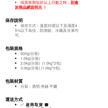
或當效期短於以上日數之時，
則會
於商品網頁明示
！
保存說明
保存方式：
溫度20度以下及濕度4
5%以下為佳，防潮箱、冷藏及冷凍均
可。
包裝規格
500g(分裝)
1.0kg(分裝)
2.0kg(分裝)
(1.0kg*2包)
3.0kg(分裝)
(1.0kg*3包)
包裝材質
分裝：透明·夾鏈·平
袋
運送方式
✅
超商取貨
🏪