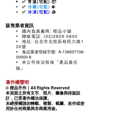
✅
常溫(宅配)
📦
✅
冷藏(宅配)
❄️
✅
冷凍(宅配)
🧊
販售業者資訊
國內負責廠商: 橙品小舖
聯絡電話: (02)2828-0800
地址: 台北市北投區裕民六路1
30號
食品業者登錄字號: A-138507106-
00000-8
本公司依法投保『產品責任
險』
著作權聲明
© 橙品手作｜All Rights Reserved
本頁面之所有文字、照片、圖像與排版設
計
，已受著作權法保護。
未經授權請勿轉載、複製、截圖、改作或使
用於任何商業與非商業用途。