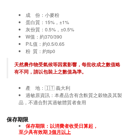
成 份：小麥粉
蛋白質：15%，±1%
灰份質：0.5%，±0.5%
W值：約370/390
P/L值：約0.5/0.65
粉 質：約tip0
天然農作物受氣候等因素影響，每批收成之數值略
有不同，請以包裝上之數值為準。
產 地：🇮🇹 義大利
過敏原資訊：本產品含有含麩質之穀物及其製
品，不適合對其過敏體質者食用
保存期限
保存期限：以消費者收受日算起，
至少具有效期
3個月
以上