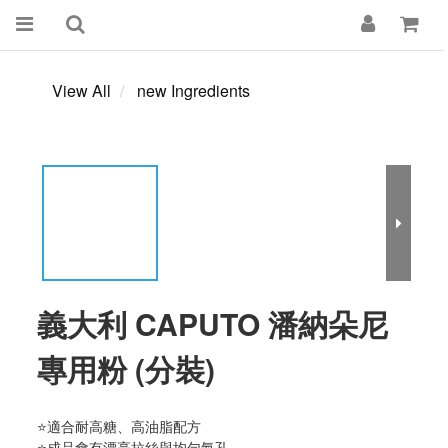
View All
new Ingredients
義大利 CAPUTO 潘納朵尼
專用粉 (分裝)
⭐適合耐高糖、高油脂配方
⭐成品會有漂亮拉絲與均勻氣孔