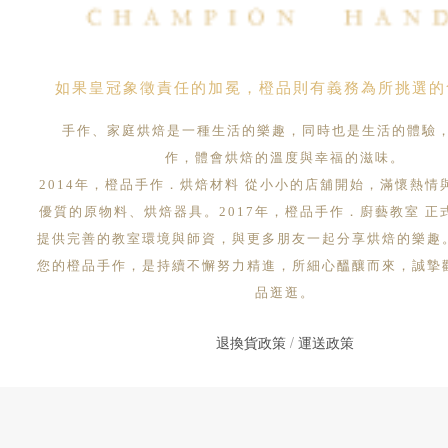
如果皇冠象徵責任的加冕，橙品則有義務為所挑選的
手作、家庭烘焙是一種生活的樂趣，同時也是生活的體驗
作，體會烘焙的溫度與幸福的滋味。
2014年，橙品手作．烘焙材料 從小小的店舖開始，滿懷熱情
優質的原物料、烘焙器具。2017年，橙品手作．廚藝教室 正
提供完善的教室環境與師資，與更多朋友一起分享烘焙的樂趣
您的橙品手作，是持續不懈努力精進，所細心醞釀而來，誠摯
品逛逛。
退換貨政策
/
運送政策