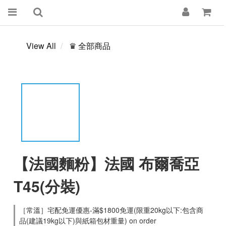
View All
♛ 全部商品
【法國麵粉】法國 布爾喬亞
T45(分裝)
［常溫］宅配免運優惠-滿$1800免運(限重20kg以下:包含商
品(建議19kg以下)與紙箱包材重量) on order