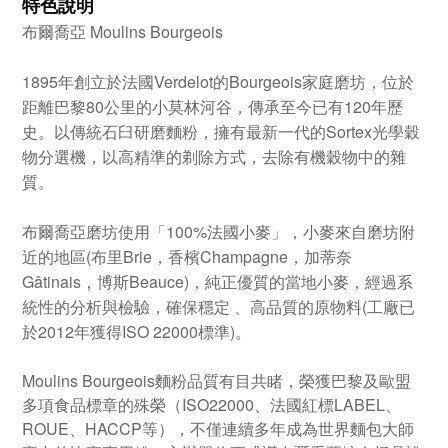
特色說明
布爾喬亞 Moulins Bourgeois
1895年創立於法國Verdelot的Bourgeois家庭磨坊，位於
距離巴黎80公里的小莫林河谷，傳承至今已有120年歷
史。以傳統石臼研磨麵粉，擁有最新一代的Sortex光學穀
物分選機，以高精準的剃除方式，去除有機穀物中的雜
質。
布爾喬亞磨坊使用「100%法國小麥」，小麥來自磨坊附
近的地區(布里Brie，香檳Champagne，加蒂奈
Gâtinais，博斯Beauce)，純正優質的當地小麥，經過系
統性的分析與檢驗，確保穩定 、高品質的原物料(工廠已
於2012年獲得ISO 22000標準)。
Moulins Bourgeois麵粉品質有目共睹，榮獲巴黎及歐盟
多項食品標章的殊榮（ISO22000、法國紅標LABEL、
ROUE、HACCP等），不僅連續多年成為世界麵包大師