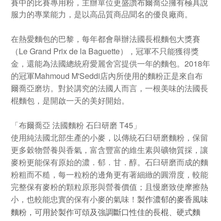
賽中的比賽專用粉，主辦單位更盛讚布爾喬亞擁有極具說
服力的專業能力，是以高品質商品聞名的優良廠商。
在熱愛麵包的巴黎，每年都會舉辦法國長棍麵包大獎賽
（Le Grand Prix de la Baguette），冠軍不只能獲得獎
金，還能為法國總統府愛麗舍宮提供一年的麵包。2018年
的冠軍Mahmoud M'Seddi店內所使用的麵粉正是來自布
爾喬亞磨坊。對於講究的法國人而言，一根美味的法國長
棍麵包，是開啟一天的美好開始。
「布爾喬亞 法國麵粉 石臼研磨 T45」
使用純法國北部生產的小麥，以傳統石臼研磨麵粉，保留
更多穀物營養與香氣，富含豐富的維生素與礦物質採，讓
麥粉更能保有原始的濃．郁．甘．醇。石臼研磨而成的麵
粉粗而不糙，每一粒粉的邊角更有著細緻的圓滑度，較能
完整保有麥粉的顆粒原形與營養價值；且慢磨致使摩擦熱
小，也較能忠實的保有小麥的氣味！
製作濃郁的麥香風味
麵粉，可用於製作可頌及強調斷口性佳的長棍、硬式麵