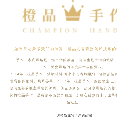
如果皇冠象徵責任的加冕，橙品則有義務為所挑選的
手作、家庭烘焙是一種生活的樂趣，同時也是生活的體驗
作，體會烘焙的溫度與幸福的滋味。
2014年，橙品手作．烘焙材料 從小小的店舖開始，滿懷熱情
優質的原物料、烘焙器具。2017年，橙品手作．廚藝教室 正
提供完善的教室環境與師資，與更多朋友一起分享烘焙的樂趣
您的橙品手作，是持續不懈努力精進，所細心醞釀而來，誠摯
品逛逛。
退換貨政策
/
運送政策