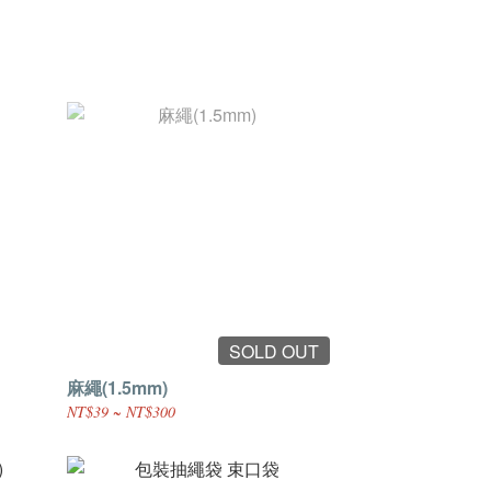
SOLD OUT
麻繩(1.5mm)
NT$39 ~ NT$300