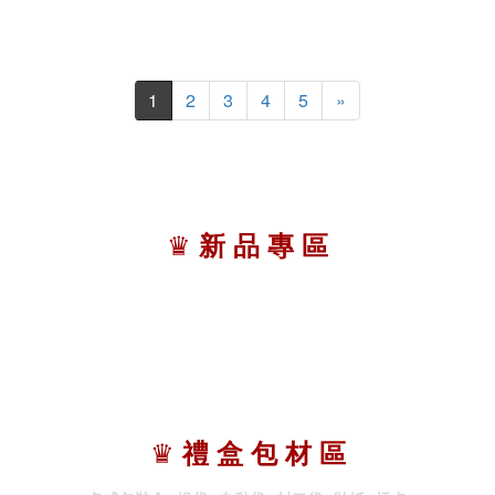
1
2
3
4
5
»
♛
新 品 專 區
♛
禮 盒 包 材 區