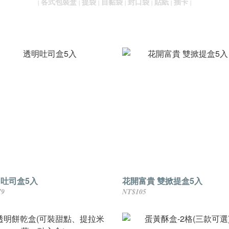
各式包裝盒
提袋
自黏袋
封口袋
貼紙
插卡
｜
｜
｜
｜
｜
｜
｜
吐司盒5入
花開富貴 雙掀提盒5入
79
NT$105