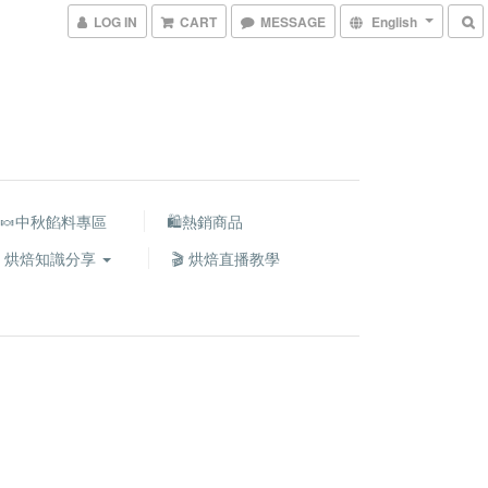
LOG IN
CART
MESSAGE
English
🍬中秋餡料專區
🛍熱銷商品
 烘焙知識分享
🎬 烘焙直播教學