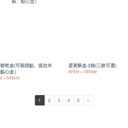
餅乾盒(可裝甜點、提拉米
蛋黃酥盒-2格(三款可選)
、點心盒）
NT$29 ~ NT$200
0 ~ NT$450
1
2
3
4
5
»