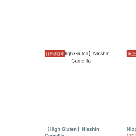
排行榜冠軍
流淚
【High Gluten】Nisshin
Nip
Camellia
NT$1