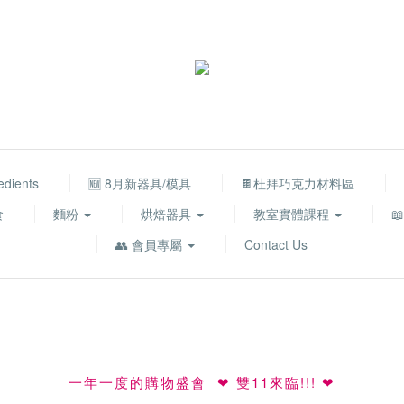
edients
🆕 8月新器具/模具
🍫杜拜巧克力材料區
食
麵粉
烘焙器具
教室實體課程

👥 會員專屬
Contact Us
一年一度的購物盛會
雙11來臨!!!
❤
❤