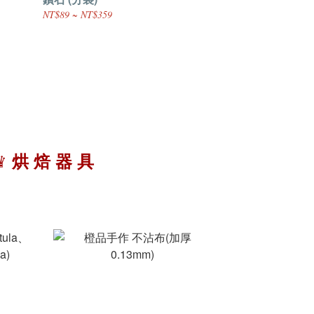
NT$89 ~ NT$359
♛
烘 焙 器 具