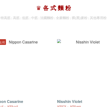
♛
各 式 麵 粉
特高筋
高筋
低筋
中筋
法國麵粉
全麥麵粉
裸(黑)麥粉
其他專用粉
｜
｜
｜
｜
｜
｜
｜
｜
土司
pon Casarine
Nisshin Violet
15 ~ NT$445
NT$75 ~ NT$469