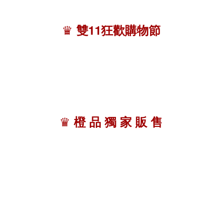
♛
雙11狂歡購物節
♛
橙 品 獨 家 販 售