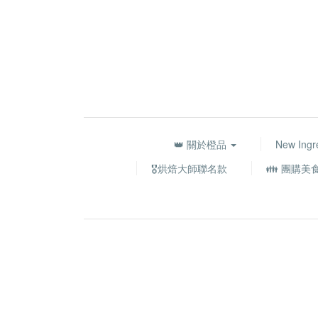
👑 關於橙品
New Ingr
🎖️烘焙大師聯名款
👪 團購美