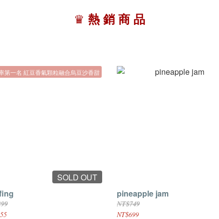
♛
熱 銷 商 品
率第一名 紅豆香氣顆粒融合烏豆沙香甜
SOLD OUT
fing
pineapple jam
299
NT$749
55
NT$699