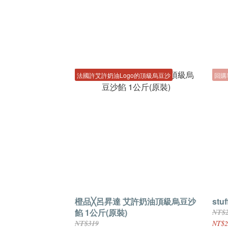
法國許艾許奶油Logo的頂級烏豆沙
回購
橙品╳呂昇達 艾許奶油頂級烏豆沙
stuf
餡 1公斤(原裝)
NT$
NT$319
NT$2