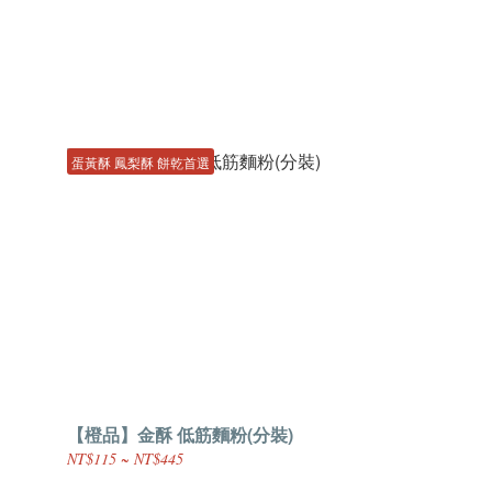
蛋黃酥 鳳梨酥 餅乾首選
【橙品】金酥 低筋麵粉(分裝)
NT$115 ~ NT$445