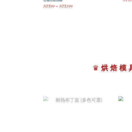
NT$99 ~ NT$399
♛
烘 焙 模 