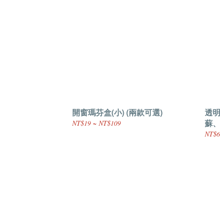
開窗瑪芬盒(小) (兩款可選)
透明
蘇
NT$19 ~ NT$109
NT$6