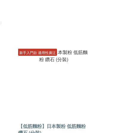
｜
新手入門款 適用性廣泛
【低筋麵粉】日本製粉 低筋麵粉
鑽石 (分裝)