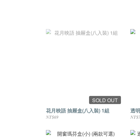
SOLD OUT
花月映語 抽屜盒(八入裝) 1組
透明
NT$69
NT$