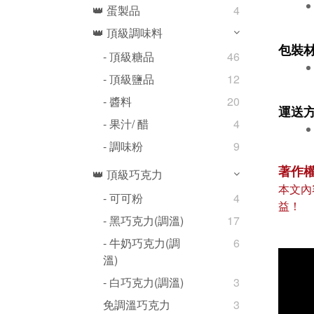
👑 蛋製品
4
👑 頂級調味料
包裝
- 頂級糖品
46
- 頂級鹽品
12
- 醬料
20
運送
- 果汁/ 醋
4
- 調味粉
9
著作
👑 頂級巧克力
本文內
- 可可粉
4
益！
- 黑巧克力(調溫)
17
- 牛奶巧克力(調
6
溫)
- 白巧克力(調溫)
3
免調溫巧克力
3