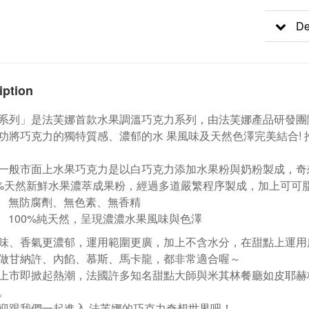
De
iption
系列」是法芙娜首款水果調溫巧克力系列，由法芙娜產品研發團
功將巧克力的獨特質感、濃郁的水 果風味及天然色澤完美結合!
一般市面上水果巧克力是以白巧克力添加水果粉與奶粉製成，奇
0%天然新鮮水果濃萃成果粉，
經過多道嚴繁程序製成，加上可可
無防腐劑、無色素、無香精
100%純天然，呈現濃濃水果風味與色澤
味、香氣更濃郁，運用範圍更廣，加上不含水分，
在甜點上運用
做甘納許
、
內餡
、
慕斯
、
馬卡龍
，
都非常適合喔～
上市即掀起熱潮，法國許多知名甜點大師與米其林餐廳如皮耶赫梅Pierr
。
迎跟我們一起進入 法芙娜的巧克力奇想世界吧！