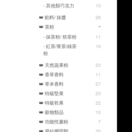
- 其他類巧克力
13
👑 餡料/ 抹醬
28
👑 茶粉
- 抹茶粉/ 焙茶粉
11
- 紅茶/青茶/綠茶
19
粉
👑 天然蔬果粉
23
👑 香草香料
11
👑 草本香料
27
👑 特級堅果
23
👑 特級乾果
22
👑 穀物類品
10
👑 功能性澱粉
7
👑 凝結膠固類
20