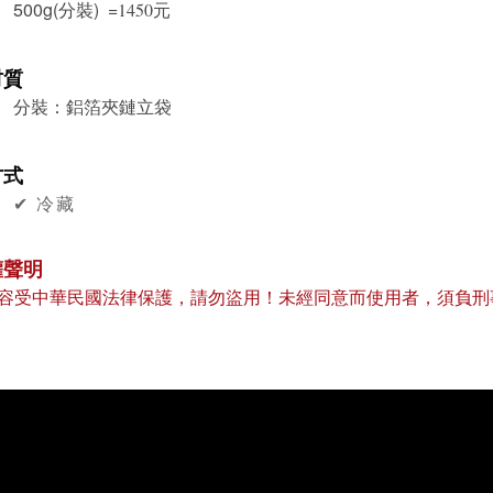
500g(分裝) =
元
1450
材質
分裝：鋁箔夾鏈立袋
方式
✔︎ 冷藏
權聲明
容受中華民國法律保護，請勿盜用！未經同意而使用者，須負刑