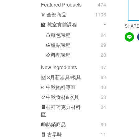
Featured Products
474
♛ 全部商品
1106
🏫 教室實體課程
SHAR
🍞麵包課程
24
🍰甜點課程
29
🥘料理課程
28
New Ingredients
47
🆕 8月新器具/模具
62
🍬中秋餡料專區
40
🥮中秋食材&器具
53
🍫杜拜巧克力材料
34
區
🛍熱銷商品
60
🧧 古早味
11