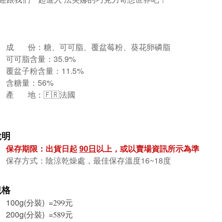
成 份：糖、可可脂、覆盆莓粉、葵花卵磷脂
可可脂含量：35.9%
覆盆子粉含量：11.5%
含糖量：56%
產 地：🇫🇷法國
說明
保存期限：出貨日起
90
日
以上，或以賣場資訊所示為準
保存方式：陰涼乾燥處，最佳保存溫度16~18度
規格
100g(分裝) =
元
299
200g(分裝) =
元
589