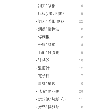
- 刮刀/ 刮板
19
- 脫模(刮)刀/ 抹刀
5
- 切刀/ 整形(劃)刀
22
- 鋼盆/ 攪拌盆
8
- 桿麵棍
8
- 粉篩/ 篩網
8
- 毛刷/ 矽膠刷
5
- 計時器
10
- 溫度計
12
- 電子秤
7
- 量杯/ 量匙
10
- 花嘴/ 擠花袋
28
- 烘焙紙/ 烤紙(布)
11
- 烤墊/ 揉麵墊
8