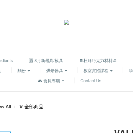
edients
🆕 8月新器具/模具
🍫杜拜巧克力材料區
食
麵粉
烘焙器具
教室實體課程

👥 會員專屬
Contact Us
ew All
♛ 全部商品
VAL