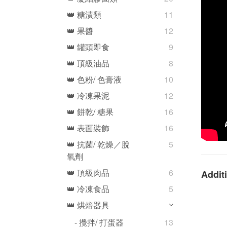
👑 糖漬類
11
👑 果醬
12
👑 罐頭即食
9
👑 頂級油品
8
👑 色粉/ 色膏液
10
👑 冷凍果泥
12
👑 餅乾/ 糖果
16
👑 表面裝飾
16
👑 抗菌/ 乾燥／脫
5
氧劑
👑 頂級肉品
6
Additi
👑 冷凍食品
5
👑 烘焙器具
- 攪拌/ 打蛋器
13