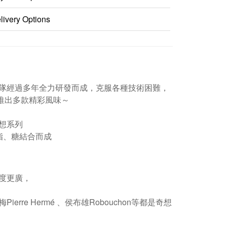
livery Options
隊經過多年全力研發而成，克服各種技術困難，
 推出多款精彩風味～
想系列
脂、糖結合而成
度更廣，
e Hermé 、侯布雄Robouchon等都是奇想