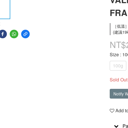
FRA
E
［低溫］
(建議19
NT$
Size
: 1
100g
Sold Out
Notify 
Add to
Pa