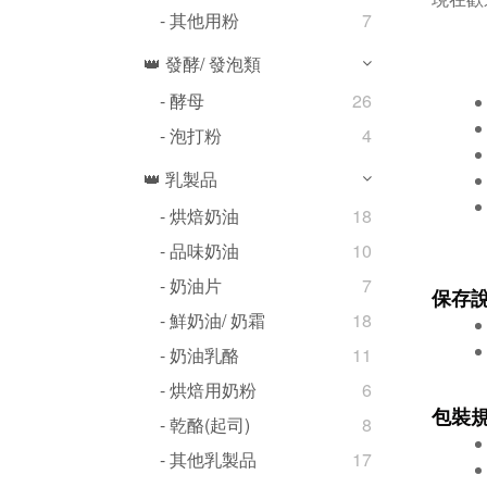
- 其他用粉
7
👑 發酵/ 發泡類
- 酵母
26
- 泡打粉
4
👑 乳製品
- 烘焙奶油
18
- 品味奶油
10
- 奶油片
7
保存
- 鮮奶油/ 奶霜
18
- 奶油乳酪
11
- 烘焙用奶粉
6
包裝
- 乾酪(起司)
8
- 其他乳製品
17