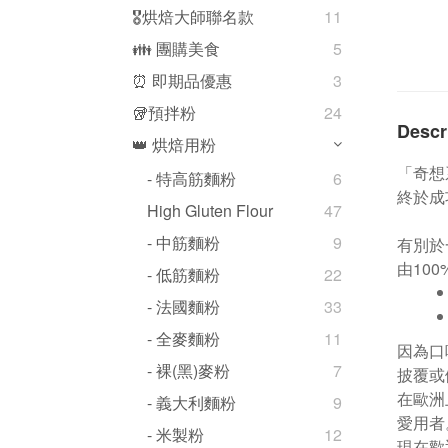
🎖️烘焙大師聯名款
11
👪 團購美食
5
⏰ 即期品優惠
3
🥡預拌粉
24
Descr
👑 烘焙用粉
「奇想
- 特高筋麵粉
6
終於成
High Gluten Flour
47
- 中筋麵粉
9
有別於
由10
- 低筋麵粉
22
- 法國麵粉
33
- 全麥麵粉
11
因為口
- 裸(黑)麥粉
7
披覆或
在歐洲
- 義大利麵粉
9
愛用者
- 米製粉
12
現在歡