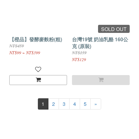
SOLD OUT
【橙品】發酵麥麩粉(粗)
台灣19號 奶油乳酪 160公
克 (原裝)
NT$459
NT$99 ~ NT$399
NT$159
NT$129
1
2
3
4
5
»