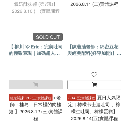
SOLD OUT
【 柳川 や Eric：完美吐司
【陳若溱老師：綿密豆花
的極致表現｜加碼超人氣
與經典配料(好評加開)】
奶酥抹醬 (第7班)】
2026.8.11 (二)實體課程
2026.8.10 (一)實體課程
確定開課 8/12(三)實體課程
8/14(五)實體課程