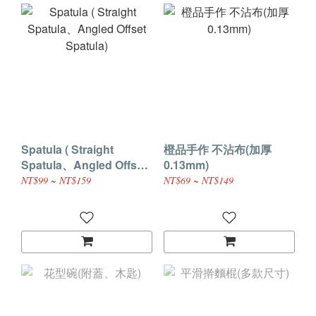
Spatula ( Straight
橙品手作 不沾布(加厚
Spatula、Angled Offset
0.13mm)
Spatula)
NT$99 ~ NT$159
NT$69 ~ NT$149