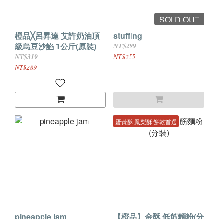
SOLD OUT
橙品╳呂昇達 艾許奶油頂
stuffing
級烏豆沙餡 1公斤(原裝)
NT$299
NT$319
NT$255
NT$289
蛋黃酥 鳳梨酥 餅乾首選
pineapple jam
【橙品】金酥 低筋麵粉(分