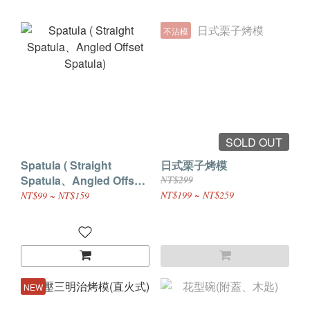
不沾模
SOLD OUT
Spatula ( Straight
日式栗子烤模
Spatula、Angled Offset
NT$299
Spatula)
NT$199 ~ NT$259
NT$99 ~ NT$159
NEW