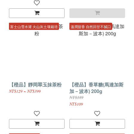
富士山雪水灌 火山灰土壤栽培
溫潤甜香 自然回甘不膩口
【橙品】靜岡翠玉抹茶粉
【橙品】香草糖(馬達加斯
加－波本) 200g
NT$129 ~ NT$399
NT$189
NT$109