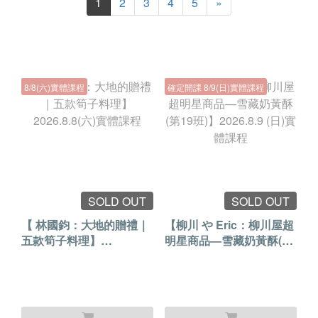
1
2
3
4
5
»
8/8(六)實體課程
確定開課 8/9(日)實體課程
SOLD OUT
SOLD OUT
【 林國鈞：大地的贈禮｜
【柳川 や Eric：柳川屋超
五款筍子料理】
明星商品—雪藏奶黃酥(第
2026.8.8(六)實體課程
19班)】2026.8.9 (日)實體
課程