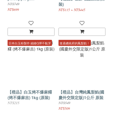
裝)
NT$749
NT$699
NT$115 ~ NT$445
日本白玉粉製作 細緻Q彈不黏牙
進過總統府的鳳梨餡！
【橙品】白玉烤不爆麻糬
【橙品】台灣純鳳梨餡(國
(烤不爆麻吉) 1kg (原裝)
慶外交限定版)1公斤 原裝
NT$215
NT$549
NT$509