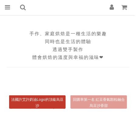
手作、家庭烘焙是一種生活的樂趣
同時也是生活的體驗
透過雙手製作
體會烘焙的溫度與幸福的滋味❤
法國許艾許奶油Logo的頂級烏豆
回購率第一名 紅豆香氣顆粒融合
沙
烏豆沙香甜