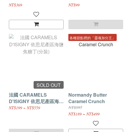
NT$369
NT$99
各種甜點裡的「靈魂加分王」
SOLD OUT
法國 CARAMELS
Normandy Butter
D'ISIGNY 依思尼產區海鹽
Caramel Crunch
焦糖丁(分裝)
NT$597
NT$199 ~ NT$559
NT$189 ~ NT$499