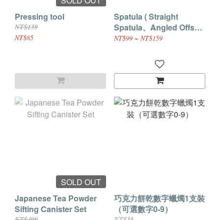
SOLD OUT
Pressing tool
Spatula ( Straight
Spatula、Angled Offset
NT$139
Spatula)
NT$85
NT$99 ~ NT$159
SOLD OUT
Japanese Tea Powder
巧克力餅乾數字蠟燭1支裝
Sifting Canister Set
（可選數字0-9）
NT$499
NT$38