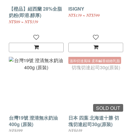
【橙品】紐西蘭 28%全脂
ISIGNY
奶粉(即溶.醇厚)
NT$139 ~ NT$599
NT$89 ~ NT$339
溫和切達風味 柔和鹹香細緻乳脂
SOLD OUT
台灣19號 澄清無水奶油
日本 四葉 北海道十勝 切
400g (原裝)
塊切達起司30g(原裝)
NT$399
NT$139