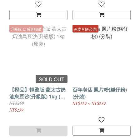
升級版 口感更細緻
冰皮月餅必備!
SOLD OUT
【橙品】輕盈版 蒙太古奶
百年老店 鳳片粉(糕仔粉)
油烏豆沙(升級版) 1kg (原
(分裝)
裝)
NT$269
NT$129 ~ NT$239
NT$239