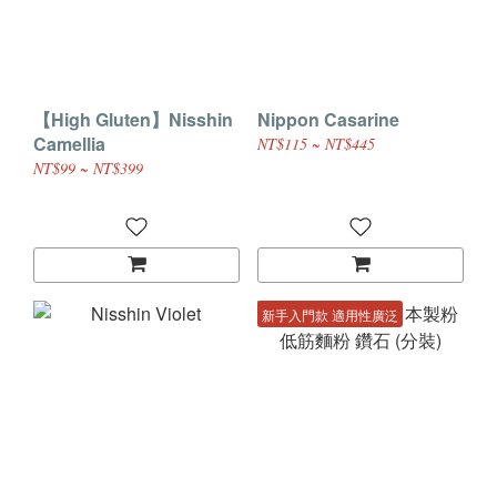
【High Gluten】Nisshin
Nippon Casarine
Camellia
NT$115 ~ NT$445
NT$99 ~ NT$399
新手入門款 適用性廣泛