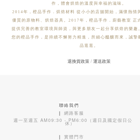
作，體會烘焙的溫度與幸福的滋味。
2014年，橙品手作．烘焙材料 從小小的店舖開始，滿懷熱情
優質的原物料、烘焙器具。2017年，橙品手作．廚藝教室 正
提供完善的教室環境與師資，與更多朋友一起分享烘焙的樂趣
您的橙品手作，是持續不懈努力精進，所細心醞釀而來，誠摯
品逛逛。
退換貨政策
/
運送政策
聯絡我們
❙ 網路客服
週一至週五 AM09:30 - PM6:00（週日及國定假日公
休）
❙ 實體門市