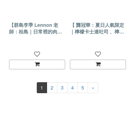
【群島李季 Lennon 老
【 龔冠華：夏日人氣限定
師：桂島｜日常裡的肉桂
｜檸檬卡士達吐司 、檸檬
捲 】2026.8.12 (三)實體課
生吐司、檸檬蛋糕】
程
2026.8.14(五)實體課程
1
2
3
4
5
»