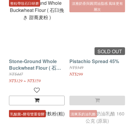
整粒帶殼石臼研磨
淡雅奶香與圓潤油脂感 風味更有
層次
SOLD OUT
Stone-Ground Whole
Pistachio Spread 45%
Buckwheat Flour ( 石臼
NT$349
挽き 甜蕎麦粉 )
NT$447
NT$299
NT$129 ~ NT$359
乳酸菌×酵母雙重發酵
清爽系奶油乳酪