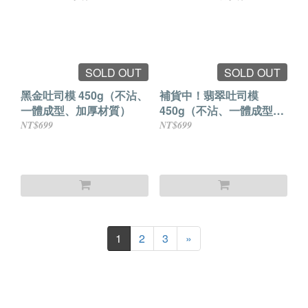
SOLD OUT
SOLD OUT
黑金吐司模 450g（不沾、
補貨中！翡翠吐司模
一體成型、加厚材質）
450g（不沾、一體成型、
加厚材質）
NT$699
NT$699
1
2
3
»