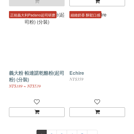
正統義大利Padano起司研磨
細緻奶香 酥鬆口感
義大粉 帕達諾乾酪粉(起司
Echire
粉) (分裝)
NT$359
NT$189 ~ NT$539