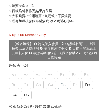
✨燒賣大集合~😍
✨四款餡料製作要點學好學滿
✅大蝦燒賣✅蛤蜊燒賣✅魚翅餃✅干貝燒賣
✨還有加碼桃膠銀耳梨湯哦 冰冰喝透心涼🧊
NT$2,000
Member Only
【報名流程】 ❶ 請先登入會員，並確認報名須知、上課
須知以及退費說明 ❷ 請直接選擇座位 ❸ 目前只開放線上
信用卡支付 ❹ 確認活動開始前3天我們會以MAIL寄出活動
提醒通知
座位表
: C6
A1
A3
A4
A6
B1
B3
B4
B6
C1
C3
C4
C6
D1
D3
D4
D6
報名條款確認
: 我同意報名條款