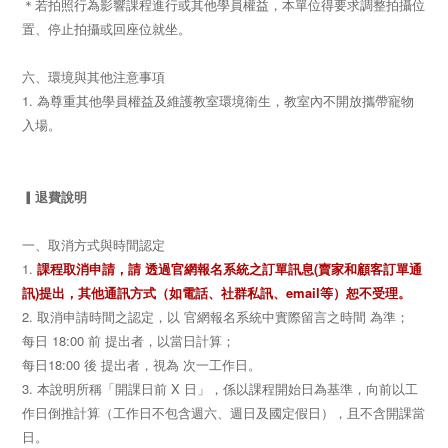
＊若拍照行為影響課程進行或其他學員權益，本單位得要求調整拍攝位
置、停止拍攝或回座位就坐。
六、環境與其他注意事項
1. 為尊重其他學員權益及維護教室環境衛生，教室內不開放攜帶寵物
入場。
▎退費說明
一、取消方式與時間認定
1
.
課程取消申請，請 透過官網報名系統之訂單訊息(賣家和顧客訂單通
訊)提出，其他通訊方式
（
如電話、社群私訊、email等）恕不受理。
2. 取消申請時間之認定，以 官網報名系統中實際留言之時間 為準；
每日 18:00 前 提出者，以當日計算；
每日18:00 後 提出者，視為 次一工作日。
3. 本說明所稱「開課日前 X 日」，係以課程開始日為基準，向前以工
作日倒推計算（工作日不包含週六、週日及國定假日），且不含開課當
日。