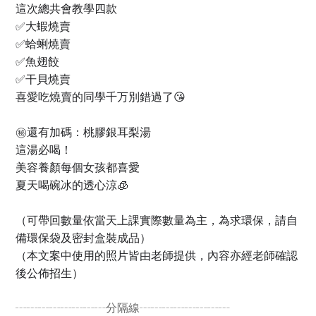
這次總共會教學四款
✅大蝦燒賣
✅蛤蜊燒賣
✅魚翅餃
✅干貝燒賣
喜愛吃燒賣的同學千万別錯過了😘
㊙️還有加碼：桃膠銀耳梨湯
這湯必喝！
美容養顏每個女孩都喜愛
夏天喝碗冰的透心涼🧊
（可帶回數量依當天上課實際數量為主，為求環保，請自
備環保袋及密封盒裝成品）
（本文案中使用的照片皆由老師提供，內容亦經老師確認
後公佈招生）
┄┄┄┄┄┄┄┄分隔線┄┄┄┄┄┄┄┄