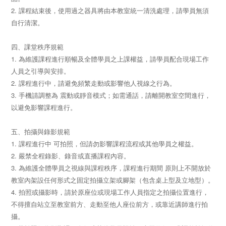
2. 課程結束後，使用過之器具將由本教室統一清洗處理，請學員無須
自行清潔。
四、課堂秩序規範
1. 為維護課程進行順暢及全體學員之上課權益，請學員配合現場工作
人員之引導與安排。
2. 課程進行中，請避免頻繁走動或影響他人視線之行為。
3. 手機請調整為 震動或靜音模式；如需通話，請離開教室空間進行，
以避免影響課程進行。
五、拍攝與錄影規範
1. 課程進行中 可拍照，但請勿影響課程流程或其他學員之權益。
2. 嚴禁全程錄影、錄音或直播課程內容。
3. 為維護全體學員之視線與課程秩序，課程進行期間 原則上不開放於
教室內架設任何形式之固定拍攝立架或腳架（包含桌上型及立地型）。
4. 拍照或攝影時，請於原座位或現場工作人員指定之拍攝位置進行，
不得擅自站立至教室前方、走動至他人座位前方，或靠近講師進行拍
攝。