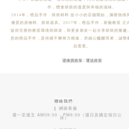
作，體會烘焙的溫度與幸福的滋味。
2014年，橙品手作．烘焙材料 從小小的店舖開始，滿懷熱情
優質的原物料、烘焙器具。2017年，橙品手作．廚藝教室 正
提供完善的教室環境與師資，與更多朋友一起分享烘焙的樂趣
您的橙品手作，是持續不懈努力精進，所細心醞釀而來，誠摯
品逛逛。
退換貨政策
/
運送政策
聯絡我們
❙ 網路客服
週一至週五 AM09:30 - PM6:00（週日及國定假日公
休）