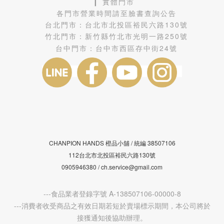
❙ 實體門市
各門市營業時間請至臉書查詢公告
台北門市：
台北市北投區裕民六路130號
竹北門市：
新竹縣竹北市光明一路250號
台中門市：
台中市西區存中街24號
CHANPION HANDS 橙品小舖 /
38507106
統編
112台北市北投區裕民六路130號
0905946380 / ch.service@gmail.com
---食品業者登錄字號 A-138507106-00000-8
---消費者收受商品之有效日期若短於賣場標示期間，本公司將於
接獲通知後協助辦理。