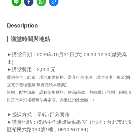
Description
講堂時間與地點
▎
►
講堂日期：2026年10月31日(六) 09
:30-12:30(做完為
止)
►
講堂費用：2
,000 元
費用包含：
師資、
場地租借使用、
器具租借使用、
場地清潔、稅金(開
立電子雲端發票(無實體紙本發票)
)
附贈：
配方講義、課程使用
材料、
飲品(茶飲、熱咖啡)（說明：
附贈項
目當日未到場者無法再索取、亦無法扣除金額！）
►
授課方式：示範+部分實作
►
講堂地點：橙品手作烘焙廚藝教室（
地址：台北市北投
區裕民六路130號1樓，
0910267099）