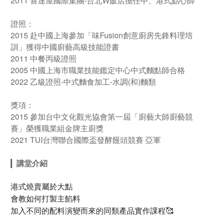
2011 喜達屋國際集團-台北W飯店擔任中、港式點心師
證照：
2015 赴中國上海參加「味Fusion創意廚房先鋒料理培
訓」獲得中國廚藝高級技能證書
2011 中餐丙級證照
2005 中國上海市職業技能鑑定中心中式麵點師合格
2022 乙級證照-中式麵食加工-水調(和)麵類
獎項：
2015 參加台中文化觀光協會第一屆「廚藝大師廚藝競
賽」榮獲職業組金牌主廚獎
2021 TUI台灣聯合國際盃發酵饅頭競賽 亞軍
▎
講堂介紹
港式燒賣屬於大點
會教如何打製主餡料
加入不同的配料演變而來的同類產品實作課程🥰