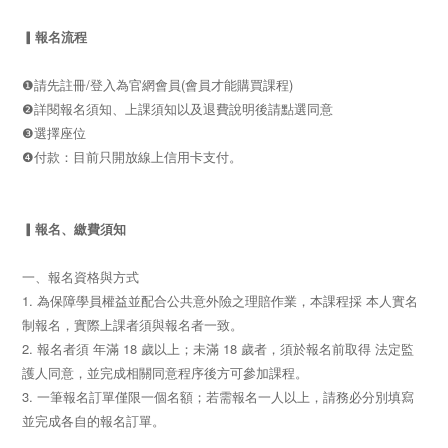
▎報名流程
❶請先註冊/登入為官網會員(會員才能購買課程)
❷詳閱報名須知、上課須知以及退費說明後請點選同意
❸選擇座位
❹付款：目前只開放線上信用卡支付。
▎報名、繳費須知
一、報名資格與方式
1. 為保障學員權益並配合公共意外險之理賠作業，本課程採 本人實名
制報名，實際上課者須與報名者一致。
2. 報名者須 年滿 18 歲以上；未滿 18 歲者，須於報名前取得 法定監
護人同意，並完成相關同意程序後方可參加課程。
3. 一筆報名訂單僅限一個名額；若需報名一人以上，請務必分別填寫
並完成各自的報名訂單。