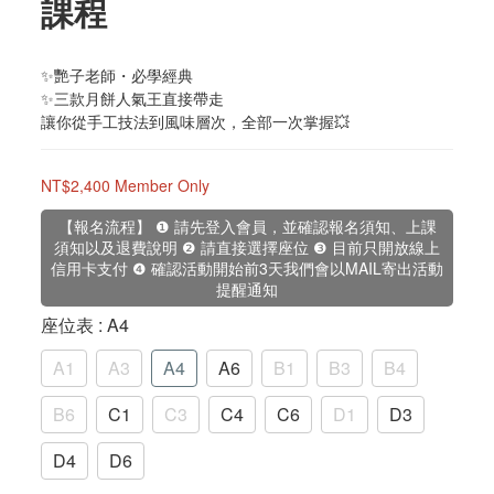
課程
✨艷子老師・必學經典
✨三款月餅人氣王直接帶走
讓你從手工技法到風味層次，全部一次掌握💥
NT$2,400
Member Only
【報名流程】 ❶ 請先登入會員，並確認報名須知、上課
須知以及退費說明 ❷ 請直接選擇座位 ❸ 目前只開放線上
信用卡支付 ❹ 確認活動開始前3天我們會以MAIL寄出活動
提醒通知
座位表
: A4
A1
A3
A4
A6
B1
B3
B4
B6
C1
C3
C4
C6
D1
D3
D4
D6