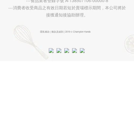
---食品業者登錄字號 A-138507106-00000-8
---消費者收受商品之有效日期若短於賣場標示期間，本公司將於
接獲通知後協助辦理。
隱私條款 | 條款及細則 | 2019 © Champion Hands