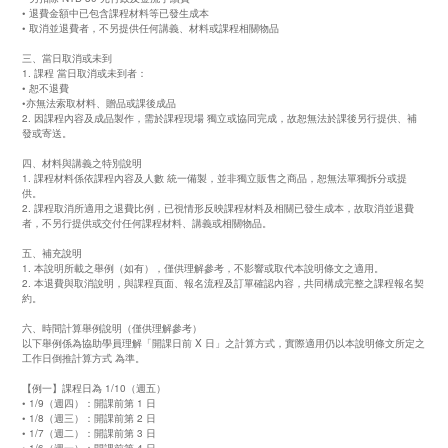
• 退費金額中已包含課程材料等已發生成本
• 取消並退費者，不另提供任何講義、材料或課程相關物品
三、當日取消或未到
1. 課程 當日取消或未到者：
• 恕不退費
•亦無法索取材料、贈品或課後成品
2. 因課程內容及成品製作，需於課程現場 獨立或協同完成，故恕無法於課後另行提供、補
發或寄送。
四、材料與講義之特別說明
1. 課程材料係依課程內容及人數 統一備製，並非獨立販售之商品，恕無法單獨拆分或提
供。
2. 課程取消所適用之退費比例，已視情形反映課程材料及相關已發生成本，故取消並退費
者，不另行提供或交付任何課程材料、講義或相關物品。
五、補充說明
1. 本說明所載之舉例（如有），僅供理解參考，不影響或取代本說明條文之適用。
2. 本退費與取消說明，與課程頁面、報名流程及訂單確認內容，共同構成完整之課程報名契
約。
六、時間計算舉例說明（僅供理解參考）
以下舉例係為協助學員理解「開課日前 X 日」之計算方式，實際適用仍以本說明條文所定之
工作日倒推計算方式 為準。
【例一】課程日為 1/10（週五）
• 1/9（週四）：開課前第 1 日
• 1/8（週三）：開課前第 2 日
• 1/7（週二）：開課前第 3 日