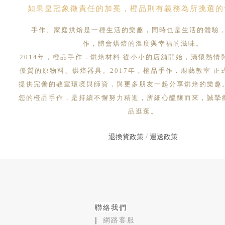
如果皇冠象徵責任的加冕，橙品則有義務為所挑選的
手作、家庭烘焙是一種生活的樂趣，同時也是生活的體驗
作，體會烘焙的溫度與幸福的滋味。
2014年，橙品手作．烘焙材料 從小小的店舖開始，滿懷熱情
優質的原物料、烘焙器具。2017年，橙品手作．廚藝教室 正
提供完善的教室環境與師資，與更多朋友一起分享烘焙的樂趣
您的橙品手作，是持續不懈努力精進，所細心醞釀而來，誠摯
品逛逛。
退換貨政策
/
運送政策
聯絡我們
❙ 網路客服