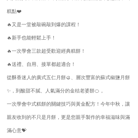
糕點❤️
🔥又是一堂被敲碗敲到爆的課程！
🔥新手也能輕鬆上手！
🔥一次學會三款超受歡迎經典糕餅！
🔥送禮、自用、接單都超適合！
從酥香迷人的廣式五仁月餅🥮、層次豐富的蘇式椒鹽月餅
✨，到酸甜不膩、人氣滿分的金桔老婆餅🍊，
一次學會中式糕餅的關鍵技巧與黃金配方！今年中秋，讓
親友收到的不只是月餅，更是您親手製作的幸福滋味與滿
滿心意💝