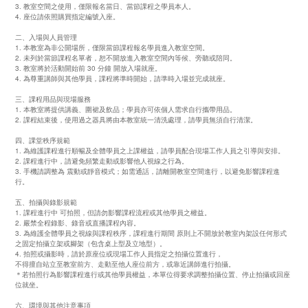
3. 教室空間之使用，僅限報名當日、當節課程之學員本人。
4. 座位請依照購買指定編號入座。
二、入場與人員管理
1. 本教室為非公開場所，僅限當節課程報名學員進入教室空間。
2. 未列於當節課程名單者，恕不開放進入教室空間內等候、旁聽或陪同。
3. 教室將於活動開始前 30 分鐘 開放入場就座。
4. 為尊重講師與其他學員，課程將準時開始，請準時入場並完成就座。
三、課程用品與現場服務
1. 本教室將提供講義、圍裙及飲品；學員亦可依個人需求自行攜帶用品。
2. 課程結束後，使用過之器具將由本教室統一清洗處理，請學員無須自行清潔。
四、課堂秩序規範
1. 為維護課程進行順暢及全體學員之上課權益，請學員配合現場工作人員之引導與安排。
2. 課程進行中，請避免頻繁走動或影響他人視線之行為。
3. 手機請調整為 震動或靜音模式；如需通話，請離開教室空間進行，以避免影響課程進
行。
五、拍攝與錄影規範
1. 課程進行中 可拍照，但請勿影響課程流程或其他學員之權益。
2. 嚴禁全程錄影、錄音或直播課程內容。
3. 為維護全體學員之視線與課程秩序，課程進行期間 原則上不開放於教室內架設任何形式
之固定拍攝立架或腳架（包含桌上型及立地型）。
4. 拍照或攝影時，請於原座位或現場工作人員指定之拍攝位置進行，
不得擅自站立至教室前方、走動至他人座位前方，或靠近講師進行拍攝。
＊若拍照行為影響課程進行或其他學員權益，本單位得要求調整拍攝位置、停止拍攝或回座
位就坐。
六、環境與其他注意事項