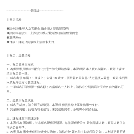
┄┄┄┄┄┄┄┄分隔線┄┄┄┄┄┄┄┄
▎報名流程
❶請先註冊/登入為官網會員(會員才能購買課程)
❷詳閱報名須知、上課須知以及退費說明後請點選同意
❸選擇座位
❹付款：目前只開放線上信用卡支付。
▎報名、繳費須知
一、報名資格與方式
1. 為保障學員權益並配合公共意外險之理賠作業，本課程採 本人實名制報名，實際上課者
須與報名者一致。
2. 報名者須 年滿 18 歲以上；未滿 18 歲者，須於報名前取得 法定監護人同意，並完成相關
同意程序後方可參加課程。
3. 一筆報名訂單僅限一個名額；若需報名一人以上，請務必分別填寫並完成各自的報名訂
單。
二、繳費與報名成立
1. 報名完成後，請立即完成繳費。本課程 僅提供線上系統信用卡支付。
2. 完成繳費後，始視為報名成功；未完成繳費者，系統將不保留名額。
三、課程性質與開課說明
1. 本課程為 團體班，並非報名即保證開課。每堂課程皆設有 最低開課人數，實際人數依各
場次公告為準。
2. 若學員為 素食者或對特定食材過敏，請務必於 報名前主動詢問並告知，以利評估是否適