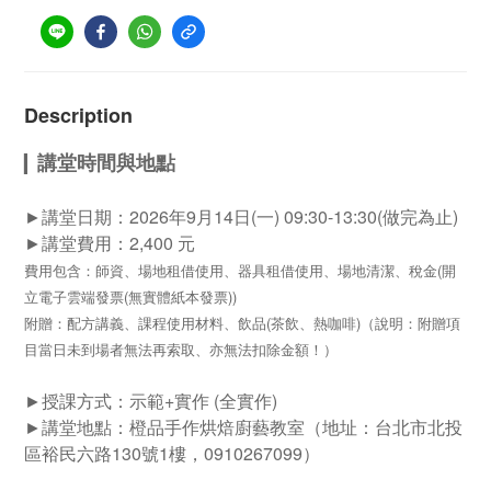
Description
講堂時間與地點
▎
►
講堂日期：2026年9月14日(一) 09:30
-13:30(做完為止)
►
講堂費用：2
,400 元
費用包含：
師資、
場地租借使用、
器具租借使用、
場地清潔、稅金(開
立電子雲端發票(無實體紙本發票)
)
附贈：
配方講義、課程使用
材料、
飲品(茶飲、熱咖啡)（說明：
附贈項
目當日未到場者無法再索取、亦無法扣除金額！）
►
授課方式：示範+實作 (全實作)
►
講堂地點：橙品手作烘焙廚藝教室（
地址：台北市北投
區裕民六路130號1樓，
0910267099）