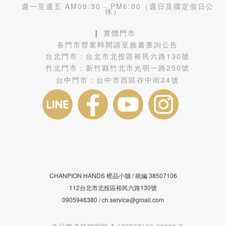
週一至週五 AM09:30 - PM6:00（週日及國定假日公
休）
❙ 實體門市
各門市營業時間請至臉書查詢公告
台北門市：
台北市北投區裕民六路130號
竹北門市：
新竹縣竹北市光明一路250號
台中門市：
台中市西區存中街24號
CHANPION HANDS 橙品小舖 /
38507106
統編
112台北市北投區裕民六路130號
0905946380 / ch.service@gmail.com