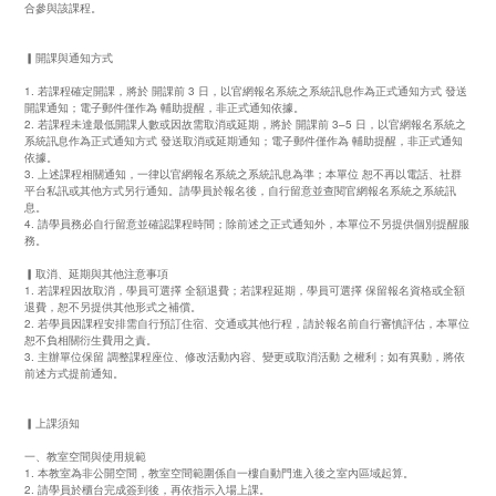
合參與該課程。
▎開課與通知方式
1. 若課程確定開課，將於 開課前 3 日，以官網報名系統之系統訊息作為正式通知方式 發送
開課通知；電子郵件僅作為 輔助提醒，非正式通知依據。
2. 若課程未達最低開課人數或因故需取消或延期，將於 開課前 3–5 日，以官網報名系統之
系統訊息作為正式通知方式 發送取消或延期通知；電子郵件僅作為 輔助提醒，非正式通知
依據。
3. 上述課程相關通知，一律以官網報名系統之系統訊息為準；本單位 恕不再以電話、社群
平台私訊或其他方式另行通知。請學員於報名後，自行留意並查閱官網報名系統之系統訊
息。
4. 請學員務必自行留意並確認課程時間；除前述之正式通知外，本單位不另提供個別提醒服
務。
▎取消、延期與其他注意事項
1. 若課程因故取消，學員可選擇 全額退費；若課程延期，學員可選擇 保留報名資格或全額
退費，恕不另提供其他形式之補償。
2. 若學員因課程安排需自行預訂住宿、交通或其他行程，請於報名前自行審慎評估，本單位
恕不負相關衍生費用之責。
3. 主辦單位保留 調整課程座位、修改活動內容、變更或取消活動 之權利；如有異動，將依
前述方式提前通知。
▎上課須知
一、教室空間與使用規範
1. 本教室為非公開空間，教室空間範圍係自一樓自動門進入後之室內區域起算。
2. 請學員於櫃台完成簽到後，再依指示入場上課。