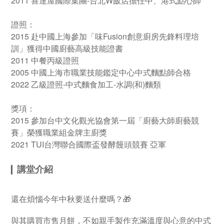
2011 喜達屋國際集團-台北W飯店擔任中、港式點心師
證照：
2015 赴中國上海參加「味Fusion創意廚房先鋒料理培
訓」獲得中國廚藝高級技能證書
2011 中餐丙級證照
2005 中國上海市職業技能鑑定中心中式麵點師合格
2022 乙級證照-中式麵食加工-水調(和)麵類
獎項：
2015 參加台中文化觀光協會第一屆「廚藝大師廚藝競
賽」榮獲職業組金牌主廚獎
2021 TUI台灣聯合國際盃發酵饅頭競賽 亞軍
講堂介紹
▎
還在煩惱今年中秋要送什麼嗎？🎁
與其購買市售月餅，不如親手製作充滿溫度與心意的中式