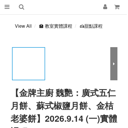
View All
🏫 教室實體課程
🍰甜點課程
【金牌主廚 魏艷：廣式五仁
月餅、蘇式椒鹽月餅、金桔
老婆餅】2026.9.14 (一)實體