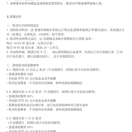
1. 為尊重其他學員權益及維護教室環境衛生，教室內不開放攜帶寵物入場。
▎退費說明
一、取消方式與時間認定
1. 課程取消申請，請 透過官網報名系統之訂單訊息(賣家和顧客訂單通訊)提出，其他通訊方
式（如電話、社群私訊、email等）恕不受理。
2. 取消申請時間之認定，以 官網報名系統中實際留言之時間 為準；
每日 18:00 前 提出者，以當日計算；
每日18:00 後 提出者，視為 次一工作日。
3. 本說明所稱「開課日前 X 日」，係以課程開始日為基準，向前以工作日倒推計算（工作
日不包含週六、週日及國定假日），且不含開課當日。
二、課程取消與退費標準
2-1. 開課日前 10 日以上 取消（不含開課日，時間計算方式依前項辦理）
• 退還課程費用 全額
• 另扣除 NTD 30 元行政及金流手續費
• 取消並退費者，不另提供任何講義、材料或課程相關物品
2-2. 開課日前 4–9 日 取消（不含開課日，時間計算方式依前項辦理）
• 退還課程費用 80%
• 另扣除 NTD 30 元行政及金流手續費
• 退費金額係依規定比例計算，並已包含課程材料等已發生成本
• 取消並退費者，不另提供任何講義、材料或課程相關物品
2-3. 開課日前 1–3 日 取消
（不含開課日，時間計算方式依前項辦理）
• 退還課程費用 50%
• 另扣除 NTD 30 元行政及金流手續費