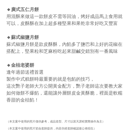
🔸廣式五仁月餅
用混酥來做這一款餅皮不需等回油，烤好成品馬上食用就
可以，皮酥酥在加上超多種堅果和果乾非常好吃又豐富
🔸蘇式椒鹽月餅
蘇式椒鹽月餅是款皮酥酥，內餡多了鹽巴和上好的花椒在
搭配上，堅果粒和芝麻粉吃起來甜鹹交錯別有一番風味
🔸金桔老婆餅
逢年過節送禮首選
製作中式糕餅時最重要的就是包餡的技巧，
這次艷子老師大方公開黃金配方，艷子老師這次要教大家
如何做餅不爆餡，還能讓外層餅皮金黃酥脆，裡面是軟糯
香甜的金桔餡！
（本文案中使用的照片僅供參考，成品造型、尺寸以當天課程實際操作為主）
（本文案中使用的照片皆由老師提供，內容亦經老師確認後公佈招生）