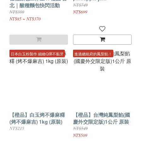
北｜酸種麵包快閃活動
NT$749
NT$380
NT$699
NT$85 ~ NT$370
日本白玉粉製作 細緻Q彈不黏牙
進過總統府的鳳梨餡！
【橙品】白玉烤不爆麻糬
【橙品】台灣純鳳梨餡(國
(烤不爆麻吉) 1kg (原裝)
慶外交限定版)1公斤 原裝
NT$215
NT$549
NT$509