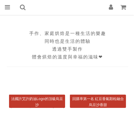
手作、家庭烘焙是一種生活的樂趣
同時也是生活的體驗
透過雙手製作
體會烘焙的溫度與幸福的滋味❤
法國許艾許奶油Logo的頂級烏豆
回購率第一名 紅豆香氣顆粒融合
沙
烏豆沙香甜