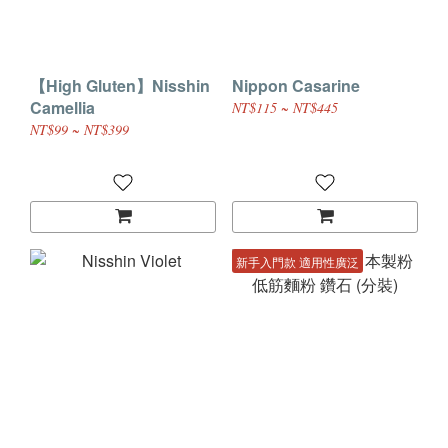
【High Gluten】Nisshin
Nippon Casarine
Camellia
NT$115 ~ NT$445
NT$99 ~ NT$399
新手入門款 適用性廣泛