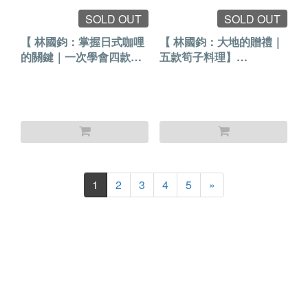
SOLD OUT
SOLD OUT
【 林國鈞：掌握日式咖哩
【 林國鈞：大地的贈禮｜
的關鍵｜一次學會四款人
五款筍子料理】
氣咖哩】2026.8.7(五)實體
2026.8.8(六)實體課程
課程
1
2
3
4
5
»