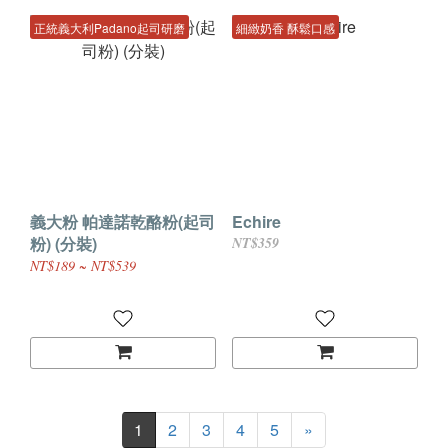
正統義大利Padano起司研磨
細緻奶香 酥鬆口感
義大粉 帕達諾乾酪粉(起司
Echire
粉) (分裝)
NT$359
NT$189 ~ NT$539
1
2
3
4
5
»