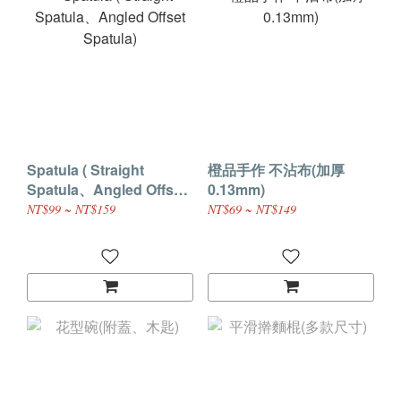
Spatula ( Straight
橙品手作 不沾布(加厚
Spatula、Angled Offset
0.13mm)
Spatula)
NT$99 ~ NT$159
NT$69 ~ NT$149