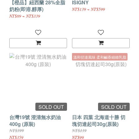
【橙品】紐西蘭 28%全脂
ISIGNY
奶粉(即溶.醇厚)
NT$139 ~ NT$599
NT$89 ~ NT$339
溫和切達風味 柔和鹹香細緻乳脂
SOLD OUT
SOLD OUT
台灣19號 澄清無水奶油
日本 四葉 北海道十勝 切
400g (原裝)
塊切達起司30g(原裝)
NT$399
NT$139
NT$359
NT$99