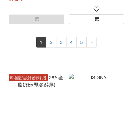
1
2
3
4
5
»
即溶配方設計 醇厚乳香