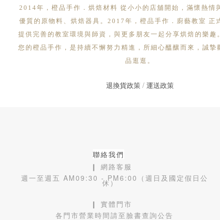
2014年，橙品手作．烘焙材料 從小小的店舖開始，滿懷熱情
優質的原物料、烘焙器具。2017年，橙品手作．廚藝教室 正
提供完善的教室環境與師資，與更多朋友一起分享烘焙的樂趣
您的橙品手作，是持續不懈努力精進，所細心醞釀而來，誠摯
品逛逛。
退換貨政策
/
運送政策
聯絡我們
❙ 網路客服
週一至週五 AM09:30 - PM6:00（週日及國定假日公
休）
❙ 實體門市
各門市營業時間請至臉書查詢公告