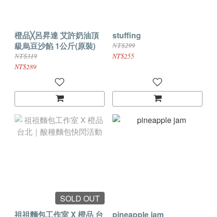
橙品╳呂昇達 艾許奶油頂
stuffing
級烏豆沙餡 1公斤(原裝)
NT$299
NT$319
NT$255
NT$289
SOLD OUT
祖祖麵包工作室 X 橙品 台
pineapple jam