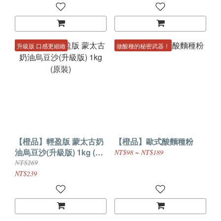
升級版 口感更細緻
做酸種的秘密武器！
【橙品】輕盈版 蒙太古奶
【橙品】歐式酸麵種粉
油烏豆沙(升級版) 1kg (原
NT$98 ~ NT$189
裝)
NT$269
NT$239