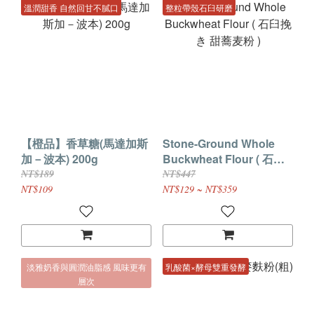
溫潤甜香 自然回甘不膩口
整粒帶殼石臼研磨
【橙品】香草糖(馬達加斯
Stone-Ground Whole
加－波本) 200g
Buckwheat Flour ( 石臼
挽き 甜蕎麦粉 )
NT$189
NT$447
NT$109
NT$129 ~ NT$359
淡雅奶香與圓潤油脂感 風味更有
乳酸菌×酵母雙重發酵
層次