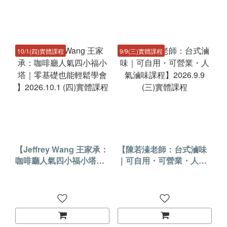
10/1(四)實體課程
9/9(三)實體課程
【Jeffrey Wang 王家承：
【陳若溱老師：台式滷味
咖啡廳人氣四小福小塔｜
｜可自用・可營業・人氣
零基礎也能輕鬆學會 】
滷味課程】2026.9.9 (三)
2026.10.1 (四)實體課程
實體課程