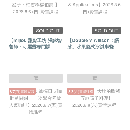
SOLD OUT
SOLD OUT
【mijiou 甜點工坊 張詠智
【Double V Willson：語
老師：可麗露專門課｜從
冰。水果義式冰淇淋變化
失敗到穩定｜開心果覆盆
Fruit Sorbet Variations &
子・柚香檸檬伯爵 】
Applications】2026.8.6
2026.8.6 (四)實體課程
(四)實體課程
8/7(五)實體課程
8/8(六)實體課程