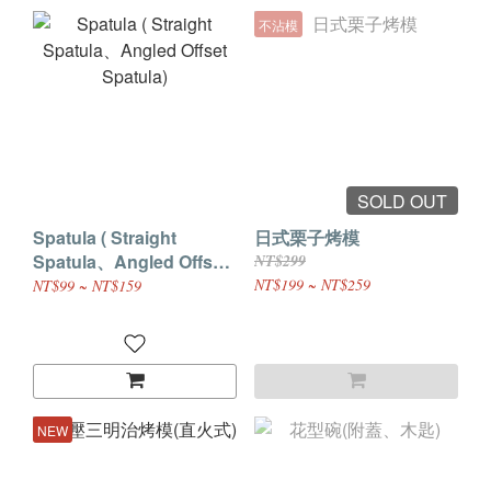
不沾模
SOLD OUT
Spatula ( Straight
日式栗子烤模
Spatula、Angled Offset
NT$299
Spatula)
NT$199 ~ NT$259
NT$99 ~ NT$159
NEW