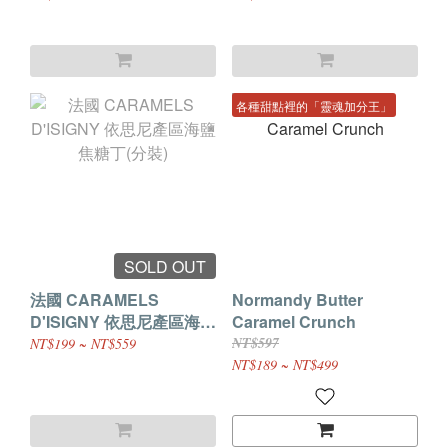
各種甜點裡的「靈魂加分王」
SOLD OUT
法國 CARAMELS
Normandy Butter
D'ISIGNY 依思尼產區海鹽
Caramel Crunch
焦糖丁(分裝)
NT$597
NT$199 ~ NT$559
NT$189 ~ NT$499