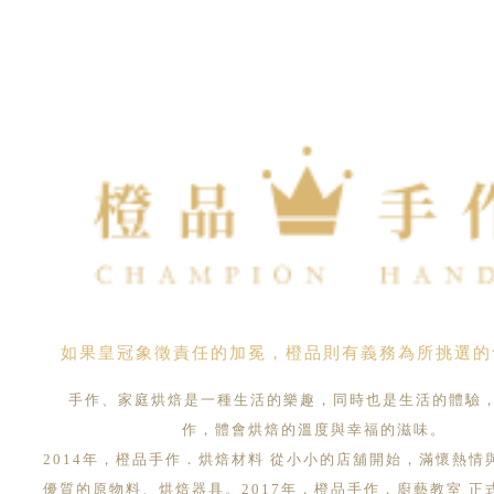
如果皇冠象徵責任的加冕，橙品則有義務為所挑選的
手作、家庭烘焙是一種生活的樂趣，同時也是生活的體驗
作，體會烘焙的溫度與幸福的滋味。
2014年，橙品手作．烘焙材料 從小小的店舖開始，滿懷熱情
優質的原物料、烘焙器具。2017年，橙品手作．廚藝教室 正