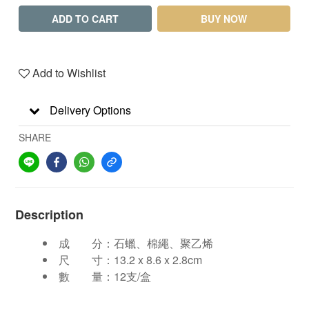
ADD TO CART
BUY NOW
Add to Wishlist
Delivery Options
SHARE
Description
成 分：石蠟、棉繩、聚乙烯
尺 寸：13.2 x 8.6 x 2.8cm
數 量：12支/盒