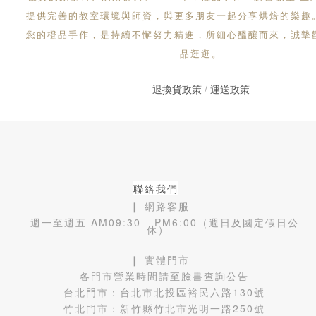
提供完善的教室環境與師資，與更多朋友一起分享烘焙的樂趣
您的橙品手作，是持續不懈努力精進，所細心醞釀而來，誠摯
品逛逛。
退換貨政策
/
運送政策
聯絡我們
❙ 網路客服
週一至週五 AM09:30 - PM6:00（週日及國定假日公
休）
❙ 實體門市
各門市營業時間請至臉書查詢公告
台北門市：
台北市北投區裕民六路130號
竹北門市：
新竹縣竹北市光明一路250號