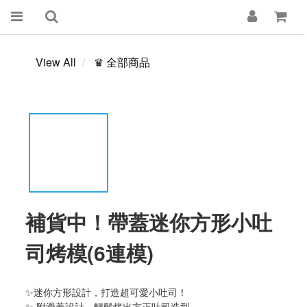
View All
♛ 全部商品
補貨中！帶蓋迷你方形小吐
司烤模(6連模)
✨迷你方形設計，打造超可愛小吐司！
✨ 附滑蓋設計，輕鬆烤出方正吐司造型