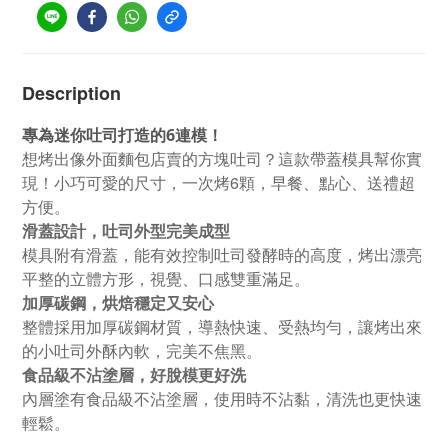
Description
專為迷你吐司打造的6連模！
想烤出像外面麵包店賣的方塊吐司？這款帶蓋模具幫你實
現！小巧可愛的尺寸，一次烤6顆，早餐、點心、送禮超
方便。
滑蓋設計，吐司外型完美成型
模具附有滑蓋，能有效控制吐司發酵時的高度，烤出漂亮
平整的立體方形，視覺、口感雙重滿足。
加厚碳鋼，烘焙穩定又安心
整體採用加厚碳鋼材質，導熱快速、受熱均勻，讓烤出來
的小吐司外酥內軟，完美不焦黑。
食品級不沾塗層，好脫模更好洗
內層塗有食品級不沾塗層，使用時不沾黏，清洗也更快速
輕鬆。