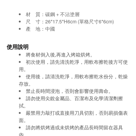
材 質：
碳鋼 + 不沾塗層
尺 寸：26*17.5*H6cm (單格尺寸6*6cm)
產 地：中國
使用說明
將食材倒入後,再進入烤箱烘烤。
初次使用，請先清洗乾淨，用軟布擦乾後方可使
用。
使用後，請清洗乾淨，用軟布擦乾水份分，乾燥
存放。
禁止長時間浸泡，否則會影響使用壽命。
請勿使用尖銳金屬品、百潔布及化學清潔劑擦
拭。
嚴禁用力敲打或直接用刀具切割，否則易損傷表
面。
請勿將烘烤過或未烘烤的產品長時間留在器具
內。