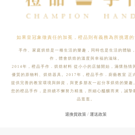
如果皇冠象徵責任的加冕，橙品則有義務為所挑選的
手作、家庭烘焙是一種生活的樂趣，同時也是生活的體驗
作，體會烘焙的溫度與幸福的滋味。
2014年，橙品手作．烘焙材料 從小小的店舖開始，滿懷熱情
優質的原物料、烘焙器具。2017年，橙品手作．廚藝教室 正
提供完善的教室環境與師資，與更多朋友一起分享烘焙的樂趣
您的橙品手作，是持續不懈努力精進，所細心醞釀而來，誠摯
品逛逛。
退換貨政策
/
運送政策