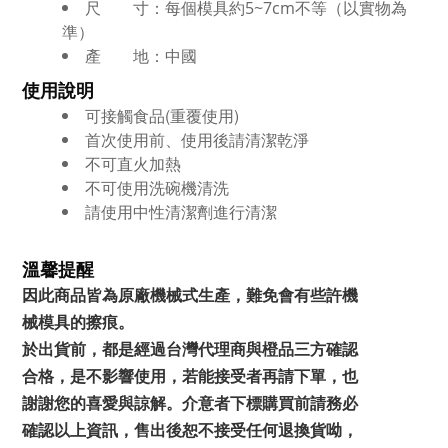
尺 寸：每個模具約5~7cm不等（以實物為
準）
產 地：中國
使用說明
可接觸食品(重覆使用)
首次使用前、使用後請清潔乾淨
不可直火加熱
不可使用洗碗機清洗
請使用中性清潔劑進行清潔
溫馨提醒
因此商品皆為原廠機械式生產，難免會有些許機
械模具的擦痕
。
於出貨前，都是經過台灣代理商與橙品三方確認
合格，是不影響使用，若能接受者再請下單，也
謝謝您的喜愛與諒解。
介意者下標購買前請務必
確認以上資訊，售出後恕不接受任何退換貨呦，