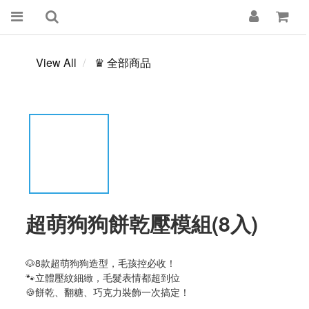
View All
♛ 全部商品
超萌狗狗餅乾壓模組(8入)
🐶8款超萌狗狗造型，毛孩控必收！
🐾立體壓紋細緻，毛髮表情都超到位
🍪餅乾、翻糖、巧克力裝飾一次搞定！