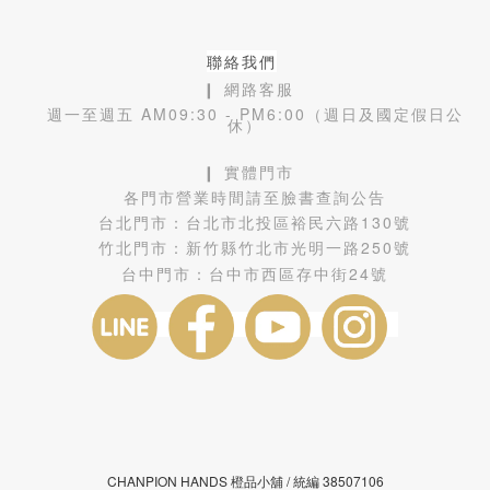
聯絡我們
❙ 網路客服
週一至週五 AM09:30 - PM6:00（週日及國定假日公
休）
❙ 實體門市
各門市營業時間請至臉書查詢公告
台北門市：
台北市北投區裕民六路130號
竹北門市：
新竹縣竹北市光明一路250號
台中門市：
台中市西區存中街24號
CHANPION HANDS 橙品小舖 /
38507106
統編