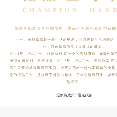
如果皇冠象徵責任的加冕，橙品則有義務為所挑選的
手作、家庭烘焙是一種生活的樂趣，同時也是生活的體驗
作，體會烘焙的溫度與幸福的滋味。
2014年，橙品手作．烘焙材料 從小小的店舖開始，滿懷熱情
優質的原物料、烘焙器具。2017年，橙品手作．廚藝教室 正
提供完善的教室環境與師資，與更多朋友一起分享烘焙的樂趣
您的橙品手作，是持續不懈努力精進，所細心醞釀而來，誠摯
品逛逛。
退換貨政策
/
運送政策