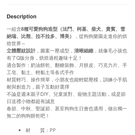
Description
一組含
8種可愛狗狗造型（法鬥、柯基、柴犬、貴賓、雪
納瑞、比熊、拉不拉多、博美）
，從狗狗樂園走進你的烘
焙世界～
立體壓紋設計
，圖案一壓成型，
清晰細緻
，就像毛小孩也
有了Q版分身，烘焙過程趣味十足！
適合製作：奶油餅乾、翻糖裝飾、月餅皮、巧克力片、手
工皂、黏土、輕黏土等各式手作
材質輕巧、操作簡單，小朋友也能輕鬆壓模，訓練小手肌
耐與創造力，親子互動好選擇
不論是週末親子DIY、兒童派對、寵物主題活動，或是節
日送禮小物都超有誠意
春節、中秋、聖誕節、甚至狗狗生日會也適用，做出獨一
無二的狗狗餅乾吧！
材 質：PP