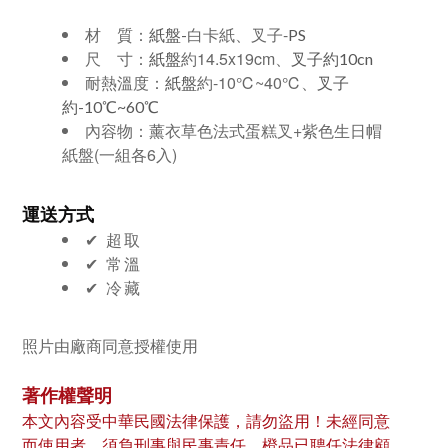
材 質：
白卡紙、叉子-
紙盤-
PS
尺 寸：
約14.5x19cm、
紙盤
叉子約10cn
耐熱溫度：
約
-10℃~40℃、
紙盤
叉子
約
-10℃~60℃
內容物：薰衣草色法式蛋糕叉+紫色生日帽
紙盤(一組各6入)
運送方式
✔︎ 超取
✔︎ 常溫
✔︎ 冷藏
照片由廠商同意授權使用
著作權聲明
本文內容受中華民國法律保護，請勿盜用！未經同意
而使用者，須負刑事與民事責任，橙品已聘任法律顧