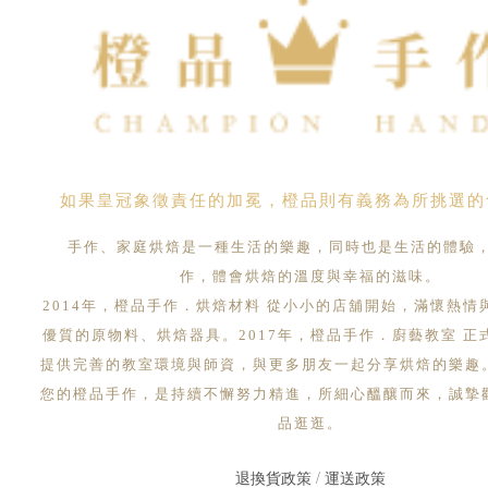
如果皇冠象徵責任的加冕，橙品則有義務為所挑選的
手作、家庭烘焙是一種生活的樂趣，同時也是生活的體驗
作，體會烘焙的溫度與幸福的滋味。
2014年，橙品手作．烘焙材料 從小小的店舖開始，滿懷熱情
優質的原物料、烘焙器具。2017年，橙品手作．廚藝教室 正
提供完善的教室環境與師資，與更多朋友一起分享烘焙的樂趣
您的橙品手作，是持續不懈努力精進，所細心醞釀而來，誠摯
品逛逛。
退換貨政策
/
運送政策