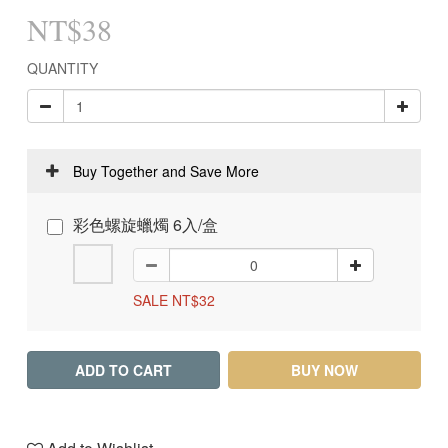
NT$38
QUANTITY
Buy Together and Save More
彩色螺旋蠟燭 6入/盒
SALE NT$32
ADD TO CART
BUY NOW