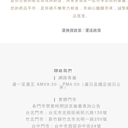
提供完善的教室環境與師資，與更多朋友一起分享烘焙的樂趣
您的橙品手作，是持續不懈努力精進，所細心醞釀而來，誠摯
品逛逛。
退換貨政策
/
運送政策
聯絡我們
❙ 網路客服
週一至週五 AM09:30 - PM6:00（週日及國定假日公
休）
❙ 實體門市
各門市營業時間請至臉書查詢公告
台北門市：
台北市北投區裕民六路130號
竹北門市：
新竹縣竹北市光明一路250號
台中門市：
台中市西區存中街24號