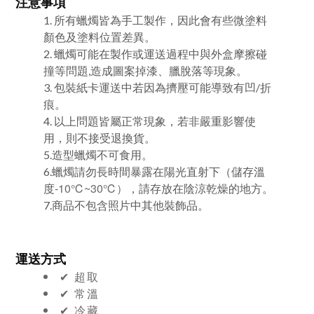
注意事項
1. 所有蠟燭皆為手工製作，因此會有些微塗料
顏色及塗料位置差異。
2. 蠟燭可能在製作或運送過程中與外盒摩擦碰
撞等問題,造成圖案掉漆、臘脫落等現象。
3. 包裝紙卡運送中若因為擠壓可能導致有凹/折
痕。
4. 以上問題皆屬正常現象，若非嚴重影響使
用，則不接受退換貨。
5.
造型蠟燭不可食用。
6.
蠟燭請勿長時間暴露在陽光直射下（儲存溫
-10℃~30℃）
度
，請存放在陰涼乾燥的地方。
7.商品不包含照片中其他裝飾品。
運送方式
✔︎ 超取
✔︎ 常溫
✔︎ 冷藏