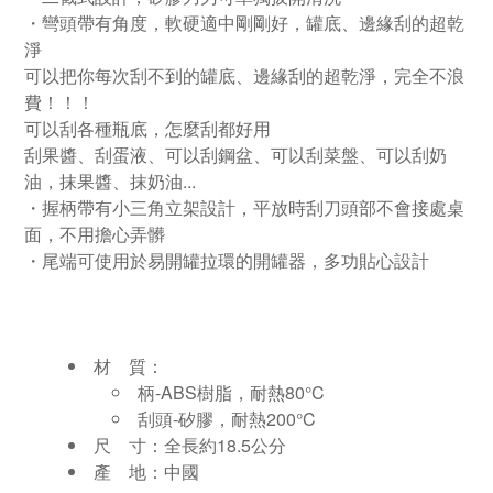
・彎頭帶有角度，
軟硬適中剛剛好，
罐底、邊緣刮的超乾
淨
可以把你每次刮不到的罐底、邊緣刮的超乾淨，完全不浪
費！！！
可以刮各種瓶底，怎麼刮都好用
刮果醬、刮蛋液、可以刮鋼盆、可以刮菜盤、可以刮奶
油，
抹果醬、抹奶油...
・
握柄帶有小三角立架設計，平放時刮刀頭部不會接處桌
面，不用擔心弄髒
・尾端可使用於易開罐拉環的開罐器，多功貼心設計
材 質：
柄-ABS樹脂，耐熱80
°C
刮頭-矽膠，耐熱200
°C
尺 寸：
全長約18.5公分
產 地：中國