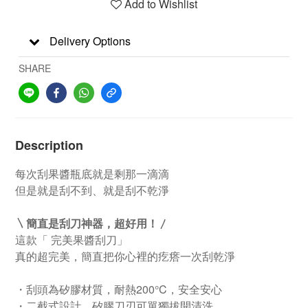
Add to Wishlist
Delivery Options
SHARE
Description
每次刮果醬瓶底就是剩那一滴滴
但是就是刮不到、就是刮不乾淨
〵
簡直是刮刀神器，超好用！
〳
這款「 完美果醬刮刀」
真的超完美，簡直把你心裡的疙瘩一次刮乾淨
・刮頭為矽膠材質，耐熱200°C，安全安心
・二截式設計，矽膠刀刃可單獨拔開清洗