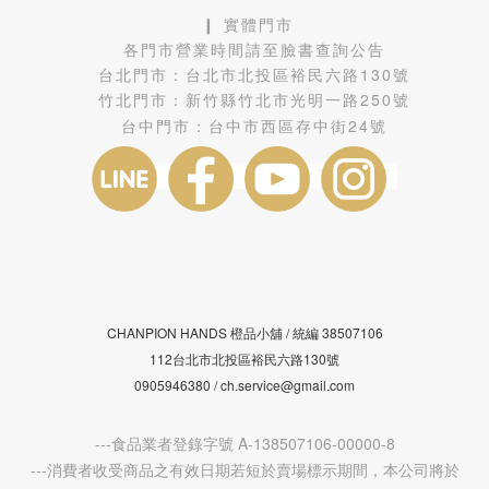
❙ 實體門市
各門市營業時間請至臉書查詢公告
台北門市：
台北市北投區裕民六路130號
竹北門市：
新竹縣竹北市光明一路250號
台中門市：
台中市西區存中街24號
CHANPION HANDS 橙品小舖 /
38507106
統編
112台北市北投區裕民六路130號
0905946380 / ch.service@gmail.com
---食品業者登錄字號 A-138507106-00000-8
---消費者收受商品之有效日期若短於賣場標示期間，本公司將於