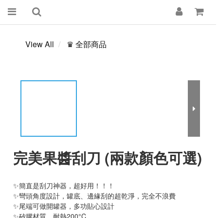
View All
♛ 全部商品
完美果醬刮刀 (兩款顏色可選)
✨簡直是刮刀神器，超好用！！！
✨彎頭角度設計，罐底、邊緣刮的超乾淨，完全不浪費
✨尾端可做開罐器，多功貼心設計
✨矽膠材質，耐熱200°C