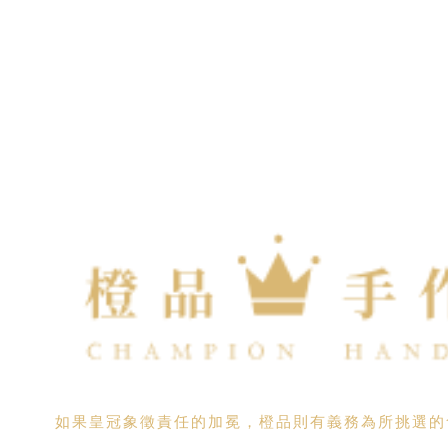
如果皇冠象徵責任的加冕，橙品則有義務為所挑選的