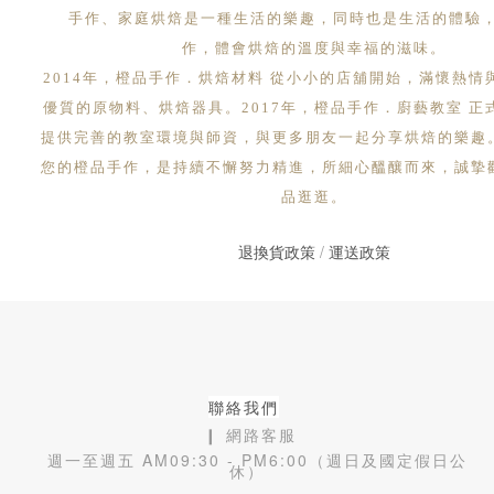
手作、家庭烘焙是一種生活的樂趣，同時也是生活的體驗
作，體會烘焙的溫度與幸福的滋味。
2014年，橙品手作．烘焙材料 從小小的店舖開始，滿懷熱情
優質的原物料、烘焙器具。2017年，橙品手作．廚藝教室 正
提供完善的教室環境與師資，與更多朋友一起分享烘焙的樂趣
您的橙品手作，是持續不懈努力精進，所細心醞釀而來，誠摯
品逛逛。
退換貨政策
/
運送政策
聯絡我們
❙ 網路客服
週一至週五 AM09:30 - PM6:00（週日及國定假日公
休）