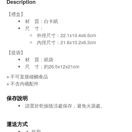
Description
【禮盒】
材 質：白卡紙
尺 寸：
外徑尺寸：22.1x10.4x6.5cm
內徑尺寸：21.6x10.2x6.3cm
【提袋】
材 質：
紙袋
尺 寸：
約26.5x12x21cm
※ 不可直接碰觸食品
※ 不含內襯配件
保存說明
請置於乾燥陰涼處保存；避免火源處。
運送方式
✔︎ 超取