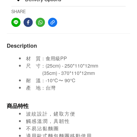
SHARE
Description
材 質：食用級PP
尺
寸：(25cm) - 250*110*12mm
(35cm) - 370*110*12mm
耐
溫：-10℃〜 90℃
產
地：台灣
商品特性
波紋設計，鏟取方便
觸感溫潤，具韌性
不易沾黏麵團
適用歐式麵包麵團移動使用