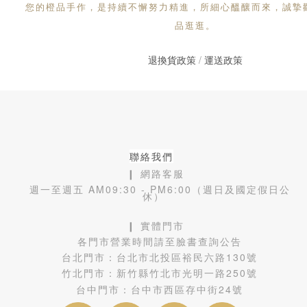
您的橙品手作，是持續不懈努力精進，所細心醞釀而來，誠摯
品逛逛。
退換貨政策
/
運送政策
聯絡我們
❙ 網路客服
週一至週五 AM09:30 - PM6:00（週日及國定假日公
休）
❙ 實體門市
各門市營業時間請至臉書查詢公告
台北門市：
台北市北投區裕民六路130號
竹北門市：
新竹縣竹北市光明一路250號
台中門市：
台中市西區存中街24號