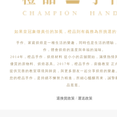
如果皇冠象徵責任的加冕，橙品則有義務為所挑選的
手作、家庭烘焙是一種生活的樂趣，同時也是生活的體驗
作，體會烘焙的溫度與幸福的滋味。
2014年，橙品手作．烘焙材料 從小小的店舖開始，滿懷熱情
優質的原物料、烘焙器具。2017年，橙品手作．廚藝教室 正
提供完善的教室環境與師資，與更多朋友一起分享烘焙的樂趣
您的橙品手作，是持續不懈努力精進，所細心醞釀而來，誠摯
品逛逛。
退換貨政策
/
運送政策