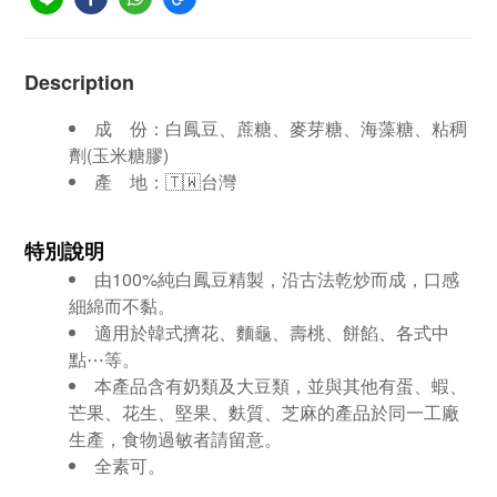
Description
成 份：
白鳳豆、蔗糖、麥芽糖、海藻糖、粘稠
劑(玉米糖膠)
產 地：🇹🇼台灣
特別說明
由100%純白鳳豆精製，沿古法乾炒而成，口感
細綿而不黏。
適用於韓式擠花、麵龜、壽桃、餅餡、各式中
點⋯等。
本產品含有奶類及大豆類，並與其他有蛋、蝦、
芒果、花生、堅果、麩質、芝麻的產品於同一工廠
生產，食物過敏者請留意。
全素可。