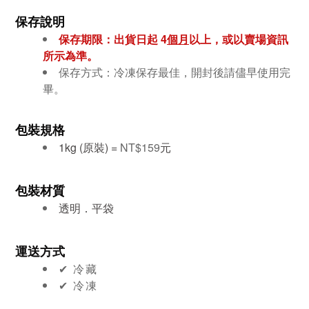
保存說明
保存期限：出貨日起 4
個月
以上，或以賣場資訊
所示為準。
保存方式：冷凍保存最佳，開封後請儘早使用完
畢。
包裝規格
1kg (原裝) =
NT$159
元
包裝材質
透明．平袋
運送方式
✔︎ 冷藏
✔︎ 冷凍