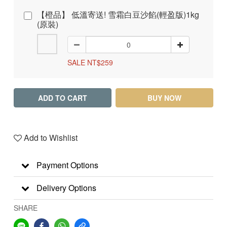
【橙品】 低溫寄送! 雪霜白豆沙餡(輕盈版)1kg
(原裝)
SALE NT$259
ADD TO CART
BUY NOW
Add to Wishlist
Payment Options
Delivery Options
SHARE