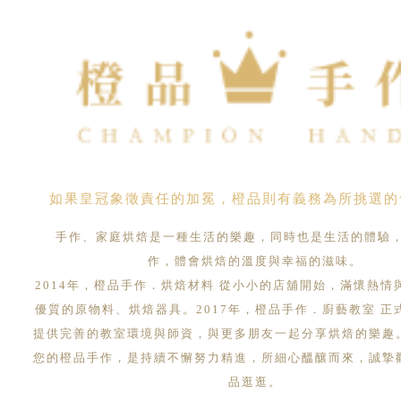
如果皇冠象徵責任的加冕，橙品則有義務為所挑選的
手作、家庭烘焙是一種生活的樂趣，同時也是生活的體驗
作，體會烘焙的溫度與幸福的滋味。
2014年，橙品手作．烘焙材料 從小小的店舖開始，滿懷熱情
優質的原物料、烘焙器具。2017年，橙品手作．廚藝教室 正
提供完善的教室環境與師資，與更多朋友一起分享烘焙的樂趣
您的橙品手作，是持續不懈努力精進，所細心醞釀而來，誠摯
品逛逛。