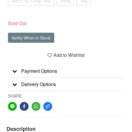
300公克(100g*3包)
500g
1kg
Sold Out
Notify When in Stock
Add to Wishlist
Payment Options
Delivery Options
SHARE
Description