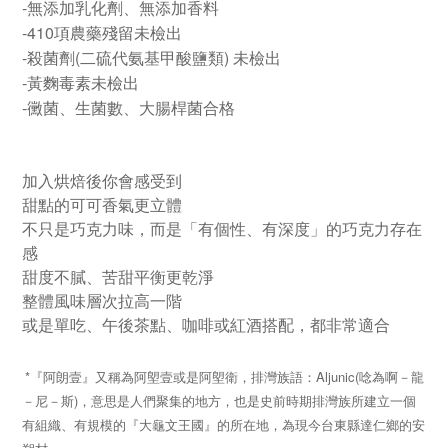
‐
無添加乳化劑、無添加香料
‐
410
項農藥殘留未檢出
‐
殺菌劑
(
二硫代氨基甲酸鹽類
)
未檢出
‐
黃麴毒素未檢出
‐
黴菌、生菌數、大腸桿菌合格
加入烘焙後你會感受到
甜點的可可香氣更立體
不只是巧克力味，而是「有個性、有深度」的巧克力存在
感
甜度不膩、苦甜平衡更乾淨
整體風味層次拉高一階
或是單吃、午後茶點、咖啡或紅酒搭配，都非常適合
*
『阿朗壹』又稱為阿塱壹或是阿塱衛，排灣族語：
Aljunic(
唸為啊－龍
－尼－斯
)
，意思是人們聚集的地方，也是史前時期排灣族所建立一個
有組織、有規模的『大龜文王國』的所在地，為現今台東縣達仁鄉的安