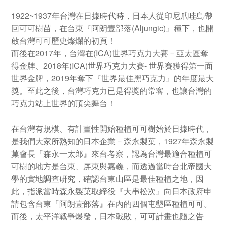
1922~1937
年台灣在日據時代時，日本人從印尼爪哇島帶
回可可樹苗，在台東『阿朗壹部落
(Aljungic)
』種下，也開
啟台灣可可歷史燦爛的初頁！
而後在
2017
年，台灣在(ICA)世界巧克力大賽－亞太區奪
得金牌、
2018
年(ICA)世界巧克力大賽- 世界賽獲得第一面
世界金牌，
2019
年奪下『世界最佳黑巧克力』的年度最大
獎。至此之後，台灣巧克力已是得獎的常客，也讓台灣的
巧克力站上世界的頂尖舞台！
在台灣有規模、有計畫性開始種植可可樹始於日據時代，
是我們大家所熟知的日本企業－森永製菓，
1927
年森永製
菓會長『森永一太郎』來台考察，認為台灣最適合種植可
可樹的地方是台東、屏東與嘉義，而透過當時台北帝國大
學的實地調查研究，確認台東山區是最佳種植之地，因
此，指派當時森永製菓取締役『大串松次』向日本政府申
請包含台東『阿朗壹部落』在內的四個屯墾區種植可可。
而後，太平洋戰爭爆發，日本戰敗，可可計畫也隨之告