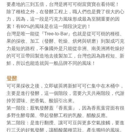
要產地的三到五倍，台灣是將可可樹當寶寶在看待呢！
除了種植之外，在發酵工程上，職人們也是費了很大的心
力，因為，這一段是巧克力風味形成最為至關重要的因
素！有
60%
的風味是在這一階段決定的！
台灣是唯一能從『
Tree-to-Bar
』也就是從可可樹的種植、
果的採收、加工（發酵、乾燥、烘烤與研磨）到製成巧克
力最短的路程，不像國外是只能從非洲、南美洲將乾燥好
的可可豆帶回製造地去後製加工，台灣也因為路程短、新
鮮，所以也能造就與一般品牌不同的風味！
發酵
可可果採收之後，立即破莢將新鮮可可仁集中在木桶中，
主要是進行發酵，這一個階段，需要六天共兩階段，代謝
掉苦澀味、把香氣、酸韻引出來。
第一階段：厭氧發酵蓋『香蕉葉』，因為香蕉葉背面有很
多野生酵母菌、帶起發酵工程的乳酸、醋酸反應。
第二階段：是進行翻攪、讓可可豆與更多空氣接觸，要進
行三天的好氧發酵，讓醋酸菌種茁壯、產生獨特的風味。