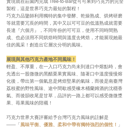
實現就在莊園內完成
Tree-to-Bar
從可可果到巧克力的完全
製程，這是世界巧克力最短的製程！
巧克力品鑒師利用獨特的集中發酵、乾燥熟成、烘烤研磨
等就需要冗長的時間，其中又以可可豆的低溫熟成就需要
長達『六個月』，不同年份的可可豆，使用不同時間熟
成、也必須用不同烘焙時間與溫度去烤焙，才能展現她最
佳的風采！創造出它層次分明的風味。
展現與其他巧克力產地不同風味！
輕盈、不厚重，在一入口巧克力尚未到達口中熔點時，會
先透出一股微微的黑醋栗果實風味、隨著口中溫度慢慢熔
化後，帶出第一個氣息是烤焙堅果的氣味，而後是南臺灣
荔枝蜜的野性風味、途中間歇感受橡木桶蘭姆酒的沈穩香
氣、而後韻收尾是甘草，品評的一路上都可以感受微微漿
果、苺果風味的陪襯！
巧克力世界大賽評審給予台灣巧克力風味的註解是
――
「
風味平衡、優雅、柔和中帶有獨特強烈的個性！
」