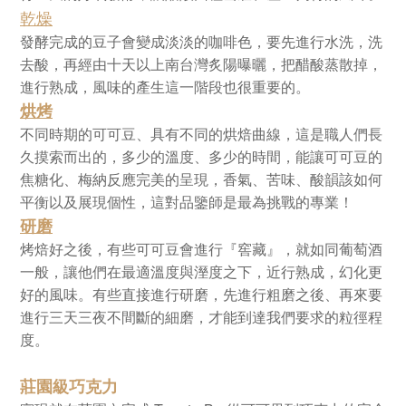
乾燥
發酵完成的豆子會變成淡淡的咖啡色，要先進行水洗，洗
去酸，再經由十天以上南台灣炙陽曝曬，把醋酸蒸散掉，
進行熟成，風味的產生這一階段也很重要的。
烘烤
不同時期的可可豆、具有不同的烘焙曲線，這是職人們長
久摸索而出的，多少的溫度、多少的時間，能讓可可豆的
焦糖化、梅納反應完美的呈現，香氣、苦味、酸韻該如何
平衡以及展現個性，這對品鑒師是最為挑戰的專業！
研磨
烤焙好之後，有些可可豆會進行『窖藏』，就如同葡萄酒
一般，讓他們在最適溫度與溼度之下，近行熟成，幻化更
好的風味。有些直接進行研磨，先進行粗磨之後、再來要
進行三天三夜不間斷的細磨，才能到達我們要求的粒徑程
度。
莊園級巧克力