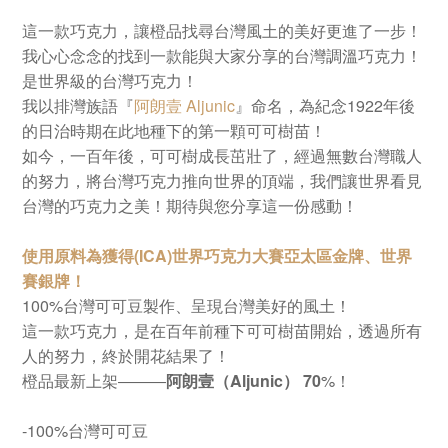
這一款巧克力，讓橙品找尋台灣風土的美好更進了一步！
我心心念念的找到一款能與大家分享的台灣調溫巧克力！
是世界級的台灣巧克力！
我以排灣族語『
阿朗壹
Aljunic
』命名，為紀念
1922
年後
的日治時期在此地種下的第一顆可可樹苗！
如今，一百年後，可可樹成長茁壯了，經過無數台灣職人
的努力，將台灣巧克力推向世界的頂端，我們讓世界看見
台灣的巧克力之美！期待與您分享這一份感動！
使用原料為獲得
(ICA)
世界巧克力大賽亞太區金牌、世界
賽銀牌！
100%
台灣可可豆製作、呈現台灣美好的風土！
這一款巧克力，是在百年前種下可可樹苗開始，透過所有
人的努力，終於開花結果了！
橙品最新上架
―――
阿朗壹（
Aljunic
）
70
%
！
‐
100%
台灣可可豆