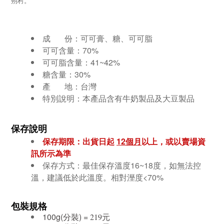
朔村。
成 份：
可可膏、糖、可可脂
可可含量：70%
可可脂含量：41~42%
糖含量：30%
產 地：台灣
特別說明：本產品含有牛奶製品及大豆製品
保存說明
保存期限：出貨日起
12個月
以上，或以賣場資
訊所示為準
保存方式：最佳保存溫度16~18度，如無法控
溫，建議低於此溫度。
相對溼度<70%
包裝規格
100g(分裝) =
元
219