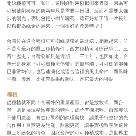
開始種植可可、咖啡，這剛好利用檳榔樹來遮蔭，因為可
可樹苗剛種植的前兩年只是需要半日照、反而不需要太強
烈的陽光，否則會把小樹苗曬死，這正好給了這一片長年
以檳榔為綠金的屏東，一個很好的產業轉型！
台灣位在適合種植可可樹緯度帶的最北端，相較起來，並
不是有最好的風土種植條件，西方種植可可樹已經二、三
百年歷史，台灣發展只是近期二、三十年，也因如此，台
灣已是身處『可可樹種流傳帶』的最尾端，可可樹的混種
已非常均勻，也迅速演化成適合這裡的風土條件，而風味
平衡、優雅、柔和帶點果酸韻味，是它最大的特點！
種植
從種植就不同！在國外的重量產區、都是放牧式；而台
灣，則是展現精緻農業的特性，施予有機肥料、自然農法
不使用農藥、會進行果樹的疏理剪枝，讓果子行更好的光
合作用！豆莢更為飽滿、甜韻更高，讓果實極致享受這片
風土所蘊化的特色！因此台灣的可可種植成本，是世界主