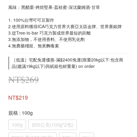
風味：黑醋栗-烤焙堅果-荔枝蜜-深沈蘭姆酒-甘草
1. 100%台灣可可豆製作
2.使用原料獲得ICA巧克力世界大賽亞太區金牌、世界賽銀牌
3.從Tree-to-bar 巧克力製成世界最短的距離
3.無添加物，不使用香料、不使用乳化劑
4.無農藥殘留、無黃麴毒素
［低溫］宅配免運優惠-滿$2400免運(限重20kg以下:包含商
品(建議19kg以下)與紙箱包材重量) on order
NT$269
NT$219
規格
: 100g
100g
200公克(100g*2包)