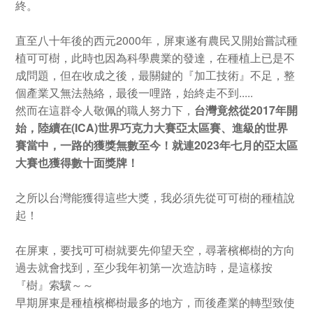
終。
直至八十年後的西元
2000
年，屏東遂有農民又開始嘗試種
植可可樹，此時也因為科學農業的發達，在種植上已是不
成問題，但在收成之後，最關鍵的『加工技術』不足，整
個產業又無法熱絡，最後一哩路，始終走不到
.....
然而在這群令人敬佩的職人努力下，
台灣竟然從
2017
年開
始，陸續在
(ICA)
世界巧克力大賽亞太區賽、進級的世界
賽當中，一路的獲獎無數至今！就連
2023
年七月的亞太區
大賽也獲得數十面獎牌！
之所以台灣能獲得這些大獎，我必須先從可可樹的種植說
起！
在屏東，要找可可樹就要先仰望天空，尋著檳榔樹的方向
過去就會找到，至少我年初第一次造訪時，是這樣按
『樹』索驥～～
早期屏東是種植檳榔樹最多的地方，而後產業的轉型致使