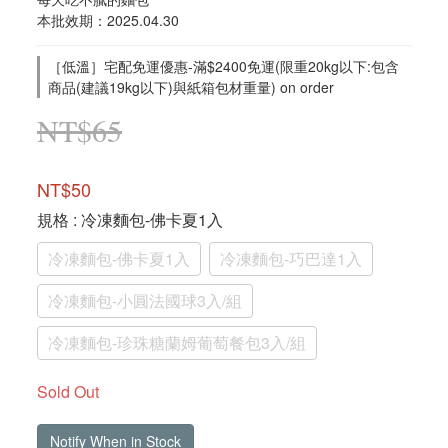
本批效期：2025.04.30
［低溫］宅配免運優惠-滿$2400免運(限重20kg以下:包含
商品(建議19kg以下)與紙箱包材重量) on order
NT$65
NT$50
規格
: 冷凍麵包-佛卡夏1入
冷凍麵包-佛卡夏1入
冷凍麵包-巧巴達1入
冷凍麵包-小圓法國球3入/組
冷凍麵包-珍珠糖蘭姆葡萄餐包3入/組
Sold Out
Notify When in Stock