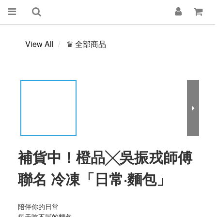
View All
♛ 全部商品
補貨中！橙品╳吳振戎師傅
聯名 冷凍「日常·麵包」
陪伴你的日常
每天吃不膩的麵包