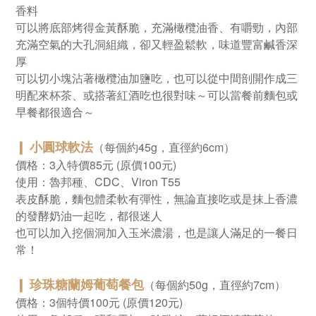
香料
可以將底部烤得金黃酥脆，充滿橄欖油香、有嚼勁，內部
充滿空氣的大孔洞組織，卻又輕盈鬆軟，味道豐富鹹香深
厚
可以切小塊沾著橄欖油加鹽吃，也可以從中間剖開作成三
明配來杯茶、或搭著紅酒吃也很對味～可以當餐前麵包或
早餐都很適合～
❙ 小圓球軟法
（每個約45g，直徑約6cm）
價格：3入特價85元
(原價100元)
使用：魯邦種、CDC、Viron T55
表皮酥脆，麵包體柔軟有彈性，無論直接吃或是抹上香濃
的發酵奶油一起吃，都很迷人
也可以加入挖個洞加入玉米濃湯，也是讓人滿足的一餐日
常！
❙ 珍珠糖蘭姆葡萄餐包
（每個約50g，直徑約7cm）
價格：3個特價100元
(原價120元)