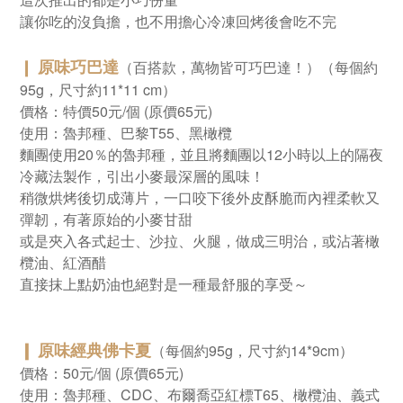
讓你吃的沒負擔，也不用擔心冷凍回烤後會吃不完
❙
原味巧巴達
（百搭款，萬物皆可巧巴達！）（每個約
95g，尺寸約11*11 cm）
價格：特價50元/個 (原價65元)
使用：魯邦種、巴黎T55、黑橄欖
麵團使用20％的魯邦種，並且將麵團以12小時以上的隔夜
冷藏法製作，引出小麥最深層的風味！
稍微烘烤後切成薄片，一口咬下後外皮酥脆而內裡柔軟又
彈韌，有著原始的小麥甘甜
或是夾入各式起士、沙拉、火腿，做成三明治，或沾著橄
欖油、紅酒醋
直接抹上點奶油也絕對是一種最舒服的享受～
❙ 原味經典佛卡夏
（每個約95g，尺寸約14*9cm）
價格：50元/個
(原價65元)
使用：魯邦種、CDC、布爾喬亞紅標T65、橄欖油、義式