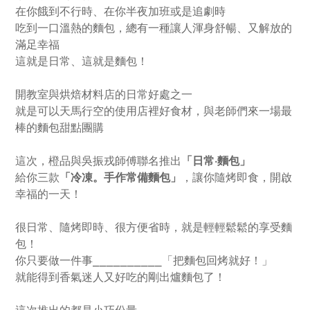
在你餓到不行時、在你半夜加班或是追劇時
吃到一口溫熱的麵包，總有一種讓人渾身舒暢、又解放的
滿足幸福
這就是日常、這就是麵包！
開教室與烘焙材料店的日常好處之一
就是可以天馬行空的使用店裡好食材，與老師們來一場最
棒的麵包甜點團購
這次，橙品與吳振戎師傅聯名推出
「日常·麵包」
給你三款
「冷凍。手作常備麵包」
，讓你隨烤即食，開啟
幸福的一天！
很日常、隨烤即時、很方便省時，就是輕輕鬆鬆的享受麵
包！
你只要做一件事⎯⎯
⎯⎯
⎯⎯
⎯⎯
⎯⎯
「把麵包回烤就好！」
就能得到香氣迷人又好吃的剛出爐麵包了！
這次推出的都是小巧份量