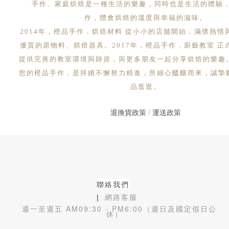
手作、家庭烘焙是一種生活的樂趣，同時也是生活的體驗
作，體會烘焙的溫度與幸福的滋味。
2014年，橙品手作．烘焙材料 從小小的店舖開始，滿懷熱情
優質的原物料、烘焙器具。2017年，橙品手作．廚藝教室 正
提供完善的教室環境與師資，與更多朋友一起分享烘焙的樂趣
您的橙品手作，是持續不懈努力精進，所細心醞釀而來，誠摯
品逛逛。
退換貨政策
/
運送政策
聯絡我們
❙ 網路客服
週一至週五 AM09:30 - PM6:00（週日及國定假日公
休）