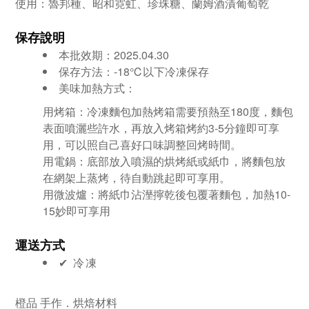
使用：魯邦種、昭和霓虹、珍珠糖、蘭姆酒漬葡萄乾
保存說明
本批效期：2025.04.30
保存方法：-18℃以下冷凍保存
美味加熱方式：
用烤箱：冷凍麵包加熱烤箱需要預熱至180度，麵包
表面噴灑些許水，再放入烤箱烤約3-5分鐘即可享
用，可以照自己喜好口味調整回烤時間。
用電鍋：底部放入噴濕的烘烤紙或紙巾，將麵包放
在網架上蒸烤，待自動跳起即可享用。
用微波爐：將紙巾沾溼擰乾後包覆著麵包，加熱10-
15妙即可享用
運送方式
✔︎ 冷凍
橙品 手作．烘焙材料