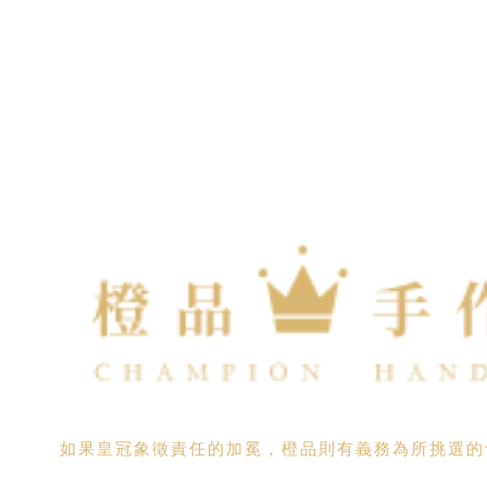
如果皇冠象徵責任的加冕，橙品則有義務為所挑選的