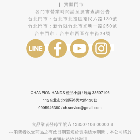
❙ 實體門市
各門市營業時間請至臉書查詢公告
台北門市：
台北市北投區裕民六路130號
竹北門市：
新竹縣竹北市光明一路250號
台中門市：
台中市西區存中街24號
CHANPION HANDS 橙品小舖 /
38507106
統編
112台北市北投區裕民六路130號
0905946380 / ch.service@gmail.com
---食品業者登錄字號 A-138507106-00000-8
---消費者收受商品之有效日期若短於賣場標示期間，本公司將於
接獲通知後協助辦理。