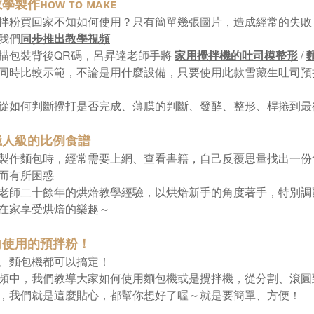
學製作ʜᴏᴡ ᴛᴏ ᴍᴀᴋᴇ
拌粉買回家不知如何使用？只有簡單幾張圖片，造成經常的失敗
我們
同步推出教學視頻
描包裝背後QR碼，呂昇達老師手將
家用攪拌機的吐司模整形
/
同時比較示範
，
不論是用什麼設備，只要使用此款雪藏生吐司預
從如何判斷攪打是否完成、薄膜的判斷、發酵、整形、桿捲到最
職人級的比例食譜
製作麵包時，經常需要上網、查看書籍，自己反覆思量找出一份
而有所困惑
老師二十餘年的烘焙教學經驗，以烘焙新手的角度著手，特別調
在家享受烘焙的樂趣～
向使用的預拌粉！
、麵包機都可以搞定！
頻中，我們教導大家如何使用麵包機或是攪拌機，從分割、滾圓
，我們就是這麼貼心，都幫你想好了喔～就是要簡單、方便！