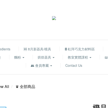
edients
🆕 8月新器具/模具
🍫杜拜巧克力材料區
食
麵粉
烘焙器具
教室實體課程

👥 會員專屬
Contact Us
ew All
♛ 全部商品
橙品