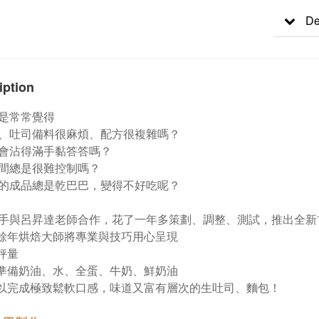
De
iption
是常常覺得
、吐司備料很麻煩、配方很複雜嗎？
會沾得滿手黏答答嗎？
間總是很難控制嗎？
的成品總是乾巴巴，變得不好吃呢？
手與呂昇達老師合作，花了一年多策劃、調整、測試，推出全新
十餘年烘焙大師將專業與技巧用心呈現
需秤量
需準備奶油、水、全蛋、牛奶、鮮奶油
可以完成極致鬆軟口感，味道又富有層次的生吐司、麵包！