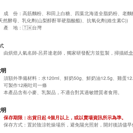
成 份：
高筋麵粉、和田上白糖、四葉北海道全脂奶粉、老麵麵
(天然酵母、乳化劑(山梨醇酐單硬脂酸酯)、抗氧化劑(維生素C))
產 地：🇹🇼台灣
式
由烘焙人氣名師-呂昇達老師，獨家研發配方並監製，掃描紙
說明
須額外準備材料：水120ml、鮮奶50g、鮮奶油12.5g、雞蛋12.
可製作12兩吐司一條
本產品含有
小麥
、乳製品
，不適合對其過敏體質者食用。
說明
保存期限：出貨日起 4個月
以上，或以賣場資訊所示為準。
保存方式：
置於陰涼乾燥場所，避免陽光照射，開封後請儘早