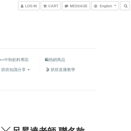
LOG IN
CART
MESSAGE
English
🍬中秋餡料專區
🛍熱銷商品
 烘焙知識分享
🎬 烘焙直播教學
 ╳ 呂昇達老師 聯名款