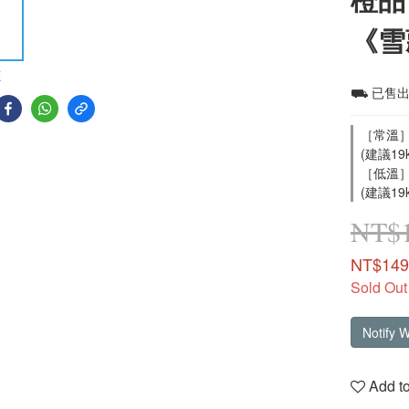
《雪
E
⛟ 已售出
［常溫］
(建議19
［低溫］
(建議19
NT$
NT$149
Sold Out
Notify 
Add to