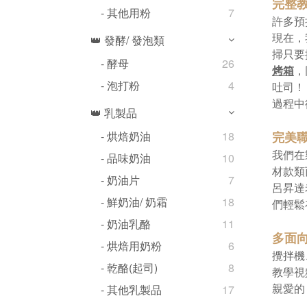
完整教
- 其他用粉
7
許多預
現在，
👑 發酵/ 發泡類
掃只要
- 酵母
26
烤箱
，
- 泡打粉
4
吐司！
過程中
👑 乳製品
完美
- 烘焙奶油
18
我們在
- 品味奶油
10
材款類
- 奶油片
7
呂昇達
- 鮮奶油/ 奶霜
18
們輕鬆
- 奶油乳酪
11
多面
- 烘焙用奶粉
6
攪拌機
- 乾酪(起司)
8
教學視
親愛的
- 其他乳製品
17