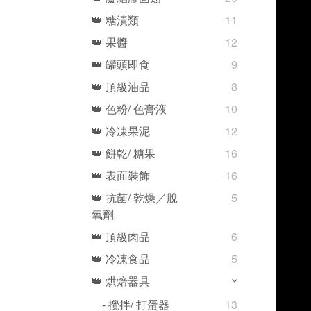
👑 糖漬類
11
👑 果醬
12
👑 罐頭即食
9
👑 頂級油品
8
👑 色粉/ 色膏液
10
👑 冷凍果泥
12
👑 餅乾/ 糖果
16
👑 表面裝飾
16
👑 抗菌/ 乾燥／脫
5
氧劑
👑 頂級肉品
6
👑 冷凍食品
5
👑 烘焙器具
- 攪拌/ 打蛋器
13