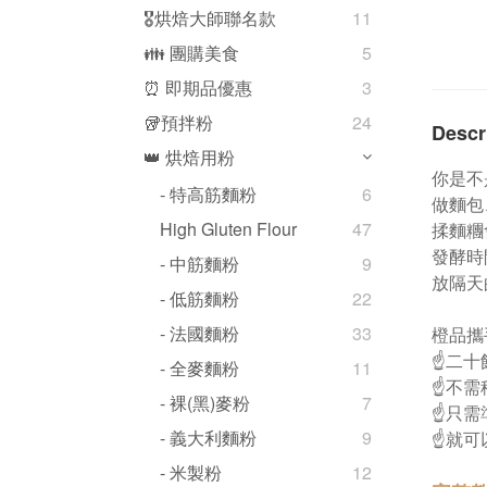
🎖️烘焙大師聯名款
11
👪 團購美食
5
⏰ 即期品優惠
3
🥡預拌粉
24
Descr
👑 烘焙用粉
你是不
- 特高筋麵粉
6
做麵包
High Gluten Flour
47
揉麵糰
發酵時
- 中筋麵粉
9
放隔天
- 低筋麵粉
22
- 法國麵粉
33
橙品攜
☝️二
- 全麥麵粉
11
☝️不
- 裸(黑)麥粉
7
☝️只
- 義大利麵粉
9
☝️就
- 米製粉
12