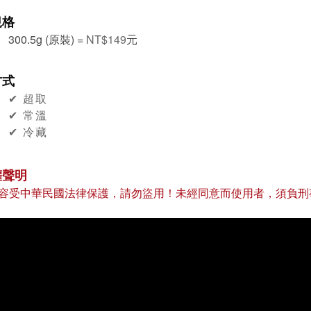
規格
300.5g (原裝) =
NT$149
元
方式
✔︎ 超取
✔︎ 常溫
✔︎ 冷藏
權聲明
容受中華民國法律保護，請勿盜用！未經同意而使用者，須負刑