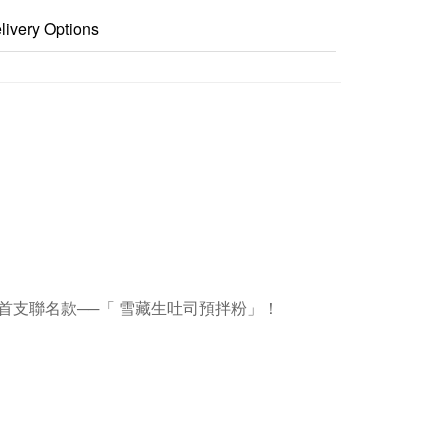
livery Options
首支聯名款──「
雪藏生吐司預拌粉
」！