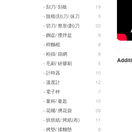
- 刮刀/ 刮板
19
- 脫模(刮)刀/ 抹刀
5
- 切刀/ 整形(劃)刀
22
- 鋼盆/ 攪拌盆
8
- 桿麵棍
8
- 粉篩/ 篩網
8
Additi
- 毛刷/ 矽膠刷
5
- 計時器
10
- 溫度計
12
- 電子秤
7
- 量杯/ 量匙
10
- 花嘴/ 擠花袋
28
- 烘焙紙/ 烤紙(布)
11
- 烤墊/ 揉麵墊
8