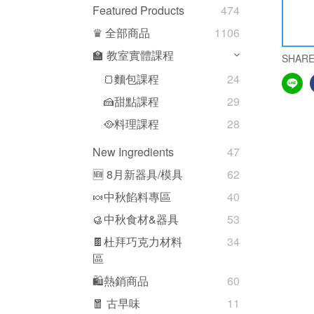
Featured Products
474
♛ 全部商品
1106
🏫 教室實體課程
SHAR
🍞麵包課程
24
🍰甜點課程
29
🥘料理課程
28
New Ingredients
47
🆕 8月新器具/模具
62
🍬中秋餡料專區
40
🥮中秋食材&器具
53
🍫杜拜巧克力材料
34
區
🛍熱銷商品
60
🧧 古早味
11