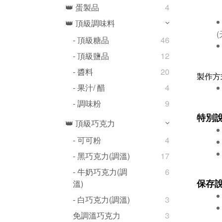
👑 蛋製品
4
👑 頂級調味料
- 頂級糖品
46
- 頂級鹽品
12
- 醬料
20
製作方
- 果汁/ 醋
4
- 調味粉
9
特別
👑 頂級巧克力
- 可可粉
4
- 黑巧克力(調溫)
17
- 牛奶巧克力(調
6
保存
溫)
- 白巧克力(調溫)
3
免調溫巧克力
3