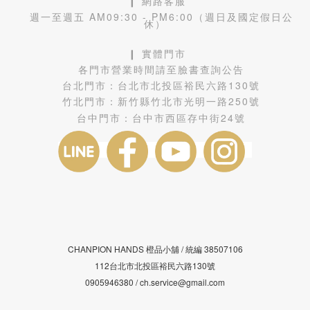
❙ 網路客服
週一至週五 AM09:30 - PM6:00（週日及國定假日公
休）
❙ 實體門市
各門市營業時間請至臉書查詢公告
台北門市：
台北市北投區裕民六路130號
竹北門市：
新竹縣竹北市光明一路250號
台中門市：
台中市西區存中街24號
CHANPION HANDS 橙品小舖 /
38507106
統編
112台北市北投區裕民六路130號
0905946380 / ch.service@gmail.com