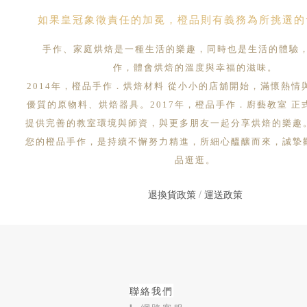
如果皇冠象徵責任的加冕，橙品則有義務為所挑選的
手作、家庭烘焙是一種生活的樂趣，同時也是生活的體驗
作，體會烘焙的溫度與幸福的滋味。
2014年，橙品手作．烘焙材料 從小小的店舖開始，滿懷熱情
優質的原物料、烘焙器具。2017年，橙品手作．廚藝教室 正
提供完善的教室環境與師資，與更多朋友一起分享烘焙的樂趣
您的橙品手作，是持續不懈努力精進，所細心醞釀而來，誠摯
品逛逛。
退換貨政策
/
運送政策
聯絡我們