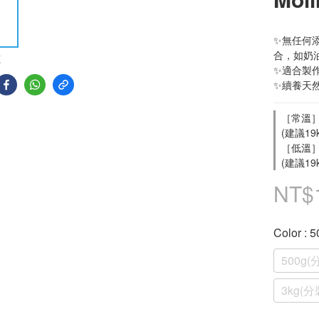
✨無任何
合，如奶
E
✨適合製
✨續養天
［常溫］
(建議19
［低溫］
(建議19
NT$
Color
: 
500g(
3kg(分