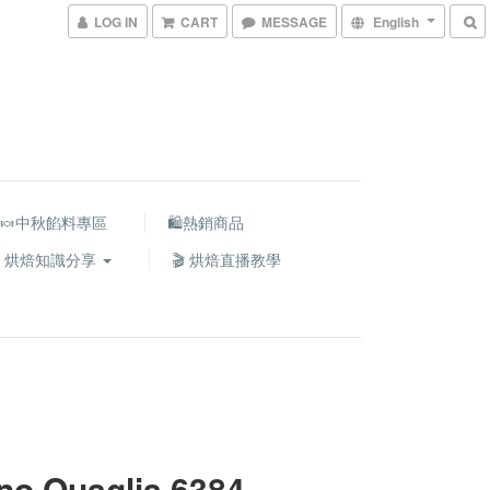
LOG IN
CART
MESSAGE
English
🍬中秋餡料專區
🛍熱銷商品
 烘焙知識分享
🎬 烘焙直播教學
no Quaglia 6384