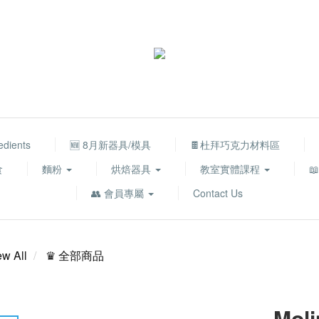
edients
🆕 8月新器具/模具
🍫杜拜巧克力材料區
食
麵粉
烘焙器具
教室實體課程

👥 會員專屬
Contact Us
ew All
♛ 全部商品
Moli