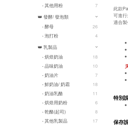
- 其他用粉
7
此款P
可進行
👑 發酵/ 發泡類
適合製
- 酵母
26
- 泡打粉
4
👑 乳製品
- 烘焙奶油
18
- 品味奶油
10
- 奶油片
7
- 鮮奶油/ 奶霜
18
- 奶油乳酪
11
特別
- 烘焙用奶粉
6
- 乾酪(起司)
8
- 其他乳製品
17
保存