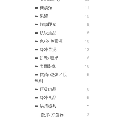
👑 糖漬類
11
👑 果醬
12
👑 罐頭即食
9
👑 頂級油品
8
👑 色粉/ 色膏液
10
👑 冷凍果泥
12
👑 餅乾/ 糖果
16
👑 表面裝飾
16
👑 抗菌/ 乾燥／脫
5
氧劑
👑 頂級肉品
6
👑 冷凍食品
5
👑 烘焙器具
- 攪拌/ 打蛋器
13