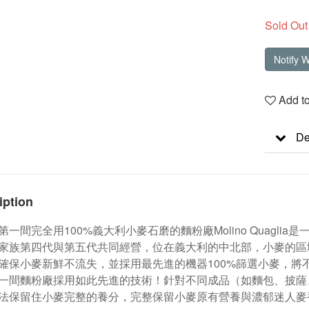
Sold Out
Notify 
Add to
De
iption
第一間完全用100%義大利小麥石磨的麵粉廠Molino Quaglia
家族第四代與第五代共同經營，位在義大利的中北部，小麥的區域
確保小麥新鮮不流失，並採用最先進的機器100%篩選小麥，將
一間麵粉廠採用如此先進的技術！針對不同成品（如麵包、披薩
法保留住小麥完整的養分，完整保留小麥原有營養與濃郁迷人麥