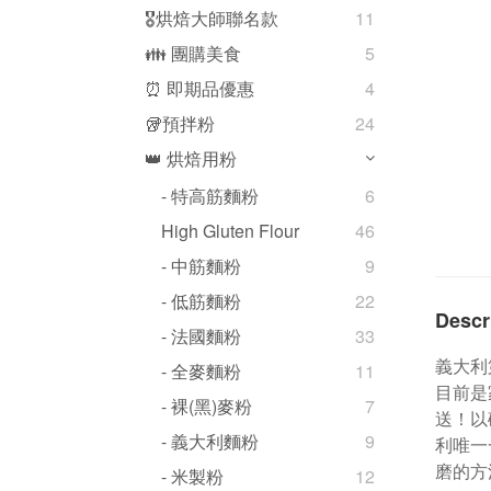
🎖️烘焙大師聯名款
11
👪 團購美食
5
⏰ 即期品優惠
4
🥡預拌粉
24
👑 烘焙用粉
- 特高筋麵粉
6
High Gluten Flour
46
- 中筋麵粉
9
- 低筋麵粉
22
Descr
- 法國麵粉
33
義大利
- 全麥麵粉
11
目前是
- 裸(黑)麥粉
7
送！以
- 義大利麵粉
9
利唯一
磨的方
- 米製粉
12