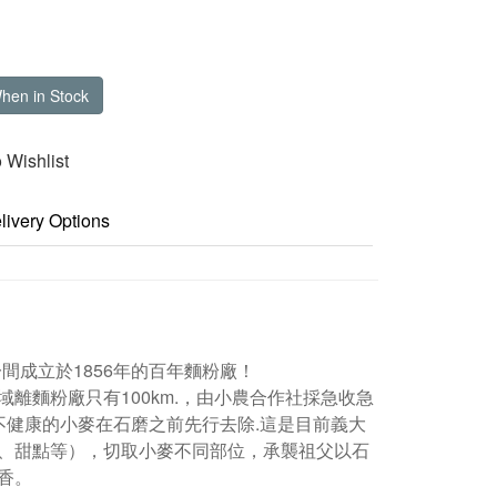
When in Stock
 Wishlist
livery Options
是一間成立於1856年的百年麵粉廠！
離麵粉廠只有100km.，由小農合作社採急收急
不健康的小麥在石磨之前先行去除.這是目前義大
、甜點等），切取小麥不同部位，承襲祖父以石
香。