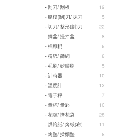
- 刮刀/ 刮板
19
- 脫模(刮)刀/ 抹刀
5
- 切刀/ 整形(劃)刀
22
- 鋼盆/ 攪拌盆
8
- 桿麵棍
8
- 粉篩/ 篩網
8
- 毛刷/ 矽膠刷
5
- 計時器
10
- 溫度計
12
- 電子秤
7
- 量杯/ 量匙
10
- 花嘴/ 擠花袋
28
- 烘焙紙/ 烤紙(布)
11
- 烤墊/ 揉麵墊
8