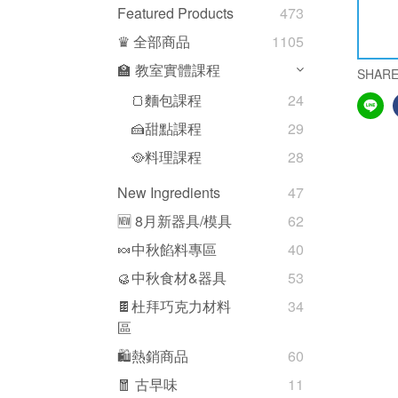
Featured Products
473
♛ 全部商品
1105
🏫 教室實體課程
SHAR
🍞麵包課程
24
🍰甜點課程
29
🥘料理課程
28
New Ingredients
47
🆕 8月新器具/模具
62
🍬中秋餡料專區
40
🥮中秋食材&器具
53
🍫杜拜巧克力材料
34
區
🛍熱銷商品
60
🧧 古早味
11