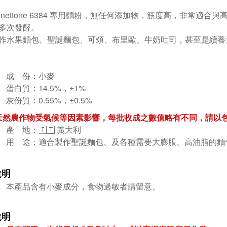
anettone 6384 專用麵粉，無任何添加物，筋度高，非常
多次發酵。
作水果麵包、聖誕麵包、可頌、布里歐、牛奶吐司，甚至是續養
成 份：小麥
蛋白質：14.5%，±1%
灰份質：0.55%，±0.5%
天然農作物受氣候等因素影響，每批收成之數值略有不同，請以
產 地：🇮🇹 義大利
用 途：適合製作聖誕麵包、及各種需要大膨脹、高油脂的麵
說明
本產品含有小麥成分，食物過敏者請留意。
說明