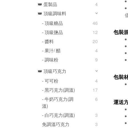
👑 蛋製品
4
👑 頂級調味料
- 頂級糖品
46
包裝
- 頂級鹽品
12
- 醬料
20
- 果汁/ 醋
4
- 調味粉
9
👑 頂級巧克力
包裝
- 可可粉
4
- 黑巧克力(調溫)
17
- 牛奶巧克力(調
6
運送
溫)
- 白巧克力(調溫)
3
免調溫巧克力
3