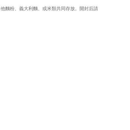
與其他麵粉、義大利麵、或米類共同存放。開封后請