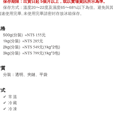
保存期限：出貨日起 5個月
以上，或以賣場資訊所示為準。
保存方式：
溫度20〜22度及濕度65〜68%以下為佳。避免
儘速使用完畢, 未使用完畢請密封存放冰箱保存。
規格
500g(分裝) =
元
NT$ 155
1kg(分裝) =
元
NT$ 285
2kg(分裝) =
元(1kg*2包)
NT$ 549
3kg(分裝) =
元(1kg*3包)
NT$ 799
材質
分裝：透明、夾鏈、平袋
方式
✔︎ 常溫
✔︎ 冷藏
✔︎ 冷凍