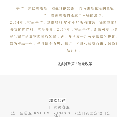
手作、家庭烘焙是一種生活的樂趣，同時也是生活的體驗
作，體會烘焙的溫度與幸福的滋味。
2014年，橙品手作．烘焙材料 從小小的店舖開始，滿懷熱情
優質的原物料、烘焙器具。2017年，橙品手作．廚藝教室 正
提供完善的教室環境與師資，與更多朋友一起分享烘焙的樂趣
您的橙品手作，是持續不懈努力精進，所細心醞釀而來，誠摯
品逛逛。
退換貨政策
/
運送政策
聯絡我們
❙ 網路客服
週一至週五 AM09:30 - PM6:00（週日及國定假日公
休）