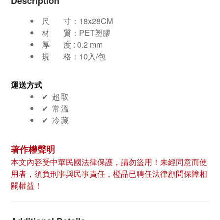
Description
尺 寸：
18x28CM
材 質：PET塑膠
厚 度 : 0.2 mm
規 格：10入/包
運送方式
✔︎ 超取
✔︎ 常溫
✔︎ 冷藏
著作權聲明
本文內容受中華民國法律保護，請勿盜用！未經同意而使
用者，須負刑事與民事責任，橙品已聘任法律顧問保障相
關權益！