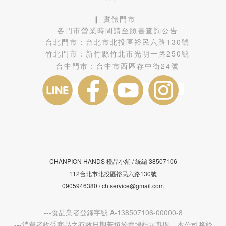
❙ 實體門市
各門市營業時間請至臉書查詢公告
台北門市：
台北市北投區裕民六路130號
竹北門市：
新竹縣竹北市光明一路250號
台中門市：
台中市西區存中街24號
CHANPION HANDS 橙品小舖 /
38507106
統編
112台北市北投區裕民六路130號
0905946380 / ch.service@gmail.com
---食品業者登錄字號 A-138507106-00000-8
---消費者收受商品之有效日期若短於賣場標示期間，本公司將於