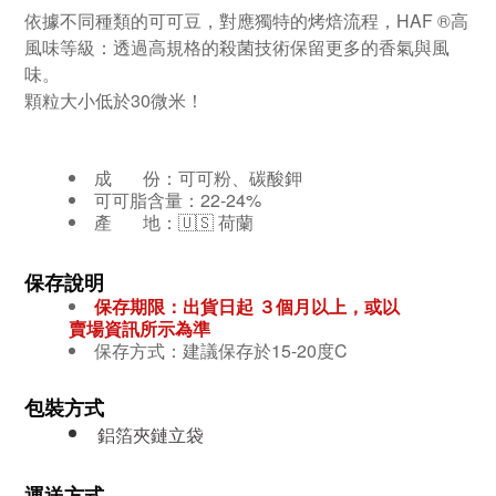
依據不同種類的可可豆，對應獨特的烤焙流程，
HAF ®高
風味等級：透過高規格的殺菌技術保留更多的香氣與風
味。
顆粒大小低於30微米！
成 份：
可可粉、碳酸鉀
可可脂含量：22-24%
產 地：🇺🇸 荷蘭
保存說明
保存期限：出貨日起 ３個月
以上，或以
賣場資訊所示為準
保存方式：
建議保存於15-20度C
包裝方式
鋁箔夾鏈立袋
運送方式