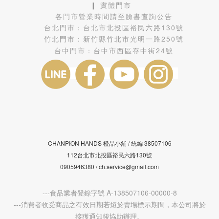
❙ 實體門市
各門市營業時間請至臉書查詢公告
台北門市：
台北市北投區裕民六路130號
竹北門市：
新竹縣竹北市光明一路250號
台中門市：
台中市西區存中街24號
CHANPION HANDS 橙品小舖 /
38507106
統編
112台北市北投區裕民六路130號
0905946380 / ch.service@gmail.com
---食品業者登錄字號 A-138507106-00000-8
---消費者收受商品之有效日期若短於賣場標示期間，本公司將於
接獲通知後協助辦理。