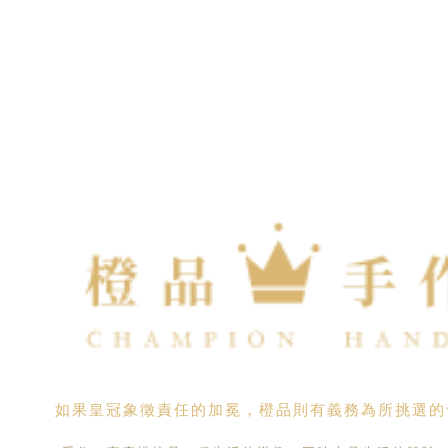
如果皇冠象徵責任的加冕，橙品則有義務為所挑選的