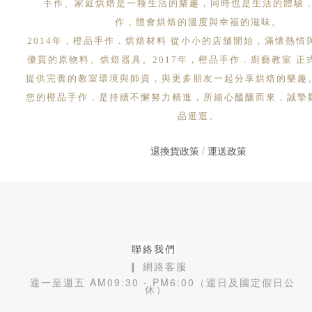
手作、家庭烘焙是一種生活的樂趣，同時也是生活的體驗
作，體會烘焙的溫度與幸福的滋味。
2014年，橙品手作．烘焙材料 從小小的店舖開始，滿懷熱情
優質的原物料、烘焙器具。2017年，橙品手作．廚藝教室 正
提供完善的教室環境與師資，與更多朋友一起分享烘焙的樂趣
您的橙品手作，是持續不懈努力精進，所細心醞釀而來，誠摯
品逛逛。
退換貨政策
/
運送政策
聯絡我們
❙ 網路客服
週一至週五 AM09:30 - PM6:00（週日及國定假日公
休）