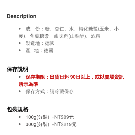
Description
成 份：
糖、杏仁、水、轉化糖漿(玉米、小
麥)、葡萄糖漿、甜味劑(山梨醇)、酒精
製造地：德國
產 地：德國
保存說明
保存期限：出貨日起 90
日
以上，或以賣場資訊
所示為準
保存方式：請冷藏保存
包裝規格
100g(分裝) =
NT$89
元
300g(分裝) =
NT$219
元