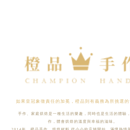
如果皇冠象徵責任的加冕，橙品則有義務為所挑選的
手作、家庭烘焙是一種生活的樂趣，同時也是生活的體驗
作，體會烘焙的溫度與幸福的滋味。
2014年，橙品手作．烘焙材料 從小小的店舖開始，滿懷熱情