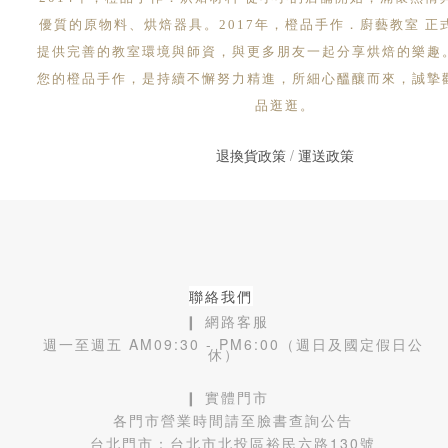
優質的原物料、烘焙器具。2017年，橙品手作．廚藝教室 正
提供完善的教室環境與師資，與更多朋友一起分享烘焙的樂趣
您的橙品手作，是持續不懈努力精進，所細心醞釀而來，誠摯
品逛逛。
退換貨政策
/
運送政策
聯絡我們
❙ 網路客服
週一至週五 AM09:30 - PM6:00（週日及國定假日公
休）
❙ 實體門市
各門市營業時間請至臉書查詢公告
台北門市：
台北市北投區裕民六路130號