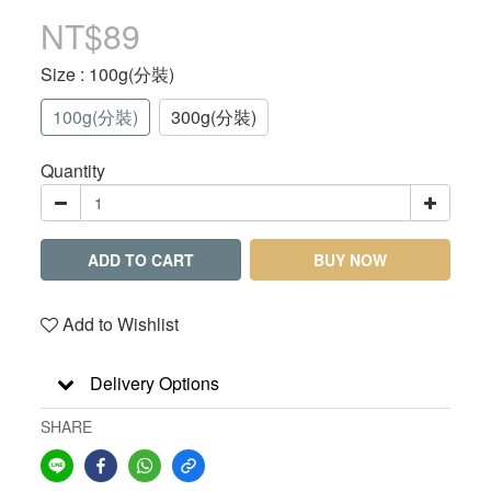
NT$89
Size
: 100g(分裝)
100g(分裝)
300g(分裝)
Quantity
ADD TO CART
BUY NOW
Add to Wishlist
Delivery Options
SHARE