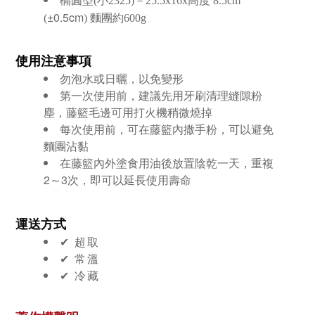
橢圓型(小2325)－25.5x16x高度 8.5cm
±0.5cm
(
) 麵團約600g
使用注意事項
勿泡水或日曬，以免變形
第一次使用前，建議先用牙刷清理縫隙粉
塵，藤籃毛邊可用打火機稍微燒掉
每次使用前，可在藤籃內撒手粉，可以避免
麵團沾黏
在藤籃內外塗食用油後放置陰乾一天，重複
2～3次，即可以延長使用壽命
運送方式
✔︎ 超取
✔︎ 常溫
✔︎ 冷藏