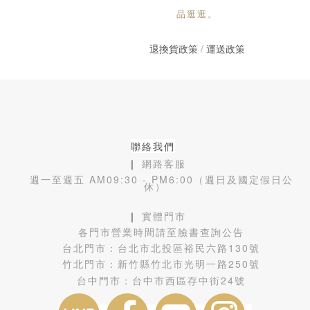
品逛逛。
退換貨政策
/
運送政策
聯絡我們
❙ 網路客服
週一至週五 AM09:30 - PM6:00（週日及國定假日公
休）
❙ 實體門市
各門市營業時間請至臉書查詢公告
台北門市：
台北市北投區裕民六路130號
竹北門市：
新竹縣竹北市光明一路250號
台中門市：
台中市西區存中街24號