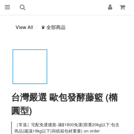
View All
♛ 全部商品
台灣嚴選 歐包發酵藤籃 (橢
圓型)
［常溫］宅配免運優惠-滿$1800免運(限重20kg以下:包含
商品(建議19kg以下)與紙箱包材重量) on order