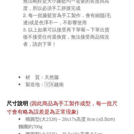
無法剛好是大小籐籃均一需要的長度與高
度，所以必須手工拼接完成
每一批藤籃皆為手工製作，會有細鬚(毛
邊)或是色澤不一，不影響使用
以上如果可以接受再下單喔～下單出貨
後不接受任何退換貨，無法接受商品情況
者，請勿下單！
材 質：天然藤
製造地：🇻🇳越南
(因此商品為手工製作成型，每一批尺
尺寸說明
寸會有略為誤差是為正常現象)
±0.5cm
橢圓型(大2328)－28x17x高度 8cm
(
)
麵團約700g