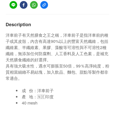
Description
洋車前子有天然膳食之王之稱，洋車前子是指洋車前的種
子或其皮殼，內含有高達90%以上的豐富天然纖維，包括
纖維素、半纖維素、果膠、藻酸等可溶性與不可溶性2種
纖維，無添加任何防腐劑、人工香料及人工色素，是補充
天然膳食纖維的好選擇。
具有強大吸水性，遇水可膨脹至50倍，99％高淨純度，粉
質相當細緻不易結塊，加入飲品、麵包、甜點等製作都非
常適合。
成 份：
洋車前子
產 地：🇳🇪印度
40 mesh