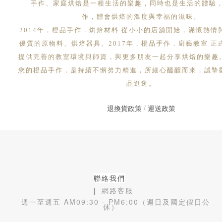
手作、家庭烘焙是一種生活的樂趣，同時也是生活的體驗
作，體會烘焙的溫度與幸福的滋味。
2014年，橙品手作．烘焙材料 從小小的店舖開始，滿懷熱情
優質的原物料、烘焙器具。2017年，橙品手作．廚藝教室 正
提供完善的教室環境與師資，與更多朋友一起分享烘焙的樂趣
您的橙品手作，是持續不懈努力精進，所細心醞釀而來，誠摯
品逛逛。
退換貨政策
/
運送政策
聯絡我們
❙ 網路客服
週一至週五 AM09:30 - PM6:00（週日及國定假日公
休）