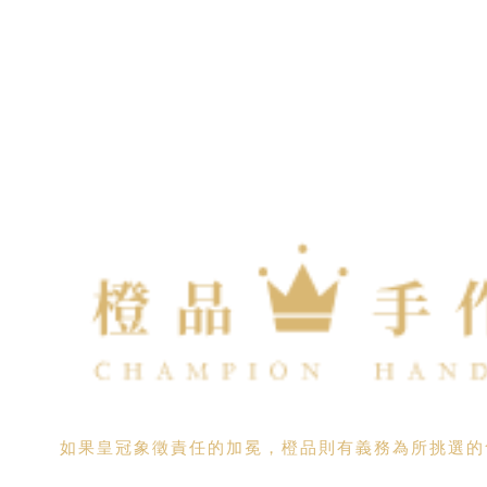
如果皇冠象徵責任的加冕，橙品則有義務為所挑選的