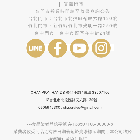
❙ 實體門市
各門市營業時間請至臉書查詢公告
台北門市：
台北市北投區裕民六路130號
竹北門市：
新竹縣竹北市光明一路250號
台中門市：
台中市西區存中街24號
CHANPION HANDS 橙品小舖 /
38507106
統編
112台北市北投區裕民六路130號
0905946380 / ch.service@gmail.com
---食品業者登錄字號 A-138507106-00000-8
---消費者收受商品之有效日期若短於賣場標示期間，本公司將於
接獲通知後協助辦理。