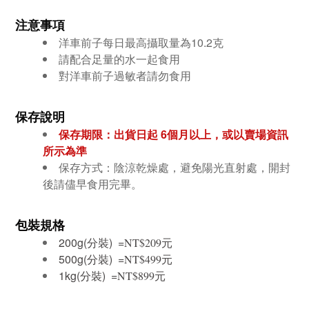
注意事項
洋車前子每日最高攝取量為10.2克
請配合足量的水一起食用
對洋車前子過敏者請勿食用
保存說明
保存期限：出貨日起 6個月
以上，或以賣場資訊
所示為準
保存方式：陰涼乾燥處，避免陽光直射處，開封
後請儘早食用完畢。
包裝規格
200g(分裝) =
元
NT$209
500g(分裝) =
元
NT$499
1kg(分裝) =
元
NT$899