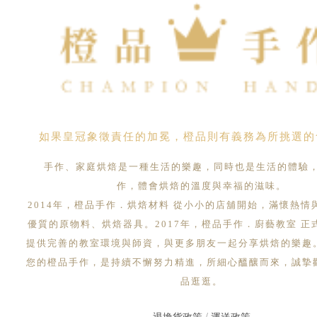
如果皇冠象徵責任的加冕，橙品則有義務為所挑選的
手作、家庭烘焙是一種生活的樂趣，同時也是生活的體驗
作，體會烘焙的溫度與幸福的滋味。
2014年，橙品手作．烘焙材料 從小小的店舖開始，滿懷熱情
優質的原物料、烘焙器具。2017年，橙品手作．廚藝教室 正
提供完善的教室環境與師資，與更多朋友一起分享烘焙的樂趣
您的橙品手作，是持續不懈努力精進，所細心醞釀而來，誠摯
品逛逛。
退換貨政策
/
運送政策