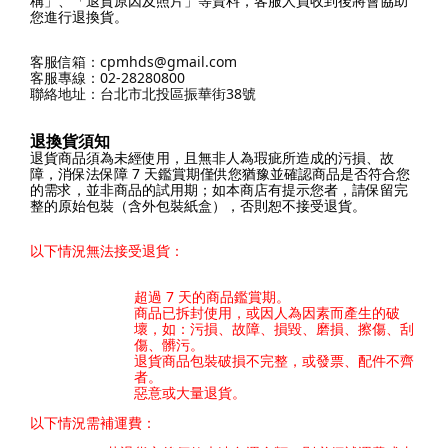
稱」、「退貨原因及照片」等資料，客服人員收到後將會協助
您進行退換貨。
客服信箱：cpmhds@gmail.com
客服專線：02-28280800
聯絡地址：台北市北投區振華街38號
退換貨須知
退貨商品須為未經使用，且無非人為瑕疵所造成的污損、故
障，消保法保障 7 天鑑賞期僅供您猶豫並確認商品是否符合您
的需求，並非商品的試用期；如本商店有提示您者，請保留完
整的原始包裝（含外包裝紙盒），否則恕不接受退貨。
以下情況無法接受退貨：
超過 7 天的商品鑑賞期。
商品已拆封使用，或因人為因素而產生的破
壞，如：污損、故障、損毀、磨損、擦傷、刮
傷、髒污。
退貨商品包裝破損不完整，或發票、配件不齊
者。
惡意或大量退貨。
以下情況需補運費：