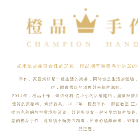
如果皇冠象徵責任的加冕，橙品則有義務為所挑選的
手作、家庭烘焙是一種生活的樂趣，同時也是生活的體驗
作，體會烘焙的溫度與幸福的滋味。
2014年，橙品手作．烘焙材料 從小小的店舖開始，滿懷熱情
優質的原物料、烘焙器具。2017年，橙品手作．廚藝教室 正
提供完善的教室環境與師資，與更多朋友一起分享烘焙的樂趣
您的橙品手作，是持續不懈努力精進，所細心醞釀而來，誠摯
品逛逛。