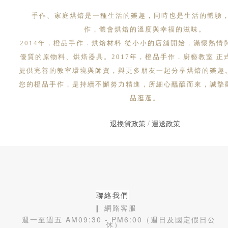
手作、家庭烘焙是一種生活的樂趣，同時也是生活的體驗
作，體會烘焙的溫度與幸福的滋味。
2014年，橙品手作．烘焙材料 從小小的店舖開始，滿懷熱情
優質的原物料、烘焙器具。2017年，橙品手作．廚藝教室 正
提供完善的教室環境與師資，與更多朋友一起分享烘焙的樂趣
您的橙品手作，是持續不懈努力精進，所細心醞釀而來，誠摯
品逛逛。
退換貨政策
/
運送政策
聯絡我們
❙ 網路客服
週一至週五 AM09:30 - PM6:00（週日及國定假日公
休）