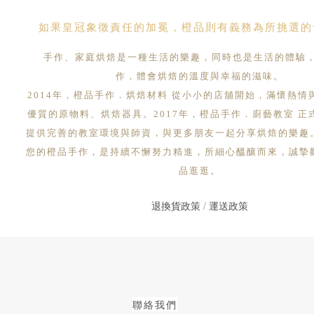
如果皇冠象徵責任的加冕，橙品則有義務為所挑選的
手作、家庭烘焙是一種生活的樂趣，同時也是生活的體驗
作，體會烘焙的溫度與幸福的滋味。
2014年，橙品手作．烘焙材料 從小小的店舖開始，滿懷熱情
優質的原物料、烘焙器具。2017年，橙品手作．廚藝教室 正
提供完善的教室環境與師資，與更多朋友一起分享烘焙的樂趣
您的橙品手作，是持續不懈努力精進，所細心醞釀而來，誠摯
品逛逛。
退換貨政策
/
運送政策
聯絡我們