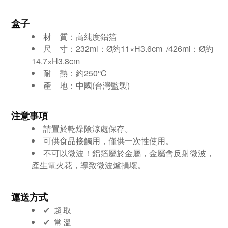
盒子
材 質：高純度鋁箔
尺
寸：232ml：Ø約11
×
H3.6cm /426
ml：Ø約
14.7
×
H3.8cm
耐
熱：約250℃
產
地：中國(台灣監製)
注意事項
請置於乾燥陰涼處保存。
可供食品接觸用，僅供一次性使用。
不可以微波！鋁箔屬於金屬，金屬會反射微波，
產生電火花，導致微波爐損壞
。
運送方式
✔︎ 超取
✔︎ 常溫