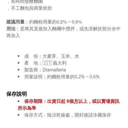
．長時間發酵麵團
．手工麵包與商業烘焙
建議用量
：
約麵粉用量的0.2% ~ 0.6%
用法
：是將其直接加入麵糰中攪拌，或先溶解於部分水中
再加入
成 份：
大麥芽、玉米、水
產 地：
🇮🇹 義大利
製造商：
Diamalteria
用量說明：約麵粉用量的
0.2% ~ 0.6%
保存說明
保存期限：出貨日起 9個
月
以上，或以賣場資訊
所示為準
保存方式：陰涼乾燥處，
開封後請冷藏保存