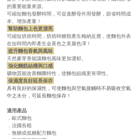
的重要能量來源。
可縮短麵包發酵時間，可促進酵母作用發酵，節省時間成
本、增加產量！
幫助麵包上色更漂亮
可縮短烘焙時間，
烘焙時糖類產生梅納反應，
使麵包外表
在短時間內即產生金黃色之美麗色澤！
提升麵包香氣與風味
天然麥芽香能讓麵包風味更加濃郁。
強化麵筋結構與口感
礦物質能改善麵團特性，使麵包組織更有彈性。
保濕度良好延長保存
具有良好的保濕性，可使麵包與空氣接觸時不易吸收空氣
中之水分，可延長麵包保存！
適用產品
．歐式麵包
．法國長棍
．無糖或低糖配方麵包