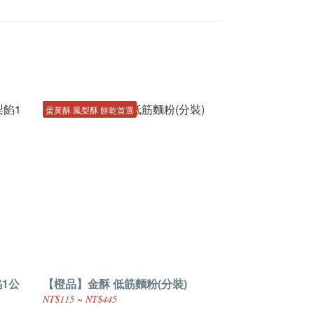
蛋黃酥 鳳梨酥 餅乾首選
1公
【橙品】金酥 低筋麵粉(分裝)
NT$115 ~ NT$445