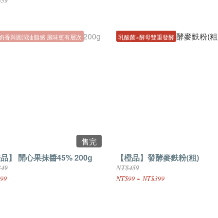
459
奶香與圓潤油脂感 風味更有層次
乳酸菌×酵母雙重發酵
售完
品】 開心果抹醬45% 200g
【橙品】發酵麥麩粉(粗)
349
NT$459
99
NT$99 ~ NT$399