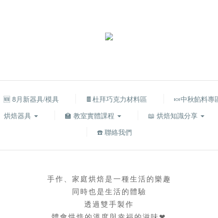
🆕 8月新器具/模具
🍫杜拜巧克力材料區
🍬中秋餡料專
烘焙器具
🏫 教室實體課程
📖 烘焙知識分享
☎️ 聯絡我們
手作、家庭烘焙是一種生活的樂趣
同時也是生活的體驗
透過雙手製作
體會烘焙的溫度與幸福的滋味❤