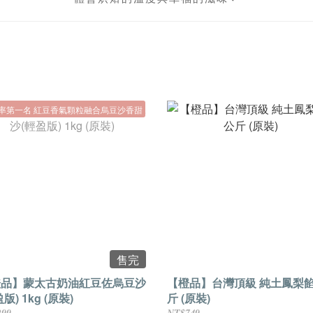
率第一名 紅豆香氣顆粒融合烏豆沙香甜
售完
橙品】蒙太古奶油紅豆佐烏豆沙
【橙品】台灣頂級 純土鳳梨餡
版) 1kg (原裝)
斤 (原裝)
299
NT$749