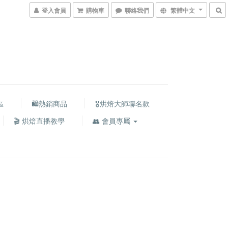
登入會員
購物車
聯絡我們
繁體中文
區
🛍熱銷商品
🎖️烘焙大師聯名款
🎬 烘焙直播教學
👥 會員專屬