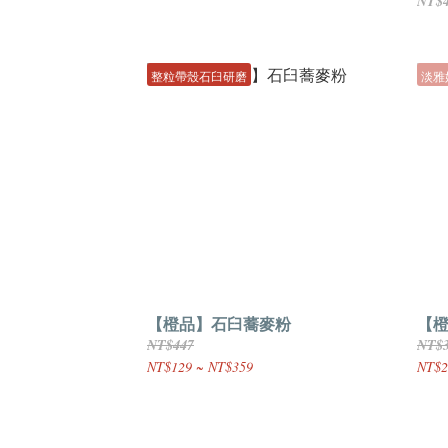
NT$
整粒帶殼石臼研磨
淡雅
【橙品】石臼蕎麥粉
【橙
NT$447
NT$
NT$129 ~ NT$359
NT$2