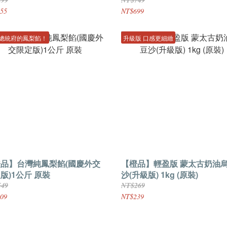
55
NT$699
總統府的鳳梨餡！
升級版 口感更細緻
品】台灣純鳳梨餡(國慶外交
【橙品】輕盈版 蒙太古奶油
版)1公斤 原裝
沙(升級版) 1kg (原裝)
549
NT$269
09
NT$239