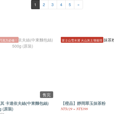
1
2
3
4
5
»
巧克力必備！
富士山雪水灌 火山灰土壤栽培
售完
其 卡達依夫絲(中東麵包絲)
【橙品】靜岡翠玉抹茶粉
g (原裝)
NT$129 ~ NT$399