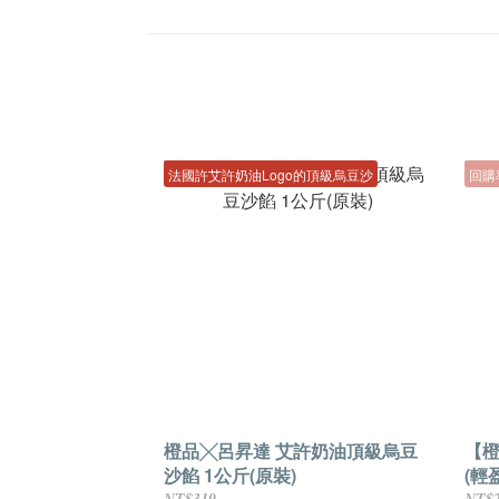
法國許艾許奶油Logo的頂級烏豆沙
回購
橙品╳呂昇達 艾許奶油頂級烏豆
【
沙餡 1公斤(原裝)
(輕盈
NT$319
NT$