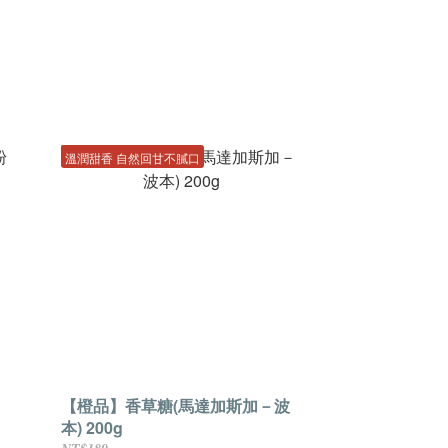
溫潤甜香 自然回甘不膩口
【橙品】香草糖(馬達加斯加－波
本) 200g