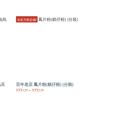
冰皮月餅必備!
烏豆
百年老店 鳳片粉(糕仔粉) (分裝)
NT$129 ~ NT$239