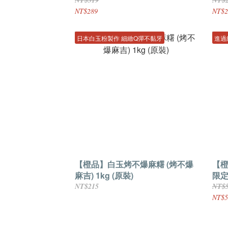
NT$289
NT$2
日本白玉粉製作 細緻Q彈不黏牙
進過
【橙品】白玉烤不爆麻糬 (烤不爆
【橙
麻吉) 1kg (原裝)
限定
NT$215
NT$
NT$5