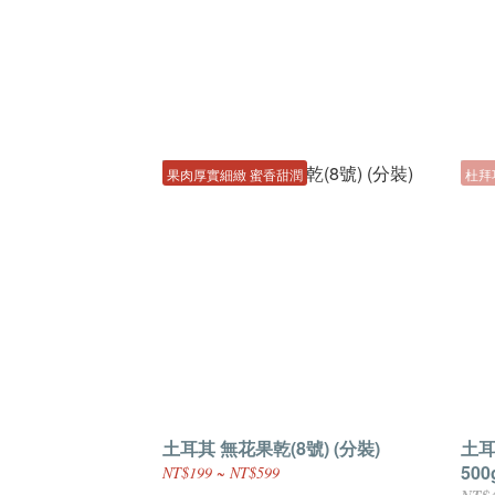
果肉厚實細緻 蜜香甜潤
杜拜
土耳其 無花果乾(8號) (分裝)
土耳
500
NT$199 ~ NT$599