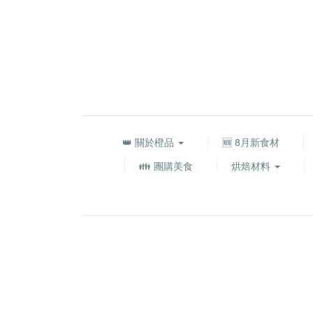
👑 關於橙品
🆕 8月新食材
👪 團購美食
烘焙材料